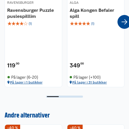
RAVENSBURGER
ALGA
Ravensburger Puzzle
Alga Kongen Befaler
puslespilllim
spill
☆
☆
☆
☆
☆
☆
☆
☆
☆
☆
(
1
)
(
1
)
119
00
349
00
På lager (6-20)
På lager (+100)
På lager i 1 butikker
På lager i 31 butikker
Andre alternativer
Kundeservice
-40 %
-40 %