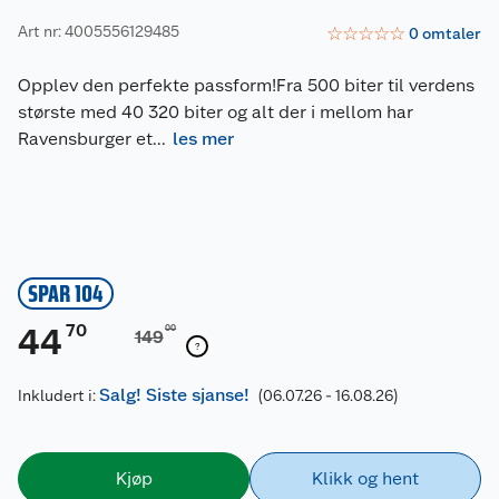
Art nr: 4005556129485
☆
☆
☆
☆
☆
0
omtaler
Opplev den perfekte passform!Fra 500 biter til verdens
største med 40 320 biter og alt der i mellom har
Ravensburger et
...
les mer
SPAR 104
70
44
00
149
Salg! Siste sjanse!
Inkludert i:
(06.07.26 - 16.08.26)
Kjøp
Klikk og hent