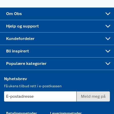
Sponsorvirksomhet
Cookies
Coop Mastercard
Velg riktig barnesykkel
LEGO
Om Obs
Leveringstid
Coop bedriftskort
Oppskrifter
Høytrykkspyler
Hjelp og support
Min kake
Ukas 4 middagstilbud
Klær
Kundefordeler
Mer inspirasjon
Symaskin
Bli inspirert
Joggesko dame
Populære kategorier
Nyhetsbrev
Få ukens tilbud rett i e-postkassen
E-postadresse
Meld meg på
Betalingsmetoder
Leveringsmetoder