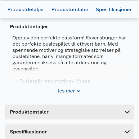
Produktdetaljer
Produktomtaler
Spesifikasjoner
Produktdetaljer
Opplev den perfekte passform! Ravensburger har
det perfekte puslespillet til ethvert barn. Med
spennende motiver og strategiske størrelser på
Generelt
puslebitene, har vi mange formater som
garanterer suksess på alle alderstrinn og
Artikkelnummer
4005556133314
evnenivåer!
Leverandørens artikkelnummer
10113331
Puslespill med motiv av Musse
Forpakningsmål
300 XXL biter
les mer
Bruttovekt
0.5 kg
Høyde
3.7 cm
Ravensburgers barnepuslespill er en morsom
Produktomtaler
måte å lære gjenkjenning, logisk tenkning,
Lengde
33.5 cm
tålmodighet og hånd-øye-koordinasjon.
Puslespillets vanskelighetsgrad, når det er
Bredde
23.1 cm
Dette produktet har ikke fått noen omtale ennå.
Spesifikasjoner
korrekt valgt, styrker barnas selvbilde og
Hvis du kjøper produktet får du invitasjon til å gi
korttidshukommelse, samtidig som de har det