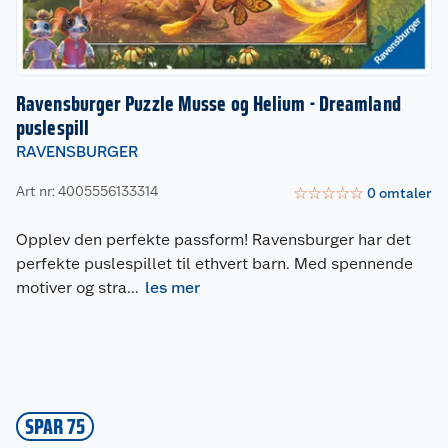
Ravensburger Puzzle Musse og Helium - Dreamland
puslespill
RAVENSBURGER
Art nr: 4005556133314
☆
☆
☆
☆
☆
0
omtaler
Opplev den perfekte passform! Ravensburger har det
perfekte puslespillet til ethvert barn. Med spennende
motiver og stra
...
les mer
SPAR 75