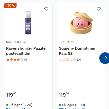
-70 %
RAVENSBURGER
FUN TREND
Ravensburger Puzzle
Squishy Dumplings
puslespilllim
Pals S2
☆
☆
☆
☆
☆
☆
☆
☆
☆
☆
(
1
)
(
0
)
119
00
119
00
På lager (6-20)
På lager (+100)