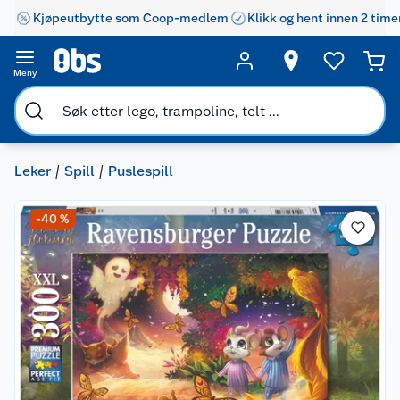
Kjøpeutbytte som Coop-medlem
Klikk og hent innen 2 time
Meny
Leker
Spill
Puslespill
-40 %