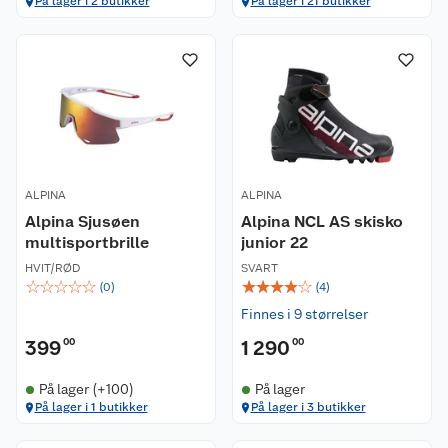
På lager i 2 butikker
På lager i 21 butikker
ALPINA
ALPINA
Alpina Sjusøen
Alpina NCL AS skisko
multisportbrille
junior 22
HVIT/RØD
SVART
☆
☆
☆
☆
☆
☆
☆
☆
☆
☆
(
0
)
(
4
)
Finnes i 9 størrelser
399
00
1 290
00
På lager (+100)
På lager
På lager i 1 butikker
På lager i 3 butikker