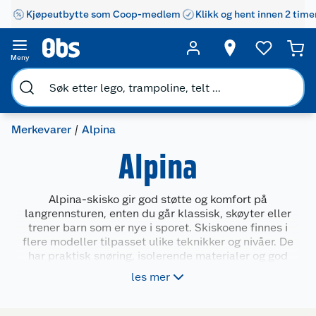
Kjøpeutbytte som Coop-medlem
Klikk og hent innen 2 time
Meny
Merkevarer
Alpina
Alpina
Alpina-skisko gir god støtte og komfort på
langrennsturen, enten du går klassisk, skøyter eller
trener barn som er nye i sporet. Skiskoene finnes i
flere modeller tilpasset ulike teknikker og nivåer. De
har praktisk snøring, isolerende materialer og god
passform for norske vinterforhold. Alpina passer for
les mer
deg som vil ha solide og funksjonelle skisko til både
tur og trening.