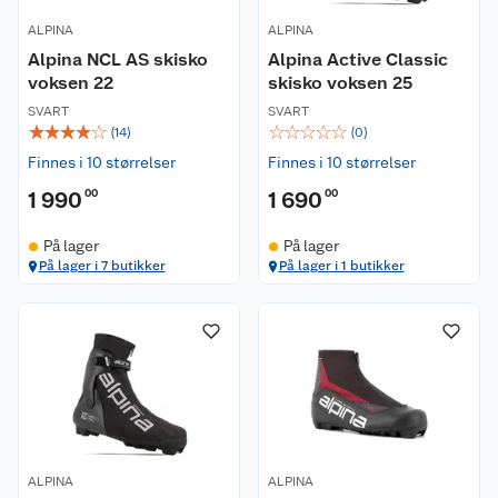
ALPINA
ALPINA
Alpina NCL AS skisko
Alpina Active Classic
voksen 22
skisko voksen 25
SVART
SVART
☆
☆
☆
☆
☆
☆
☆
☆
☆
☆
(
14
)
(
0
)
Finnes i 10 størrelser
Finnes i 10 størrelser
1 990
00
1 690
00
På lager
På lager
På lager i 7 butikker
På lager i 1 butikker
ALPINA
ALPINA