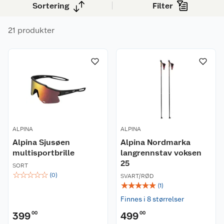
Sortering
Filter
21 produkter
ALPINA
ALPINA
Alpina Sjusøen
Alpina Nordmarka
multisportbrille
langrennstav voksen
25
SORT
☆
☆
☆
☆
☆
(
0
)
SVART/RØD
☆
☆
☆
☆
☆
(
1
)
Finnes i 8 størrelser
399
00
499
00