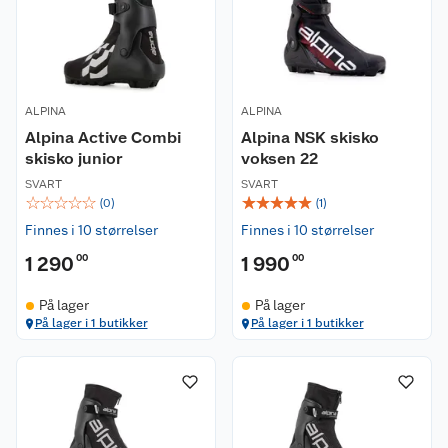
ALPINA
ALPINA
Alpina Active Combi
Alpina NSK skisko
skisko junior
voksen 22
SVART
SVART
☆
☆
☆
☆
☆
☆
☆
☆
☆
☆
(
0
)
(
1
)
Finnes i 10 størrelser
Finnes i 10 størrelser
1 290
00
1 990
00
På lager
På lager
På lager i 1 butikker
På lager i 1 butikker