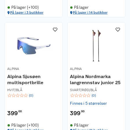
På lager (+100)
På lager
På lager i 3 butikker
På lager i 14 butikker
ALPINA
ALPINA
Alpina Sjusøen
Alpina Nordmarka
multisportbrille
langrennstav junior 25
HVIT/BLÅ
SVART/RØD/BLÅ
☆
☆
☆
☆
☆
☆
☆
☆
☆
☆
(
0
)
(
0
)
Finnes i 5 størrelser
399
00
399
00
På lager (+100)
På lager