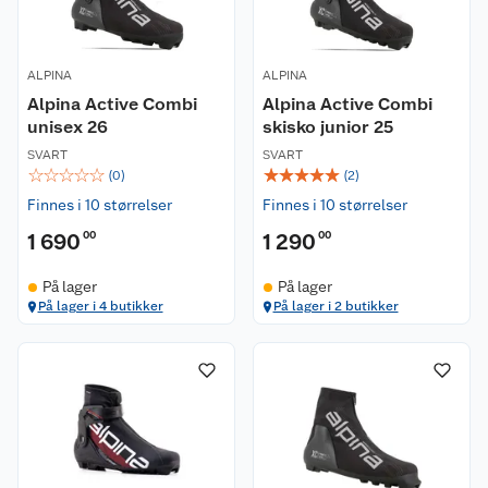
ALPINA
ALPINA
Alpina Active Combi
Alpina Active Combi
unisex 26
skisko junior 25
SVART
SVART
☆
☆
☆
☆
☆
☆
☆
☆
☆
☆
(
0
)
(
2
)
Finnes i 10 størrelser
Finnes i 10 størrelser
1 690
00
1 290
00
På lager
På lager
På lager i 4 butikker
På lager i 2 butikker