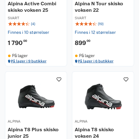
Alpina Active Combi
Alpina N Tour skisko
skisko voksen 25
voksen 22
SVART
SVART
☆
☆
☆
☆
☆
☆
☆
☆
☆
☆
(
4
)
(
19
)
Finnes i 10 størrelser
Finnes i 12 størrelser
1 790
00
899
00
På lager
På lager
På lager i 9 butikker
På lager i 6 butikker
ALPINA
ALPINA
Alpina T8 Plus skisko
Alpina T8 skisko
junior 25
voksen 24