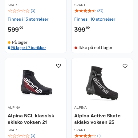
SVART
SVART
☆
☆
☆
☆
☆
☆
☆
☆
☆
☆
(
0
)
(
37
)
Finnes i 13 størrelser
Finnes i 10 størrelser
599
00
399
00
På lager
Ikke på nettlager
På lager i 7 butikker
Kundeservice
Om oss
Kontakt oss
Nyheter
Angre- og returrett
Våre butikker
Reklamasjon og garanti
ALPINA
ALPINA
Alpina NCL klassisk
Alpina Active Skate
Våre merkevarer
Ofte stilte spørsmål
skisko voksen 21
skisko voksen 25
SVART
SVART
Coop kjeder
Betalingsalternativer
☆
☆
☆
☆
☆
☆
☆
☆
☆
☆
(
0
)
(
1
)