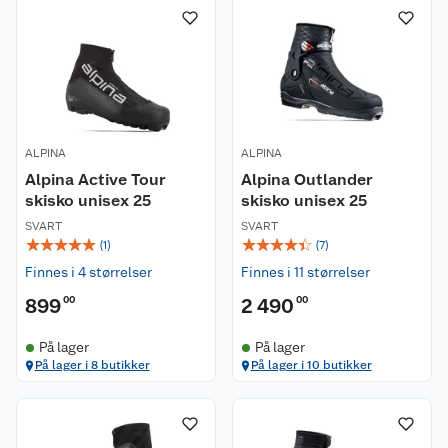
ALPINA
ALPINA
Alpina Active Tour
Alpina Outlander
skisko unisex 25
skisko unisex 25
SVART
SVART
☆
☆
☆
☆
☆
☆
☆
☆
☆
☆
(
1
)
(
7
)
Finnes i 4 størrelser
Finnes i 11 størrelser
899
00
2 490
00
På lager
På lager
På lager i 8 butikker
På lager i 10 butikker