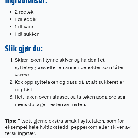
Ingredienser:
2 rødløk
1 dl eddik
1 dl vann
1 dl sukker
Slik gjør du:
Skjær løken i tynne skiver og ha den i et
syltetøyglass eller en annen beholder som tåler
varme.
Kok opp syltelaken og pass på at alt sukkeret er
oppløst.
Hell laken over i glasset og la løken godgjøre seg
mens du lager resten av maten.
Tips
: Tilsett gjerne ekstra smak i syltelaken, som for
eksempel hele hvitløksfedd, pepperkorn eller skiver av
fersk ingefær.