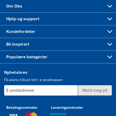
Sponsorvirksomhet
Cookies
Coop Mastercard
Velg riktig barnesykkel
LEGO
Om Obs
Leveringstid
Coop bedriftskort
Oppskrifter
Høytrykkspyler
Hjelp og support
Min kake
Ukas 4 middagstilbud
Klær
Kundefordeler
Mer inspirasjon
Symaskin
Bli inspirert
Joggesko dame
Populære kategorier
Nyhetsbrev
Få ukens tilbud rett i e-postkassen
E-postadresse
Meld meg på
Betalingsmetoder
Leveringsmetoder