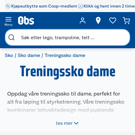
Kjøpeutbytte som Coop-medlem
Klikk og hent innen 2 time
Meny
Sko
Sko dame
Treningssko dame
Treningssko dame
Oppdag våre treningssko til dame, perfekt for
alt fra løping til styrketrening. Våre treningssko
kombinerer lettvektsdesign med pustende
materialer og godt grep for å sikre maksimal
les mer
ytelse. Velg blant kjente merker og finn skoene
som passer perfekt til din treningsstil, enten du