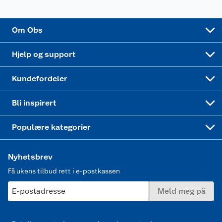
Alt til grillsesongen
Sykler og sykkelutstyr
Sponsorvirksomhet
Cookies
Coop Mastercard
Velg riktig barnesykkel
LEGO
Om Obs
Leveringstid
Coop bedriftskort
Oppskrifter
Høytrykkspyler
Hjelp og support
Min kake
Ukas 4 middagstilbud
Klær
Kundefordeler
Mer inspirasjon
Symaskin
Bli inspirert
Joggesko dame
Populære kategorier
Nyhetsbrev
Få ukens tilbud rett i e-postkassen
E-postadresse
Meld meg på