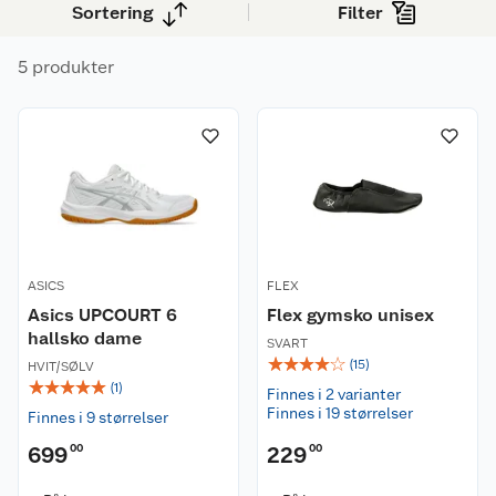
Sortering
Filter
fokuserer på yoga, crossfit, løping eller fotball.
5 produkter
ASICS
FLEX
Asics UPCOURT 6
Flex gymsko unisex
hallsko dame
SVART
☆
☆
☆
☆
☆
(
15
)
HVIT/SØLV
☆
☆
☆
☆
☆
(
1
)
Finnes i 2 varianter
Finnes i 19 størrelser
Finnes i 9 størrelser
699
00
229
00