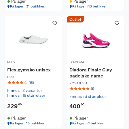
På lager
På lager
På lager i 31 butikker
På lager i 13 butikker
Outlet
FLEX
DIADORA
Flex gymsko unisex
Diadora Finale Clay
padelsko dame
HVIT
☆
☆
☆
☆
☆
(
15
)
ROSA/HVIT
☆
☆
☆
☆
☆
(
1
)
Finnes i 2 varianter
Finnes i 19 størrelser
Finnes i 3 størrelser
229
00
400
00
På lager
På lager
Kundeservice
På lager i 15 butikker
På lager i 1 butikker