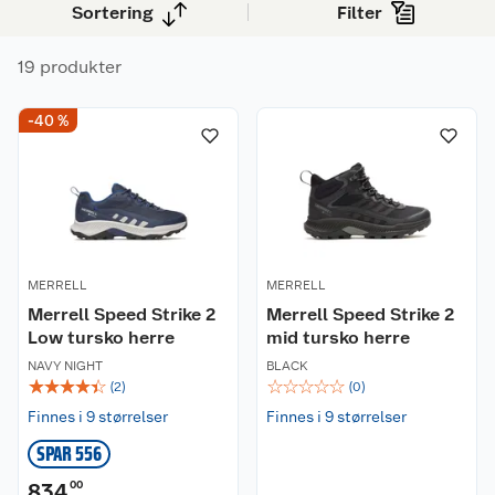
Sortering
Filter
19 produkter
-40 %
MERRELL
MERRELL
Merrell Speed Strike 2
Merrell Speed Strike 2
Low tursko herre
mid tursko herre
NAVY NIGHT
BLACK
☆
☆
☆
☆
☆
☆
☆
☆
☆
☆
(
2
)
(
0
)
Finnes i 9 størrelser
Finnes i 9 størrelser
SPAR 556
834
00