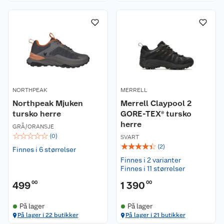
NORTHPEAK
MERRELL
Northpeak Mjuken
Merrell Claypool 2
tursko herre
GORE-TEX® tursko
herre
GRÅ/ORANSJE
☆
☆
☆
☆
☆
(
0
)
SVART
☆
☆
☆
☆
☆
(
2
)
Finnes i 6 størrelser
Finnes i 2 varianter
Finnes i 11 størrelser
499
00
1 390
00
På lager
På lager
På lager i 22 butikker
På lager i 21 butikker