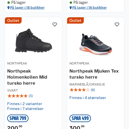
På lager
På lager
På lager i 18 butikker
På lager i 18 butikker
Outlet
Outlet
NORTHPEAK
NORTHPEAK
Northpeak
Northpeak Mjuken Tex
Holmenkollen Mid
tursko herre
tursko herre
MARINEBLÅ/ORANSJE
☆
☆
☆
☆
☆
(
8
)
SVART
☆
☆
☆
☆
☆
(
3
)
Finnes i 4 størrelser
Finnes i 2 varianter
Finnes i 7 størrelser
SPAR 799
SPAR 499
200
00
300
00