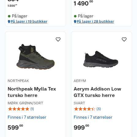
1 490
00
00
1 390
På lager
På lager
På lager i 19 butikker
På lager i 28 butikker
NORTHPEAK
AERYM
Northpeak Mylla Tex
Aerym Addison Low
tursko herre
GTX tursko herre
MØRK GRØNN/SORT
SVART
☆
☆
☆
☆
☆
☆
☆
☆
☆
☆
(
1
)
(
3
)
Finnes i 7 størrelser
Finnes i 7 størrelser
599
00
999
00