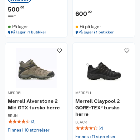
500
00
600
00
00
899
På lager
Få på lager
På lager i 1 butikker
På lager i 1 butikker
MERRELL
MERRELL
Merrell Alverstone 2
Merrell Claypool 2
Mid GTX tursko herre
GORE-TEX® tursko
herre
BRUN
☆
☆
☆
☆
☆
(
2
)
BLACK
☆
☆
☆
☆
☆
(
2
)
Finnes i 10 størrelser
Finnes i 11 størrelser