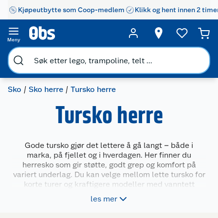
Kjøpeutbytte som Coop-medlem
Klikk og hent innen 2 time
Meny
Sko
Sko herre
Tursko herre
Tursko herre
Gode tursko gjør det lettere å gå langt – både i
marka, på fjellet og i hverdagen. Her finner du
herresko som gir støtte, godt grep og komfort på
variert underlag. Du kan velge mellom lette tursko for
korte turer og kraftigere modeller med vanntett
membran til røffere forhold. Flere sko har pustende
les mer
materialer og demping som gjør turen mer behagelig,
uansett vær og sesong.