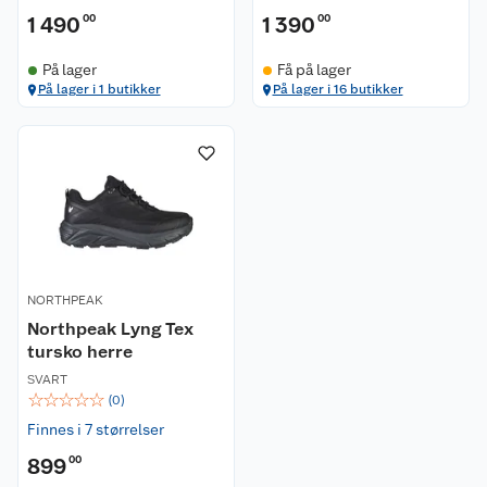
1 490
00
1 390
00
På lager
Få på lager
Kundeservice
På lager i 1 butikker
På lager i 16 butikker
Om oss
Kontakt oss
Nyheter
Angre- og returrett
Våre butikker
Reklamasjon og garanti
Våre merkevarer
Ofte stilte spørsmål
NORTHPEAK
Northpeak Lyng Tex
Coop kjeder
Betalingsalternativer
tursko herre
SVART
Ledige stillinger
Leveringsalternativer
Åpent kjøp
☆
☆
☆
☆
☆
(
0
)
Finnes i 7 størrelser
Bærekraft
Pakkesporing
Coop medlem
899
00