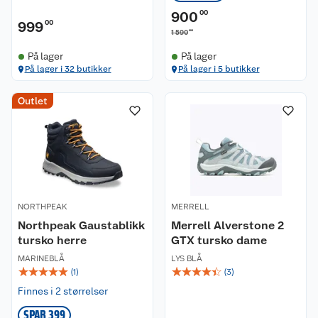
900
00
999
00
00
1 590
På lager
På lager
På lager i 32 butikker
På lager i 5 butikker
Outlet
NORTHPEAK
MERRELL
Northpeak Gaustablikk
Merrell Alverstone 2
tursko herre
GTX tursko dame
MARINEBLÅ
LYS BLÅ
☆
☆
☆
☆
☆
☆
☆
☆
☆
☆
(
1
)
(
3
)
Finnes i 2 størrelser
SPAR 399