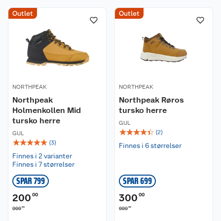
Outlet
Outlet
NORTHPEAK
NORTHPEAK
Northpeak
Northpeak Røros
Holmenkollen Mid
tursko herre
tursko herre
GUL
☆
☆
☆
☆
☆
(
2
)
GUL
☆
☆
☆
☆
☆
(
3
)
Finnes i 6 størrelser
Finnes i 2 varianter
Finnes i 7 størrelser
SPAR 799
SPAR 699
200
00
300
00
00
00
999
999