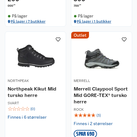
00
00
999
799
På lager
På lager
På lager i 7 butikker
På lager i 1 butikker
Outlet
NORTHPEAK
MERRELL
Northpeak Kikut Mid
Merrell Claypool Sport
tursko herre
Mid GORE-TEX® tursko
herre
SVART
☆
☆
☆
☆
☆
(
0
)
ROCK
☆
☆
☆
☆
☆
(
3
)
Finnes i 6 størrelser
Finnes i 2 størrelser
SPAR 690