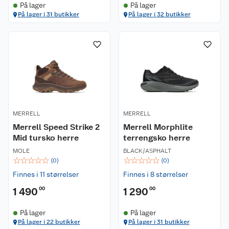
På lager
På lager
På lager i 31 butikker
På lager i 32 butikker
MERRELL
MERRELL
Merrell Speed Strike 2
Merrell Morphlite
Mid tursko herre
terrengsko herre
MOLE
BLACK/ASPHALT
☆
☆
☆
☆
☆
☆
☆
☆
☆
☆
(
0
)
(
0
)
Finnes i 11 størrelser
Finnes i 8 størrelser
1 490
00
1 290
00
På lager
På lager
På lager i 22 butikker
På lager i 31 butikker