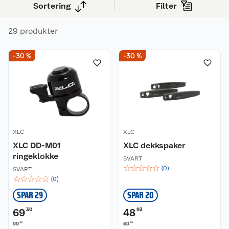
Sortering
Filter
29 produkter
-30 %
-30 %
XLC
XLC
XLC DD-M01
XLC dekkspaker
ringeklokke
SVART
☆
☆
☆
☆
☆
(
0
)
SVART
☆
☆
☆
☆
☆
(
0
)
SPAR 29
SPAR 20
69
30
48
93
00
90
99
69