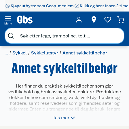
Kjøpeutbytte som Coop-medlem
Klikk og hent innen 2 time
Meny
...
Sykkel
Sykkelutstyr
Annet sykkeltilbehør
Annet sykkeltilbehør
Her finner du praktisk sykkeltilbehør som gjør
vedlikehold og bruk av sykkelen enklere. Produktene
dekker behov som smøring, vask, verktøy, flasker og
holdere, samt reservedeler som girhendler, seter og
skjermer. Enten du trenger noe til daglig bruk, lengre
turer eller småreparasjoner, finner du nyttig utstyr i
les mer
denne kategorien. Perfekt for deg som vil holde
sykkelen i god stand året rundt.