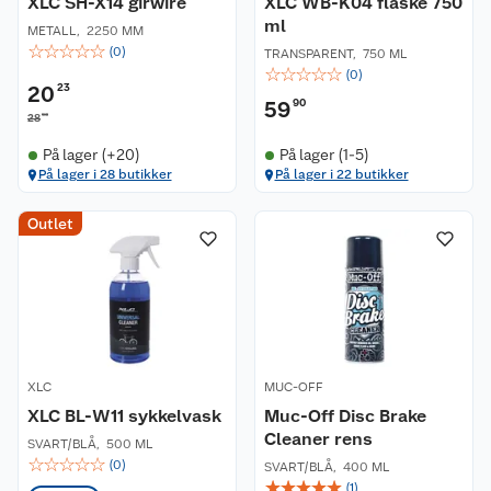
XLC SH-X14 girwire
XLC WB-K04 flaske 750
ml
METALL
,
2250 MM
☆
☆
☆
☆
☆
(
0
)
TRANSPARENT
,
750 ML
☆
☆
☆
☆
☆
(
0
)
20
23
59
90
90
28
På lager (+20)
På lager (1-5)
På lager i 28 butikker
På lager i 22 butikker
Outlet
XLC
MUC-OFF
XLC BL-W11 sykkelvask
Muc-Off Disc Brake
Cleaner rens
SVART/BLÅ
,
500 ML
☆
☆
☆
☆
☆
(
0
)
SVART/BLÅ
,
400 ML
☆
☆
☆
☆
☆
(
1
)