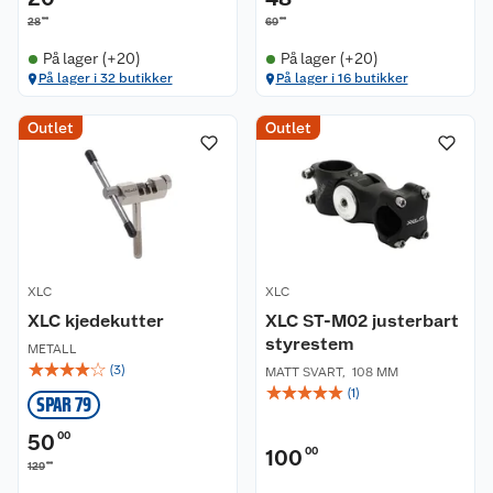
90
00
28
69
På lager (+20)
På lager (+20)
På lager i 32 butikker
På lager i 16 butikker
Kundeservice
Outlet
Outlet
Om oss
Kontakt oss
Nyheter
Angre- og returrett
Våre butikker
Reklamasjon og garanti
XLC
XLC
XLC kjedekutter
XLC ST-M02 justerbart
Våre merkevarer
Ofte stilte spørsmål
styrestem
METALL
☆
☆
☆
☆
☆
(
3
)
MATT SVART
,
108 MM
Coop kjeder
Betalingsalternativer
☆
☆
☆
☆
☆
(
1
)
SPAR 79
Ledige stillinger
Leveringsalternativer
Åpent kjøp
50
00
100
00
00
129
Bærekraft
Pakkesporing
Coop medlem