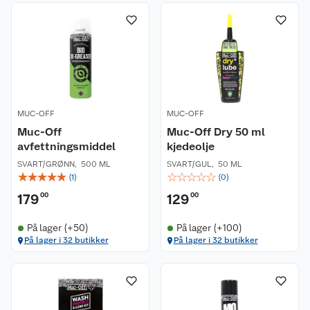
MUC-OFF
MUC-OFF
Muc-Off
Muc-Off Dry 50 ml
avfettningsmiddel
kjedeolje
SVART/GRØNN
,
500 ML
SVART/GUL
,
50 ML
☆
☆
☆
☆
☆
☆
☆
☆
☆
☆
(
1
)
(
0
)
179
00
129
00
På lager (+50)
På lager (+100)
På lager i 32 butikker
På lager i 32 butikker