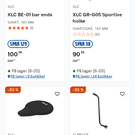
XLC
XLC
XLC BE-01 bar ends
XLC GR-G05 Sportive
holke
SVART
,
140 MM
☆
☆
☆
☆
☆
(
1
)
SVART/GRÅ
,
130 MM
☆
☆
☆
☆
☆
(
0
)
SPAR 129
SPAR 38
100
00
90
30
00
00
229
129
På lager (6-20)
På lager (6-20)
På lager i 9 butikker
På lager i 24 butikker
-30 %
-30 %
XLC
ALPRACE