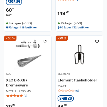
SPAR 89
60
00
149
00
00
149
På lager (+100)
På lager (+50)
På lager i 18 butikker
På lager i 32 butikker
-30 %
-30 %
XLC
ELEMENT
XLC BR-X87
Element flaskeholder
bremsewire
SVART
☆
☆
☆
☆
☆
(
0
)
METALL
,
2350 MM
☆
☆
☆
☆
☆
(
2
)
SPAR 20
20
23
48
30