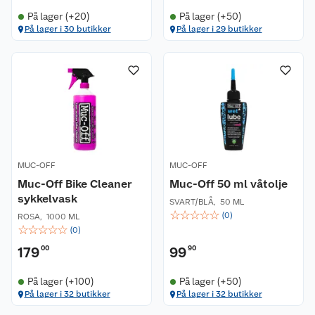
På lager (+20)
På lager (+50)
På lager i 30 butikker
På lager i 29 butikker
MUC-OFF
MUC-OFF
Muc-Off Bike Cleaner
Muc-Off 50 ml våtolje
sykkelvask
SVART/BLÅ
,
50 ML
☆
☆
☆
☆
☆
(
0
)
ROSA
,
1000 ML
☆
☆
☆
☆
☆
(
0
)
179
00
99
90
På lager (+100)
På lager (+50)
På lager i 32 butikker
På lager i 32 butikker