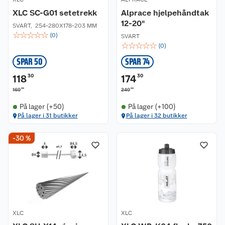
XLC SC-G01 setetrekk
Alprace hjelpehåndtak
12-20"
SVART
,
254-280X178-203 MM
☆
☆
☆
☆
☆
(
0
)
SVART
☆
☆
☆
☆
☆
(
0
)
SPAR 50
SPAR 74
118
30
174
30
00
00
169
249
På lager (+50)
På lager (+100)
På lager i 31 butikker
På lager i 32 butikker
-30 %
XLC
XLC