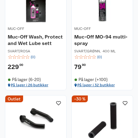
MUC-OFF
MUC-OFF
Muc-Off Wash, Protect
Muc-Off MO-94 multi-
and Wet Lube sett
spray
SVART/ROSA
SVART/GRØNN
,
400 ML
☆
☆
☆
☆
☆
☆
☆
☆
☆
☆
(
0
)
(
0
)
229
00
79
90
På lager (6-20)
På lager (+100)
På lager i 26 butikker
På lager i 32 butikker
Outlet
-30 %