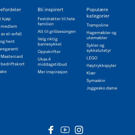
efordeler
Bli inspirert
Populære
kategorier
 kjøp
Festdrakter til hele
familien
Trampoline
 medlem
Alt til grillsesongen
Hagemøbler og
av el-avfall
utemøbler
Velg riktig
 og hent
barnesykkel
Sykler og
regaranti
sykkelutstyr
Oppskrifter
 Mastercard
LEGO
Ukas 4
bedriftskort
middagstilbud
Høytrykkspyler
ake
Mer inspirasjon
Klær
Symaskin
Joggesko dame