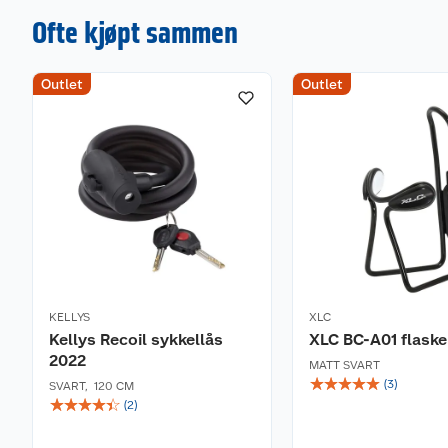
Ofte kjøpt sammen
Outlet
Outlet
KELLYS
XLC
Kellys Recoil sykkellås
XLC BC-A01 flask
2022
MATT SVART
☆
☆
☆
☆
☆
(
3
)
SVART
,
120 CM
☆
☆
☆
☆
☆
(
2
)