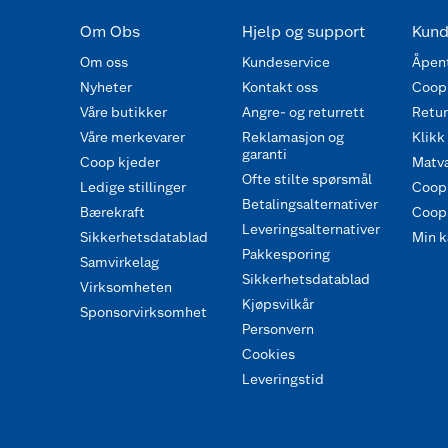
Om Obs
Hjelp og support
Kund
Om oss
Kundeservice
Åpent
Nyheter
Kontakt oss
Coop
Våre butikker
Angre- og returrett
Retur 
Våre merkevarer
Reklamasjon og
Klikk
garanti
Coop kjeder
Matva
Ofte stilte spørsmål
Ledige stillinger
Coop
Betalingsalternativer
Bærekraft
Coop 
Leveringsalternativer
Sikkerhetsdatablad
Min k
Pakkesporing
Samvirkelag
Sikkerhetsdatablad
Virksomheten
Kjøpsvilkår
Sponsorvirksomhet
Personvern
Cookies
Leveringstid