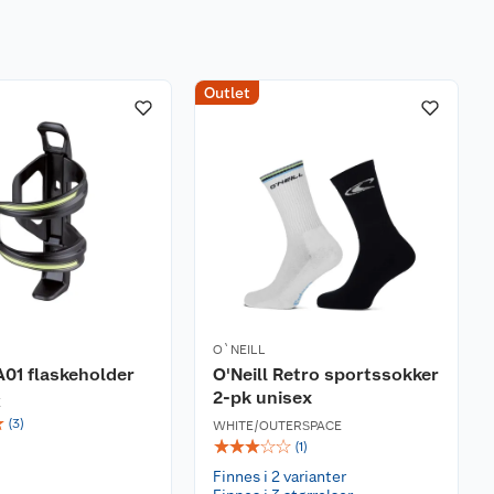
Outlet
O`NEILL
01 flaskeholder
O'Neill Retro sportssokker
2-pk unisex
E
☆
(
3
)
WHITE/OUTERSPACE
☆
☆
☆
☆
☆
(
1
)
Finnes i 2 varianter