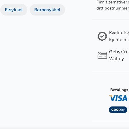
Finn alternativer 
ditt postnumme
Elsykkel
Barnesykkel
Kvalitets
kjente m
Gebyrfri
Walley
Betaling