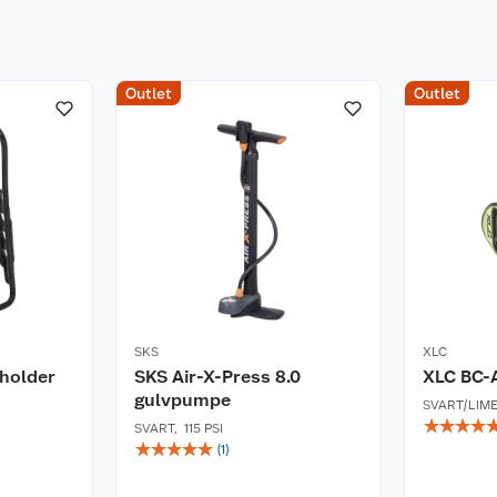
Outlet
Outlet
SKS
XLC
eholder
SKS Air-X-Press 8.0
XLC BC-A
gulvpumpe
SVART/LIM
☆
☆
☆
☆
SVART
,
115 PSI
☆
☆
☆
☆
☆
(
1
)