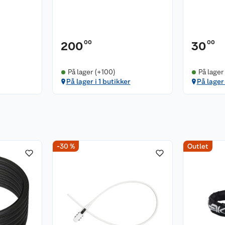
00
00
200
30
På lager (+100)
På lager 
På lager i 1 butikker
På lager 
-30 %
Outlet