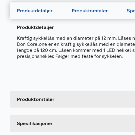
Produktdetaljer
Produktomtaler
Spe
Produktdetaljer
Kraftig sykkellås med en diameter på 12 mm. Låses 
Don Corelone er en kraftig sykkellås med en diamet
lengde på 120 cm. Låsen kommer med 1 LED nøkkel 
presisjonsnøkler. Følger med feste for sykkelen.
Generelt
Artikkelnummer
Leverandørens artikkelnummer
Produktomtaler
Størrelse
Dette produktet har ikke fått noen omtale ennå. Hvis d
Farge
Spesifikasjoner