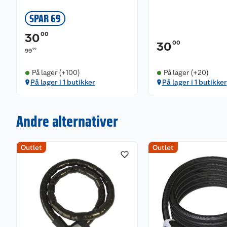
SPAR 69
00
30
00
30
00
99
På lager (+100)
På lager (+20)
På lager i 1 butikker
På lager i 1 butikker
Andre alternativer
Outlet
Outlet