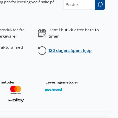
og pris for levering ved å søke på
r
produkter fra
Hent i butikk etter bare to
erkevarer
timer
 faktura med
120 dagers åpent kjøp
smetoder
Leveringsmetoder