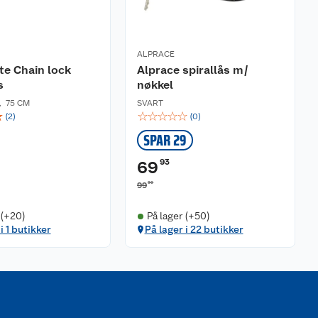
ALPRACE
ite Chain lock
Alprace spirallås m/
s
nøkkel
,
75 CM
SVART
☆
☆
☆
☆
☆
☆
(
2
)
(
0
)
SPAR 29
93
69
90
99
 (+20)
På lager (+50)
i 1 butikker
På lager i 22 butikker