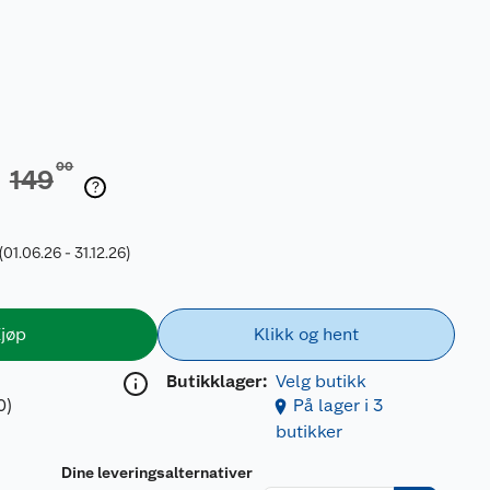
00
149
(01.06.26 - 31.12.26)
jøp
Klikk og hent
Butikklager:
Velg butikk
0)
På lager i 3
butikker
Dine leveringsalternativer