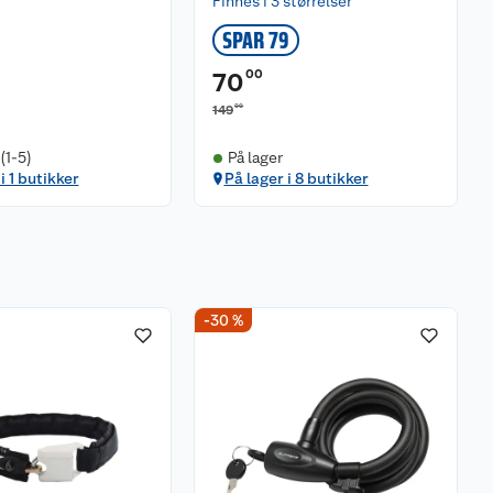
Finnes i 3 størrelser
SPAR 79
00
70
00
149
(1-5)
På lager
i 1 butikker
På lager i 8 butikker
-30 %