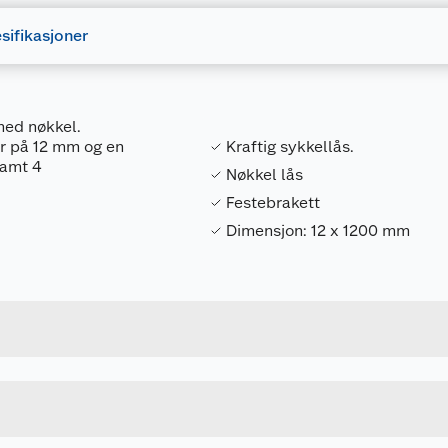
sifikasjoner
med nøkkel.
er på 12 mm og en
Kraftig sykkellås.
samt 4
Nøkkel lås
Festebrakett
Dimensjon: 12 x 1200 mm
Forpakningsmål
4055149025298
Bruttovekt
2502332100
Høyde
120 CM
Lengde
u kjøper produktet får du invitasjon til å gi en omtale.
SVART/HVIT
Bredde