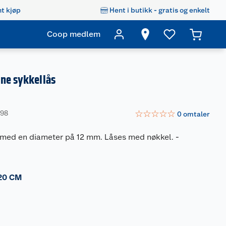
t kjøp
Hent i butikk - gratis og enkelt
Coop medlem
ne sykkellås
☆
☆
☆
☆
☆
298
0
omtaler
s med en diameter på 12 mm. Låses med nøkkel.
-
20 CM