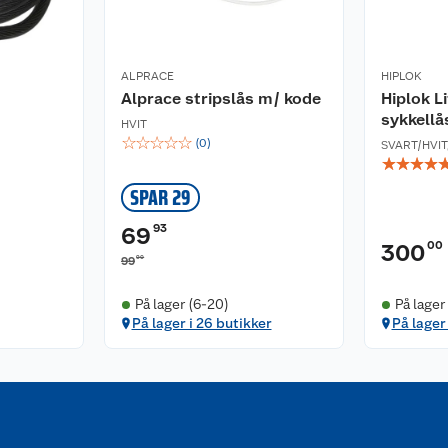
ALPRACE
HIPLOK
Alprace stripslås m/ kode
Hiplok L
sykkellå
HVIT
☆
☆
☆
☆
☆
(
0
)
SVART/HVIT
☆
☆
☆
☆
SPAR 29
93
69
00
300
90
99
På lager (6-20)
På lager
På lager i 26 butikker
På lager 