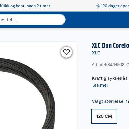
Klikk og hent innen 2 timer
120 dager åpen
XLC Don Corelo
XLC
Art nr: 4055149025
Kraftig sykkellå
les mer
Valgt størrelse
:
1
120 CM