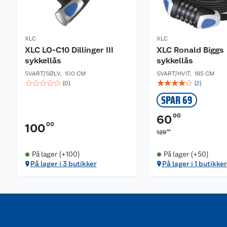
XLC
XLC
XLC LO-C10 Dillinger III
XLC Ronald Biggs
sykkellås
sykkellås
SVART/SØLV
,
100 CM
SVART/HVIT
,
185 CM
☆
☆
☆
☆
☆
☆
☆
☆
☆
☆
(
0
)
(
2
)
SPAR 69
00
60
00
100
00
129
På lager (+100)
På lager (+50)
På lager i 3 butikker
På lager i 1 butikker