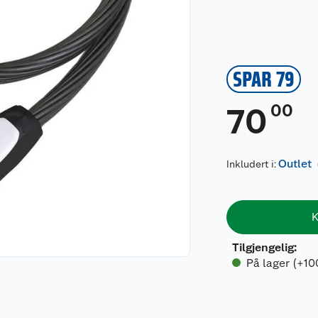
SPAR 79
00
70
Outlet
Inkludert i:
K
Tilgjengelig
:
På lager (+10