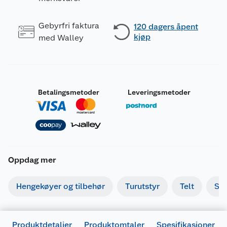
Gebyrfri faktura
120 dagers åpent
kjøp
med Walley
Betalingsmetoder
Leveringsmetoder
Oppdag mer
Hengekøyer og tilbehør
Turutstyr
Telt
So
Produktdetaljer
Produktomtaler
Spesifikasjoner