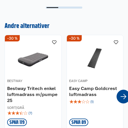
Andre alternativer
Kundeservice
-30 %
-30 %
Om oss
Kontakt oss
Nyheter
Angre- og returrett
Våre butikker
Reklamasjon og garanti
BESTWAY
EASY CAMP
Våre merkevarer
Bestway Tritech enkel
Ofte stilte spørsmål
Easy Camp Goldcrest
luftmadrass m/pumpe
luftmadrass
25
☆
☆
☆
☆
☆
Coop kjeder
Betalingsalternativer
(
1
)
SORT/GRÅ
☆
☆
☆
☆
☆
(
7
)
Ledige stillinger
Leveringsalternativer
Åpent kjøp
SPAR 119
SPAR 89