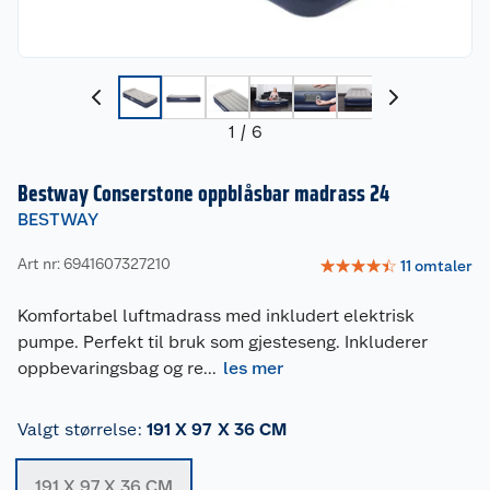
1
/
6
Bestway Conserstone oppblåsbar madrass 24
BESTWAY
Art nr: 6941607327210
☆
☆
☆
☆
☆
11
omtaler
Komfortabel luftmadrass med inkludert elektrisk
pumpe. Perfekt til bruk som gjesteseng. Inkluderer
oppbevaringsbag og re
...
les mer
Valgt størrelse
:
191 X 97 X 36 CM
191 X 97 X 36 CM