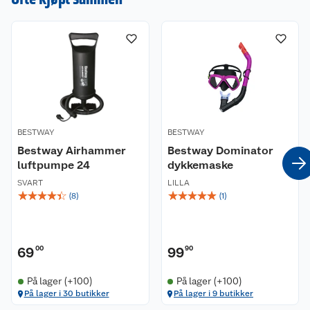
ekstra god komfort. Vekt: 4,65 kg. Str: 191 x 97 x
36 cm.
BESTWAY
BESTWAY
Bestway Airhammer
Bestway Dominator
luftpumpe 24
dykkemaske
SVART
LILLA
☆
☆
☆
☆
☆
☆
☆
☆
☆
☆
(
8
)
(
1
)
69
00
99
90
På lager (+100)
På lager (+100)
På lager i 30 butikker
På lager i 9 butikker