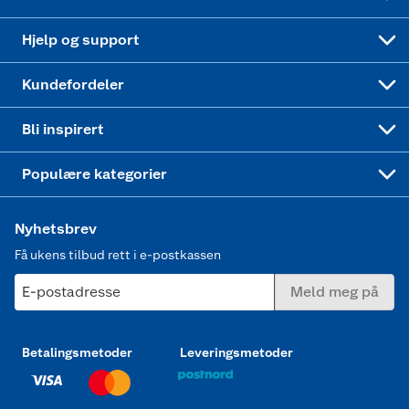
Leveringstid
Coop bedriftskort
Oppskrifter
Høytrykkspyler
Hjelp og support
Min kake
Ukas 4 middagstilbud
Klær
Kundefordeler
Mer inspirasjon
Symaskin
Bli inspirert
Joggesko dame
Populære kategorier
Nyhetsbrev
Få ukens tilbud rett i e-postkassen
E-postadresse
Meld meg på
Betalingsmetoder
Leveringsmetoder