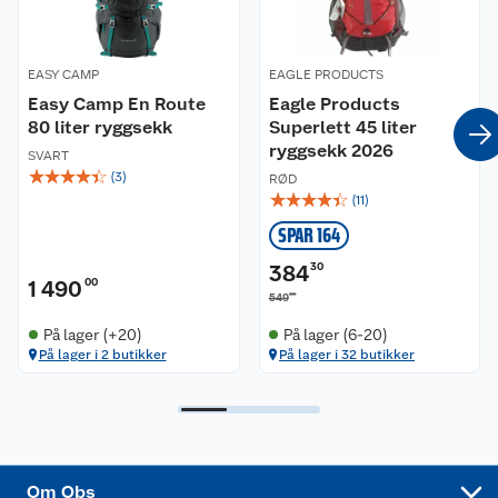
Våre butikker
Reklamasjon og garanti
EASY CAMP
EAGLE PRODUCTS
Våre merkevarer
Easy Camp En Route
Ofte stilte spørsmål
Eagle Products
80 liter ryggsekk
Superlett 45 liter
ryggsekk 2026
Coop kjeder
Betalingsalternativer
SVART
☆
☆
☆
☆
☆
(
3
)
RØD
☆
☆
☆
☆
☆
(
11
)
Ledige stillinger
Leveringsalternativer
Åpent kjøp
SPAR 164
Bærekraft
Pakkesporing
Coop medlem
384
30
1 490
00
00
549
Sikkerhetsdatablad
Sikkerhetsdatablad
Retur av el-avfall
Trampoline
På lager (+20)
På lager (6-20)
På lager i 2 butikker
På lager i 32 butikker
Samvirkelag
Kjøpsvilkår
Klikk og hent
Festdrakter til hele familien
Hagemøbler og utemøbler
Virksomheten
Personvern
Matvaregaranti
Alt til grillsesongen
Sykler og sykkelutstyr
Sponsorvirksomhet
Cookies
Coop Mastercard
Velg riktig barnesykkel
LEGO
Om Obs