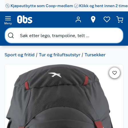
Kjøpeutbytte som Coop-medlem
Klikk og hent innen 2 time
Meny
Sport og fritid
Tur og friluftsutstyr
Tursekker