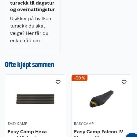
Kompresjonsstropper
tursekk til dagstur
Regntrekk
og overnattingstur
Tilrettelagt for hydrerings-system
Usikker på hvilken
Frontlomme med glidelås
tursekk du skal
Lokklommer innvendig og utvendig
velge? Her får du
enkle råd om
Spesifikasjoner:
størrelse, passform
og pakking til både
Type sekk: Tursekk
dagsturer,
Ofte kjøpt sammen
Bruker: Dame og herre
familieturer og
Volum (liter): 40
overnattingsturer.
Vekt (kg): 1,7 kg (1725 gram)
-30 %
Integrert regntrekk: Ja
Tilrettelagt for drikkesystem: Ja
Refleksdetaljer: Nei
EASY CAMP
EASY CAMP
Easy Camp Hexa
Easy Camp Falcon IV