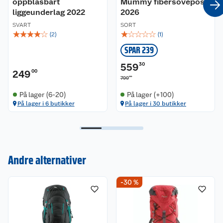
oppblåsbart
Mummy fibersovepose
liggeunderlag 2022
2026
SVART
SORT
☆
☆
☆
☆
☆
☆
☆
☆
☆
☆
(
2
)
(
1
)
SPAR 239
559
30
249
00
00
799
På lager (6-20)
På lager (+100)
På lager i 6 butikker
På lager i 30 butikker
Andre alternativer
Kundeservice
-30 %
Om oss
Kontakt oss
Nyheter
Angre- og returrett