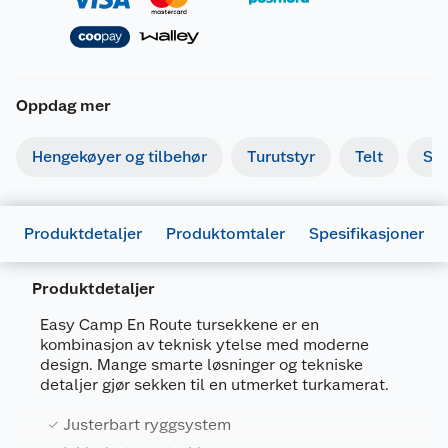
Oppdag mer
Hengekøyer og tilbehør
Turutstyr
Telt
So
Produktdetaljer
Produktomtaler
Spesifikasjoner
Produktdetaljer
Generelt
Easy Camp En Route tursekkene er en
Artikkelnummer
5709388124906
kombinasjon av teknisk ytelse med moderne
design. Mange smarte løsninger og tekniske
Leverandørens artikkelnummer
360196
detaljer gjør sekken til en utmerket turkamerat.
Størrelse
40 L
Justerbart ryggsystem
Farge
SVART