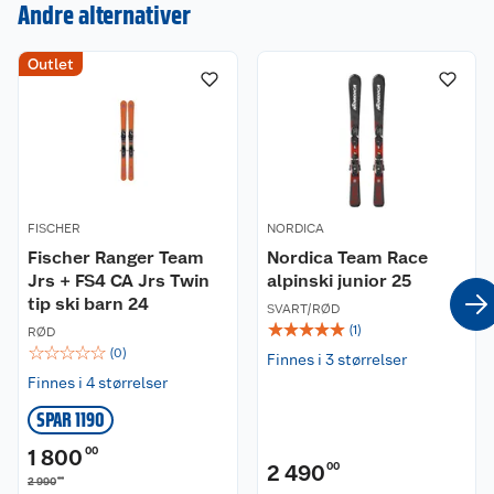
Andre alternativer
Outlet
Kundeservice
Om oss
Kontakt oss
Nyheter
Angre- og returrett
FISCHER
NORDICA
Våre butikker
Reklamasjon og garanti
Fischer Ranger Team
Nordica Team Race
Jrs + FS4 CA Jrs Twin
alpinski junior 25
Våre merkevarer
Ofte stilte spørsmål
tip ski barn 24
SVART/RØD
☆
☆
☆
☆
☆
(
1
)
RØD
Coop kjeder
Betalingsalternativer
☆
☆
☆
☆
☆
(
0
)
Finnes i 3 størrelser
Finnes i 4 størrelser
Ledige stillinger
Leveringsalternativer
Åpent kjøp
SPAR 1190
Bærekraft
Pakkesporing
Coop medlem
1 800
00
2 490
00
00
2 990