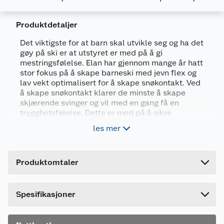
Produktdetaljer
Generelt
Artikkelnummer
3838855804729
Det viktigste for at barn skal utvikle seg og ha det
gøy på ski er at utstyret er med på å gi
Leverandørens
AFDLDW24110
mestringsfølelse. Elan har gjennom mange år hatt
artikkelnummer
stor fokus på å skape barneski med jevn flex og
lav vekt optimalisert for å skape snøkontakt. Ved
Størrelse
110 CM
å skape snøkontakt klarer de minste å skape
Farge
HVIT/TURKIS
skjærende svinger og vil med en gang få en
trygghetsfølelse. Dette er med på å sikre
Forpakningsmål
morsomme dager i bakken og skape glede ved å
les mer
stå på ski. Starr er modellen som treffer de
Bruttovekt
2.2 kg
yngste jentene i bakken.
Høyde
11 cm
Produktomtaler
Alpinski til junior
Lengde
110 cm
Myk fleks for enklere læring
Bredde
16 cm
Lav vekt for enklere styring
Dette produktet har ikke fått noen omtale ennå.
Spesifikasjoner
Hvis du kjøper produktet får du invitasjon til å gi
Inkludert Elan EL 4,5 binding
en omtale.