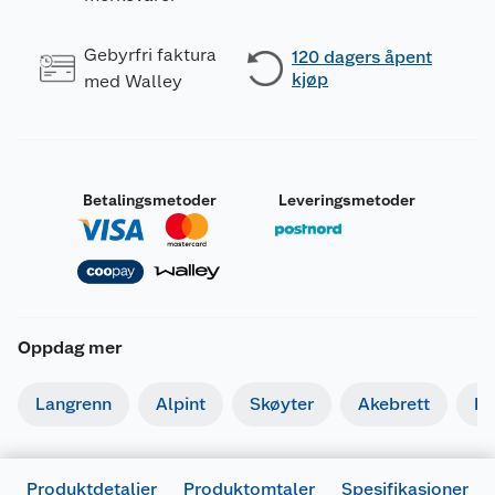
Gebyrfri faktura
120 dagers åpent
kjøp
med Walley
Betalingsmetoder
Leveringsmetoder
Oppdag mer
Langrenn
Alpint
Skøyter
Akebrett
Kj
Produktdetaljer
Produktomtaler
Spesifikasjoner