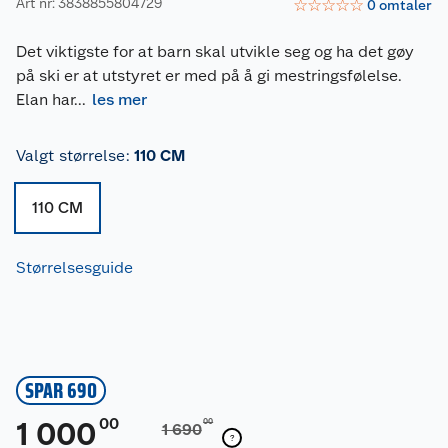
Art nr: 3838855804729
☆
☆
☆
☆
☆
0
omtaler
Det viktigste for at barn skal utvikle seg og ha det gøy
på ski er at utstyret er med på å gi mestringsfølelse.
Elan har
...
les mer
Valgt størrelse
:
110 CM
110 CM
Størrelsesguide
SPAR 690
00
1 000
00
1 690