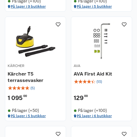
På lager (+100)
På lager (+100)
På lager i 9 butikker
På lager i 5 butikker
KÄRCHER
AVA
Kärcher T5
AVA First Aid Kit
terrassevasker
☆
☆
☆
☆
☆
(
13
)
☆
☆
☆
☆
☆
(
5
)
1 095
00
129
00
På lager (+50)
På lager (+100)
På lager i 5 butikker
På lager i 6 butikker