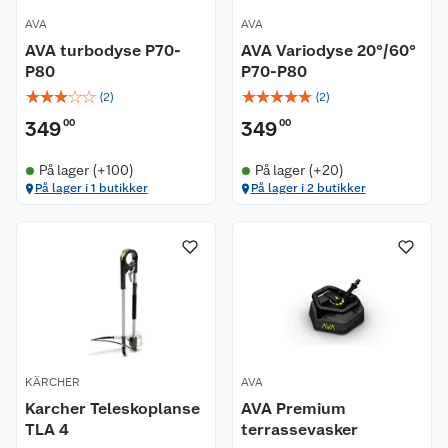
AVA
AVA
AVA turbodyse P70-
AVA Variodyse 20°/60°
P80
P70-P80
☆
☆
☆
☆
☆
☆
☆
☆
☆
☆
(
2
)
(
2
)
349
00
349
00
På lager (+100)
På lager (+20)
På lager i 1 butikker
På lager i 2 butikker
KÄRCHER
AVA
Karcher Teleskoplanse
AVA Premium
TLA 4
terrassevasker