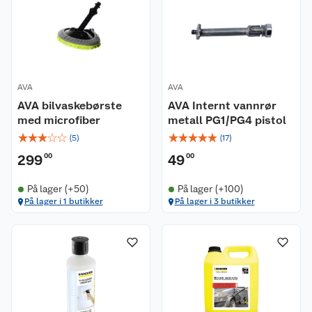
AVA
AVA
AVA bilvaskebørste
AVA Internt vannrør
med microfiber
metall PG1/PG4 pistol
☆
☆
☆
☆
☆
☆
☆
☆
☆
☆
(
5
)
(
17
)
299
00
49
00
På lager (+50)
På lager (+100)
På lager i 1 butikker
På lager i 3 butikker