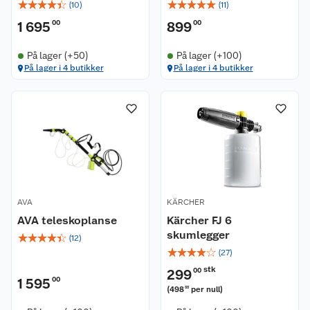
☆
☆
☆
☆
☆
☆
☆
☆
☆
☆
(
10
)
(
11
)
1 695
00
899
00
På lager (+50)
På lager (+100)
På lager i 4 butikker
På lager i 4 butikker
AVA
KÄRCHER
AVA teleskoplanse
Kärcher FJ 6
skumlegger
☆
☆
☆
☆
☆
(
12
)
☆
☆
☆
☆
☆
(
27
)
stk
299
00
1 595
00
(
498
per null
)
33