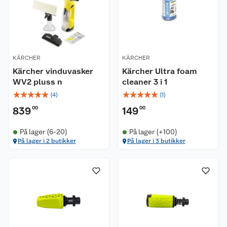
KÄRCHER
KÄRCHER
Kärcher vinduvasker
Kärcher Ultra foam
WV2 pluss n
cleaner 3 i 1
☆
☆
☆
☆
☆
☆
☆
☆
☆
☆
(
4
)
(
1
)
839
00
149
00
På lager (6-20)
På lager (+100)
På lager i 2 butikker
På lager i 3 butikker