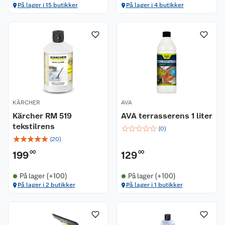
På lager i 15 butikker
På lager i 4 butikker
KÄRCHER
AVA
Kärcher RM 519
AVA terrasserens 1 liter
tekstilrens
☆
☆
☆
☆
☆
(
0
)
☆
☆
☆
☆
☆
(
20
)
199
00
129
00
På lager (+100)
På lager (+100)
På lager i 2 butikker
På lager i 1 butikker