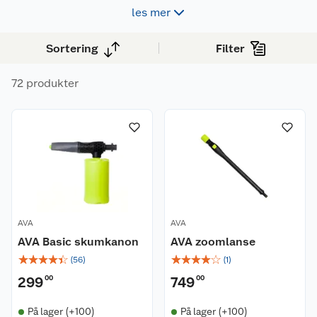
Med riktig tilbehør får du bedre rekkevidde, høyere
les mer
ytelse og mer presise resultater – uansett hva du skal
vaske.
Sortering
Filter
72 produkter
AVA
AVA
AVA Basic skumkanon
AVA zoomlanse
☆
☆
☆
☆
☆
☆
☆
☆
☆
☆
(
56
)
(
1
)
299
00
749
00
På lager (+100)
På lager (+100)