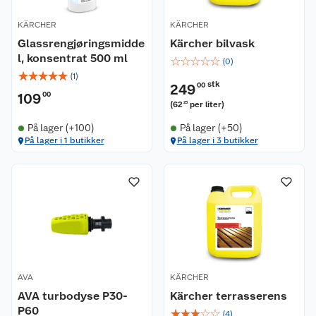
KÄRCHER
KÄRCHER
Glassrengjøringsmidde
Kärcher bilvask
l, konsentrat 500 ml
☆
☆
☆
☆
☆
(
0
)
☆
☆
☆
☆
☆
(
1
)
stk
249
00
109
00
(
62
per liter
)
25
På lager (+100)
På lager (+50)
Kundeservice
På lager i 1 butikker
På lager i 3 butikker
Om oss
Kontakt oss
Nyheter
Angre- og returrett
Våre butikker
Reklamasjon og garanti
Våre merkevarer
Ofte stilte spørsmål
AVA
KÄRCHER
AVA turbodyse P30-
Kärcher terrasserens
Coop kjeder
Betalingsalternativer
P60
☆
☆
☆
☆
☆
(
4
)