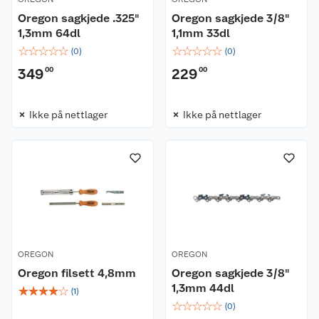
Oregon sagkjede .325"
Oregon sagkjede 3/8"
1,3mm 64dl
1,1mm 33dl
☆
☆
☆
☆
☆
☆
☆
☆
☆
☆
(
0
)
(
0
)
349
00
229
00
Ikke på nettlager
Ikke på nettlager
OREGON
OREGON
Oregon filsett 4,8mm
Oregon sagkjede 3/8"
1,3mm 44dl
☆
☆
☆
☆
☆
(
1
)
☆
☆
☆
☆
☆
(
0
)