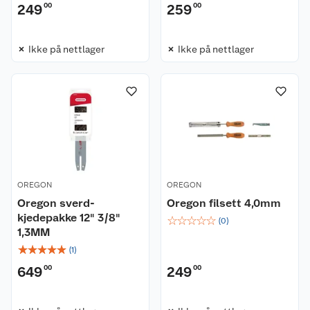
249
00
259
00
Ikke på nettlager
Ikke på nettlager
Kundeservice
Om oss
Kontakt oss
Nyheter
Angre- og returrett
Våre butikker
Reklamasjon og garanti
OREGON
OREGON
Våre merkevarer
Ofte stilte spørsmål
Oregon sverd-
Oregon filsett 4,0mm
kjedepakke 12" 3/8"
☆
☆
☆
☆
☆
Coop kjeder
Betalingsalternativer
(
0
)
1,3MM
☆
☆
☆
☆
☆
(
1
)
Ledige stillinger
Leveringsalternativer
Åpent kjøp
649
00
249
00
Bærekraft
Pakkesporing
Coop medlem