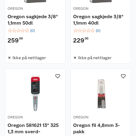
OREGON
OREGON
Oregon sagkjede 3/8"
Oregon sagkjede 3/8"
1,1mm 50dl
1,1mm 40dl
☆
☆
☆
☆
☆
☆
☆
☆
☆
☆
(
0
)
(
0
)
259
00
229
00
Ikke på nettlager
Ikke på nettlager
OREGON
OREGON
Oregon 581621 13" 325
Oregon fil 4,8mm 3-
1,3 mm sverd-
pakk