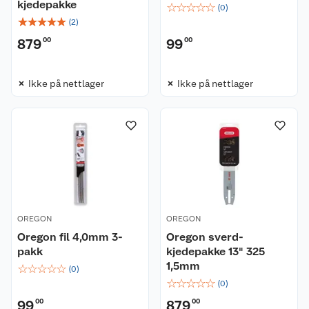
kjedepakke
☆
☆
☆
☆
☆
(
0
)
☆
☆
☆
☆
☆
(
2
)
879
00
99
00
Ikke på nettlager
Ikke på nettlager
OREGON
OREGON
Oregon fil 4,0mm 3-
Oregon sverd-
pakk
kjedepakke 13" 325
1,5mm
☆
☆
☆
☆
☆
(
0
)
☆
☆
☆
☆
☆
(
0
)
99
00
879
00