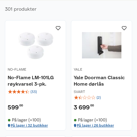
301 produkter
NO-FLAME
YALE
No-Flame LM-101LG
Yale Doorman Classic
røykvarsel 3-pk.
Home dørlås
☆
☆
☆
☆
☆
(
33
)
SVART
☆
☆
☆
☆
☆
(
2
)
599
00
3 699
00
På lager (+100)
På lager (+100)
På lager i 32 butikker
På lager i 26 butikker