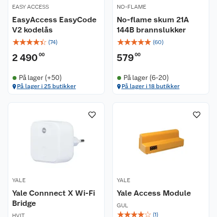
EASY ACCESS
NO-FLAME
EasyAccess EasyCode
No-flame skum 21A
V2 kodelås
144B brannslukker
☆
☆
☆
☆
☆
☆
☆
☆
☆
☆
(
74
)
(
60
)
2 490
00
579
00
På lager (+50)
På lager (6-20)
På lager i 25 butikker
På lager i 18 butikker
YALE
YALE
Yale Connnect X Wi-Fi
Yale Access Module
Bridge
GUL
☆
☆
☆
☆
☆
(
1
)
HVIT