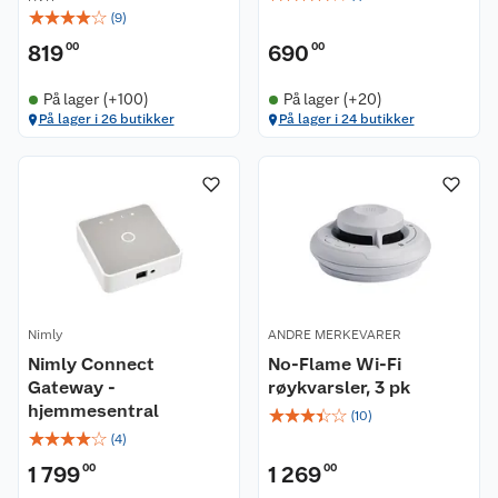
☆
☆
☆
☆
☆
(
9
)
819
00
690
00
På lager (+100)
På lager (+20)
På lager i 26 butikker
På lager i 24 butikker
Nimly
ANDRE MERKEVARER
Nimly Connect
No-Flame Wi-Fi
Gateway -
røykvarsler, 3 pk
hjemmesentral
☆
☆
☆
☆
☆
(
10
)
☆
☆
☆
☆
☆
(
4
)
1 799
00
1 269
00