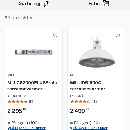
Sortering
Filter
varmekilde når kulda setter inn. Du finner flere
størrelser og effektnivåer – med eller uten
95 produkter
smartstyring.
MILL
MILL
Mill CB2000PLUSS-alu
Mill JDB1500CL
terrassevarmer
terrassevarmer
ALUMINIUM
LYS GRÅ
☆
☆
☆
☆
☆
☆
☆
☆
☆
☆
(
11
)
(
15
)
2 295
00
2 499
00
På lager (+100)
På lager (+20)
På lager i 25 butikker
På lager i 18 butikker