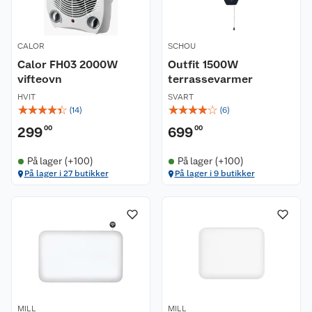
CALOR
SCHOU
Calor FH03 2000W
Outfit 1500W
vifteovn
terrassevarmer
HVIT
SVART
☆
☆
☆
☆
☆
☆
☆
☆
☆
☆
(
14
)
(
6
)
299
00
699
00
På lager (+100)
På lager (+100)
På lager i 27 butikker
På lager i 9 butikker
MILL
MILL