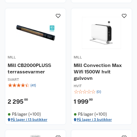
MILL
MILL
Mill CB2000PLUSS
Mill Convection Max
terrassevarmer
Wifi 1500W hvit
gulvovn
SVART
☆
☆
☆
☆
☆
(
41
)
HVIT
☆
☆
☆
☆
☆
(
0
)
2 295
00
1 999
00
På lager (+100)
På lager (+100)
På lager i 13 butikker
På lager i 3 butikker