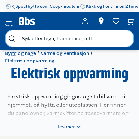
Kjøpeutbytte som Coop-medlem
Klikk og hent innen 2 time
Meny
Bygg og hage
Varme og ventilasjon
Elektrisk oppvarming
Elektrisk oppvarming
Elektrisk oppvarming gir god og stabil varme i
hjemmet, på hytta eller uteplassen. Her finner
du panelovner, varmevifter, terrassevarmere og
oljefylte radiatorer som dekker ulike rom og
les mer
behov. Produktene er enkle å bruke og passer
godt både til fast oppvarming og som ekstra