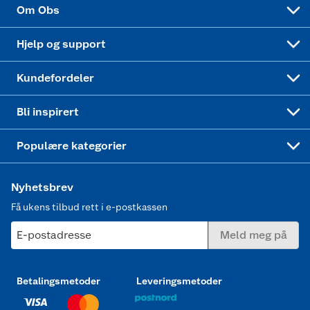
Cookies
Coop Mastercard
Velg riktig barnesykkel
LEGO
Om Obs
Leveringstid
Coop bedriftskort
Oppskrifter
Høytrykkspyler
Hjelp og support
Min kake
Ukas 4 middagstilbud
Klær
Kundefordeler
Mer inspirasjon
Symaskin
Bli inspirert
Joggesko dame
Populære kategorier
Nyhetsbrev
Få ukens tilbud rett i e-postkassen
E-postadresse
Meld meg på
Betalingsmetoder
Leveringsmetoder