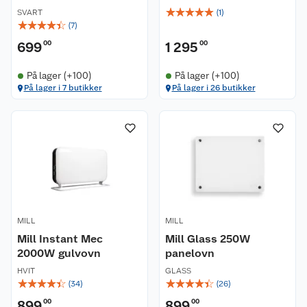
☆
☆
☆
☆
☆
SVART
(
1
)
☆
☆
☆
☆
☆
(
7
)
699
00
1 295
00
På lager (+100)
På lager (+100)
På lager i 7 butikker
På lager i 26 butikker
MILL
MILL
Mill Instant Mec
Mill Glass 250W
2000W gulvovn
panelovn
HVIT
GLASS
☆
☆
☆
☆
☆
☆
☆
☆
☆
☆
(
34
)
(
26
)
899
00
899
00