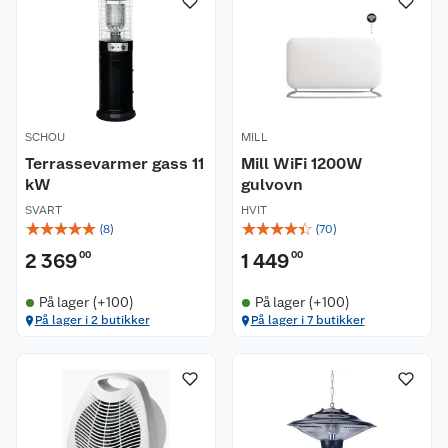
SCHOU
MILL
Terrassevarmer gass 11
Mill WiFi 1200W
kW
gulvovn
SVART
HVIT
☆
☆
☆
☆
☆
☆
☆
☆
☆
☆
(
8
)
(
70
)
2 369
00
1 449
00
På lager (+100)
På lager (+100)
På lager i 2 butikker
På lager i 7 butikker