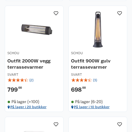
SCHOU
SCHOU
Outfit 2000W vegg
Outfit 900W gulv
terrassevarmer
terrassevarmer
SVART
SVART
☆
☆
☆
☆
☆
☆
☆
☆
☆
☆
(
2
)
(
3
)
799
00
698
00
På lager (+100)
På lager (6-20)
På lager i 20 butikker
På lager i 10 butikker
Kundeservice
Om oss
Kontakt oss