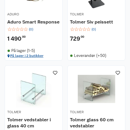
ADURO
TOLMER
Aduro Smart Response
Tolmer Siv peissett
☆
☆
☆
☆
☆
☆
☆
☆
☆
☆
(
0
)
(
0
)
1 490
00
729
00
På lager (1-5)
Leverandør (+50)
På lager i 2 butikker
TOLMER
TOLMER
Tolmer vedstabler i
Tolmer glass 60 cm
glass 40 cm
vedstabler