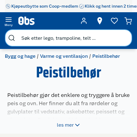
Kjøpeutbytte som Coop-medlem
Klikk og hent innen 2 time
Meny
Bygg og hage
Varme og ventilasjon
Peistilbehør
Peistilbehør
Peistilbehør gjør det enklere og tryggere å bruke
peis og ovn. Her finner du alt fra rørdeler og
gulvplater til vedstativ, askebøtter, peissett og
glassplater. Produktene bidrar til sikker
les mer
montering, bedre trekk og ryddig oppbevaring
av ved og aske. Uansett om du skal installere