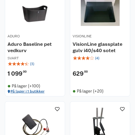
ADURO
VISIONLINE
Aduro Baseline pet
VisionLine glassplate
vedkurv
gulv i40/s40 sotet
☆
☆
☆
☆
☆
SVART
(
4
)
☆
☆
☆
☆
☆
(
3
)
1 099
00
629
00
På lager (+100)
På lager (+20)
På lager i 1 butikker