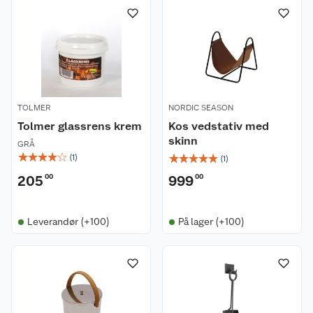
TOLMER
NORDIC SEASON
Tolmer glassrens krem
Kos vedstativ med
skinn
GRÅ
☆
☆
☆
☆
☆
☆
☆
☆
☆
☆
(
1
)
(
1
)
205
00
999
00
Leverandør (+100)
På lager (+100)