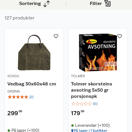
Sortering
Filter
nytt ildsted eller bare trenger praktisk utstyr til
fyringssesongen, finner du det du trenger her.
127 produkter
SCHOU
TOLMER
Vedbag 30x60x48 cm
Tolmer skorsteins
avsoting 5x50 gr
GRØNN
porsjonspk
☆
☆
☆
☆
☆
(
2
)
☆
☆
☆
☆
☆
(
0
)
299
00
179
00
Leverandør (+100)
På lager (+100)
På lager i 1 butikker