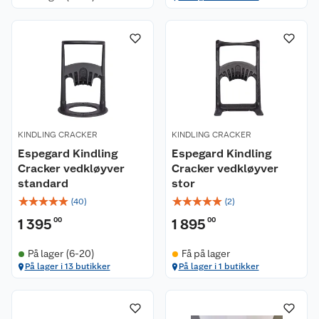
KINDLING CRACKER
KINDLING CRACKER
Espegard Kindling
Espegard Kindling
Cracker vedkløyver
Cracker vedkløyver
standard
stor
☆
☆
☆
☆
☆
☆
☆
☆
☆
☆
(
40
)
(
2
)
1 395
00
1 895
00
På lager (6-20)
Få på lager
På lager i 13 butikker
På lager i 1 butikker