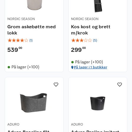
NORDIC SEASON
NORDIC SEASON
Grom askebøtte med
Kos kost og brett
lokk
m/krok
☆
☆
☆
☆
☆
☆
☆
☆
☆
☆
(
1
)
(
5
)
539
00
299
00
På lager (+100)
På lager (+100)
På lager i 1 butikker
Kundeservice
Om oss
Kontakt oss
Nyheter
Angre- og returrett
Våre butikker
Reklamasjon og garanti
ADURO
ADURO
Våre merkevarer
Ofte stilte spørsmål