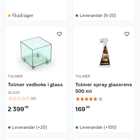
Få på lager
Leverandør (6-20)
TOLMER
TOLMER
Tolmer vedboks i glass
Tolmer spray glassrens
500 ml
GLASS
☆
☆
☆
☆
☆
☆
☆
☆
☆
☆
(
0
)
(
1
)
2 399
00
169
00
Leverandør (+20)
Leverandør (+100)