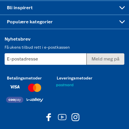
Mer inspirasjon
Symaskin
Bli inspirert
Joggesko dame
Populære kategorier
Nyhetsbrev
Få ukens tilbud rett i e-postkassen
E-postadresse
Meld meg på
Betalingsmetoder
Leveringsmetoder