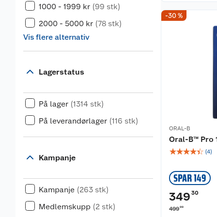
1000 - 1999 kr
(99 stk)
-30 %
2000 - 5000 kr
(78 stk)
Vis flere alternativ
Lagerstatus
På lager
(1314 stk)
På leverandørlager
(116 stk)
ORAL-B
Oral-B™ Pro 
☆
☆
☆
☆
☆
(
4
)
Kampanje
SPAR 149
Kampanje
(263 stk)
30
349
Medlemskupp
(2 stk)
00
499