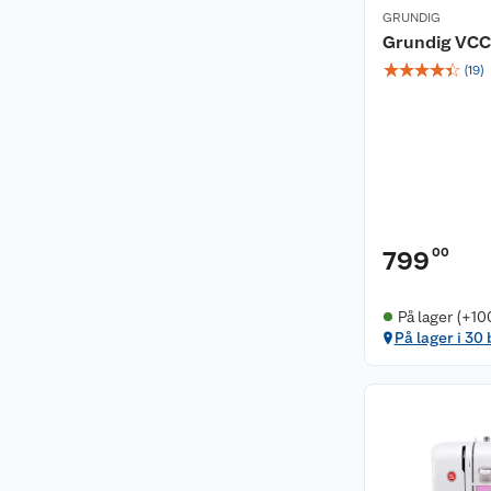
GRUNDIG
Grundig VCC
☆
☆
☆
☆
☆
(
19
)
00
799
På lager (+10
På lager i 30