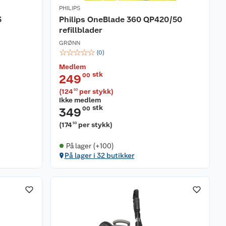
PHILIPS
3
Philips OneBlade 360 QP420/50
refillblader
GRØNN
☆
☆
☆
☆
☆
(
0
)
Medlem
stk
00
249
(
124
per stykk
)
50
Ikke medlem
stk
00
349
(
174
per stykk
)
50
På lager (+100)
På lager i 32 butikker