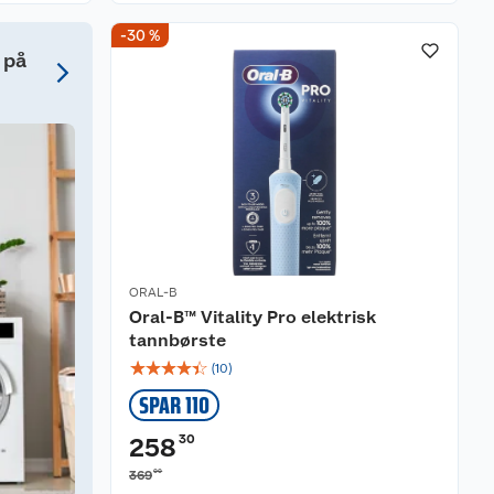
-30 %
 på
ORAL-B
Oral-B™ Vitality Pro elektrisk
tannbørste
☆
☆
☆
☆
☆
(
10
)
SPAR 110
30
258
00
369