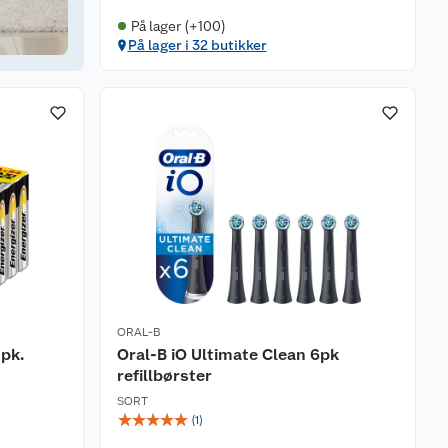
På lager (+100)
På lager i 32 butikker
ORAL-B
 pk.
Oral-B iO Ultimate Clean 6pk
refillbørster
SORT
☆
☆
☆
☆
☆
(
1
)