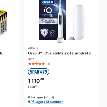
ORAL-B
k.
Oral-B™ iO5s elektrisk tannbørste
HVIT
☆
☆
☆
☆
☆
(
13
)
SPAR 479
30
1 119
00
1 599
På lager (+100)
På lager i 31 butikker