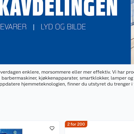
hverdagen enklere, morsommere eller mer effektiv. Vi har pr
, barbermaskiner, kjøkkenapparater, smartklokker, lamper og
ppdatere hjemmeteknologien, finner du utstyret du trenger i f
2 for 200