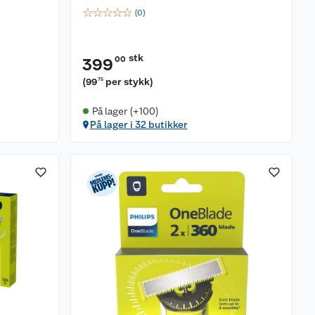
☆
☆
☆
☆
☆
(
0
)
stk
00
399
(
99
per stykk
)
75
På lager (+100)
På lager i 32 butikker