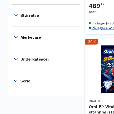
30
489
00
699
Størrelse
På lager (+20
På lager i 32 
Merkevare
-30 %
Underkategori
Serie
ORAL-B
Oral-B™ Vita
eltannbørst