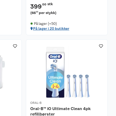
stk
00
399
(
66
per stykk
)
50
På lager (+50)
På lager i 20 butikker
ORAL-B
Oral-B™ iO Ultimate Clean 4pk
refillbørster