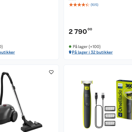
☆
☆
☆
☆
☆
(
105
)
00
2 790
0)
På lager (+100)
butikker
På lager i 32 butikker