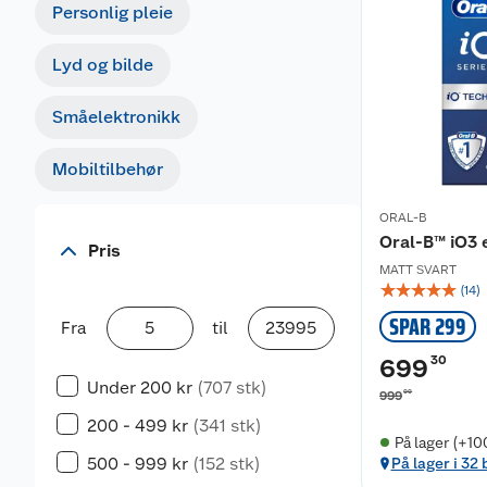
Personlig pleie
Lyd og bilde
Småelektronikk
Mobiltilbehør
ORAL-B
Oral-B™ iO3 
Pris
MATT SVART
☆
☆
☆
☆
☆
(
14
)
SPAR 299
Fra
til
30
699
Under 200 kr
(707 stk)
00
999
200 - 499 kr
(341 stk)
På lager (+10
500 - 999 kr
(152 stk)
På lager i 32 