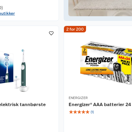
0)
butikker
2 for 200
ENERGIZER
elektrisk tannbørste
Energizer® AAA batterier 24
☆
☆
☆
☆
☆
(
1
)