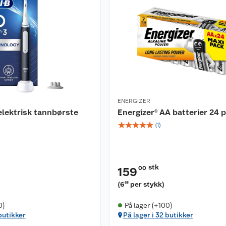
ENERGIZER
elektrisk tannbørste
Energizer® AA batterier 24 p
☆
☆
☆
☆
☆
(
1
)
stk
00
159
(
6
per stykk
)
63
0)
På lager (+100)
butikker
På lager i 32 butikker