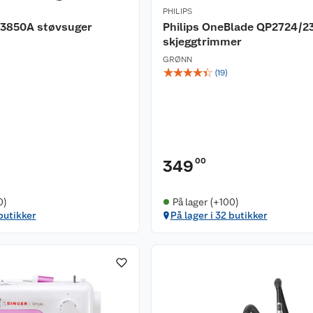
PHILIPS
3850A støvsuger
Philips OneBlade QP2724/2
skjeggtrimmer
GRØNN
☆
☆
☆
☆
☆
(
19
)
00
349
0)
På lager (+100)
 butikker
På lager i 32 butikker