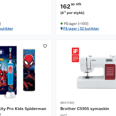
stk
90
162
(
6
per stykk
)
79
)
På lager (+100)
butikker
På lager i 32 butikker
BROTHER
lity Pro Kids Spiderman
Brother CS10S symaskin
e
HVIT