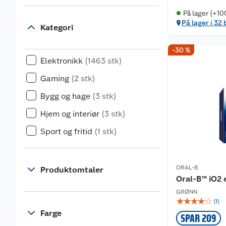
På lager (+10
På lager i 32 
Kategori
-30 %
Elektronikk
(1463 stk)
Gaming
(2 stk)
Bygg og hage
(3 stk)
Hjem og interiør
(3 stk)
Sport og fritid
(1 stk)
ORAL-B
Produktomtaler
Oral-B™ iO2 
GRØNN
☆
☆
☆
☆
☆
(
1
)
Farge
SPAR 209