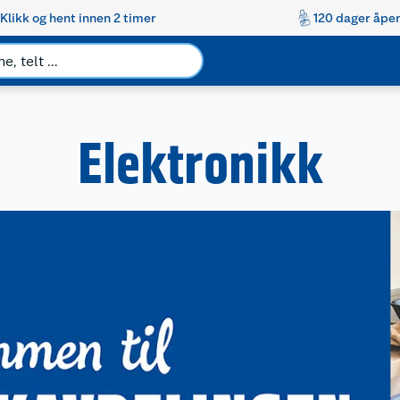
Klikk og hent innen 2 timer
120 dager åpen
Elektronikk