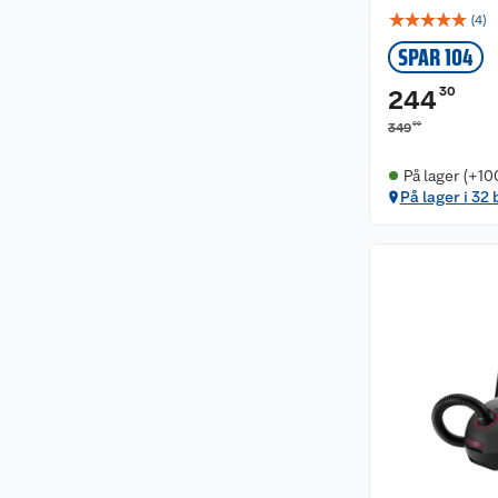
☆
☆
☆
☆
☆
(
4
)
SPAR 104
30
244
00
349
På lager (+10
På lager i 32 