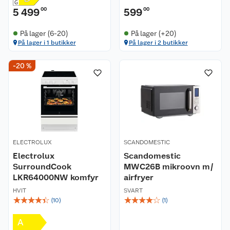
5 499
00
599
00
På lager (6-20)
På lager (+20)
På lager i 1 butikker
På lager i 2 butikker
-20 %
Kundeservice
Om oss
Kontakt oss
ELECTROLUX
SCANDOMESTIC
Nyheter
Angre- og returrett
Electrolux
Scandomestic
SurroundCook
MWC26B mikroovn m/
Våre butikker
Reklamasjon og garanti
LKR64000NW komfyr
airfryer
HVIT
SVART
☆
☆
☆
☆
☆
☆
☆
☆
☆
☆
Våre merkevarer
Ofte stilte spørsmål
(
10
)
(
1
)
A
Coop kjeder
Betalingsalternativer