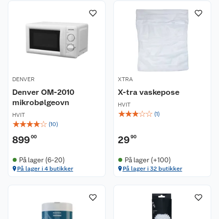
DENVER
XTRA
Denver OM-2010
X-tra vaskepose
mikrobølgeovn
HVIT
☆
☆
☆
☆
☆
(
1
)
HVIT
☆
☆
☆
☆
☆
(
10
)
899
00
29
90
På lager (6-20)
På lager (+100)
På lager i 4 butikker
På lager i 32 butikker