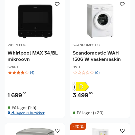
WHIRLPOOL
SCANDOMESTIC
Whirlpool MAX 34/BL
Scandomestic WAH
mikroovn
1506 W vaskemaskin
SVART
HVIT
☆
☆
☆
☆
☆
☆
☆
☆
☆
☆
(
4
)
(
0
)
1 699
00
3 499
00
På lager (1-5)
På lager (+20)
På lager i 1 butikker
-20 %