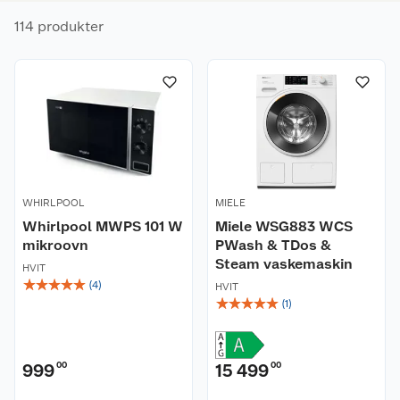
114 produkter
WHIRLPOOL
MIELE
Whirlpool MWPS 101 W
Miele WSG883 WCS
mikroovn
PWash & TDos &
Steam vaskemaskin
HVIT
☆
☆
☆
☆
☆
(
4
)
HVIT
☆
☆
☆
☆
☆
(
1
)
999
00
15 499
00