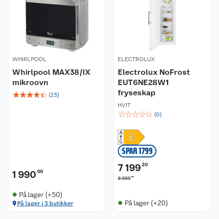
WHIRLPOOL
ELECTROLUX
Whirlpool MAX38/IX
Electrolux NoFrost
mikroovn
EUT6NE28W1
fryseskap
☆
☆
☆
☆
☆
(
23
)
HVIT
☆
☆
☆
☆
☆
(
0
)
SPAR 1799
7 199
20
1 990
00
00
8 999
På lager (+50)
På lager (+20)
På lager i 3 butikker