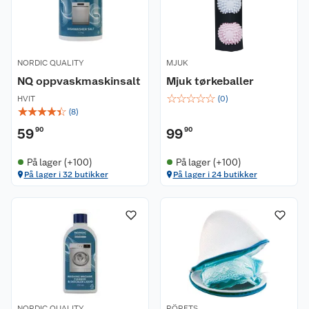
NORDIC QUALITY
MJUK
NQ oppvaskmaskinsalt
Mjuk tørkeballer
☆
☆
☆
☆
☆
HVIT
(
0
)
☆
☆
☆
☆
☆
(
8
)
59
90
99
90
På lager (+100)
På lager (+100)
På lager i 32 butikker
På lager i 24 butikker
NORDIC QUALITY
RÖRETS