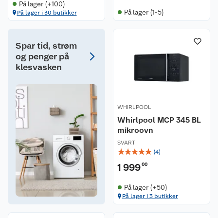
På lager (+100)
På lager (1-5)
På lager i 30 butikker
Spar tid, strøm
og penger på
klesvasken
WHIRLPOOL
Whirlpool MCP 345 BL
mikroovn
SVART
☆
☆
☆
☆
☆
(
4
)
1 999
00
På lager (+50)
På lager i 3 butikker