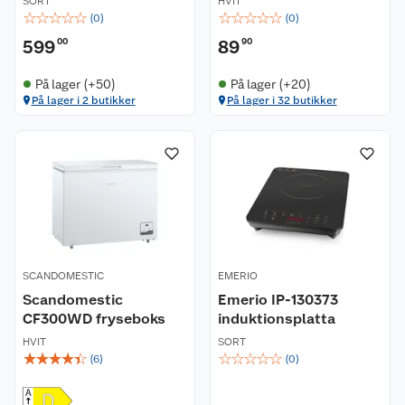
SORT
HVIT
☆
☆
☆
☆
☆
☆
☆
☆
☆
☆
(
0
)
(
0
)
599
00
89
90
På lager (+50)
På lager (+20)
På lager i 2 butikker
På lager i 32 butikker
SCANDOMESTIC
EMERIO
Scandomestic
Emerio IP-130373
CF300WD fryseboks
induktionsplatta
HVIT
SORT
☆
☆
☆
☆
☆
☆
☆
☆
☆
☆
(
6
)
(
0
)