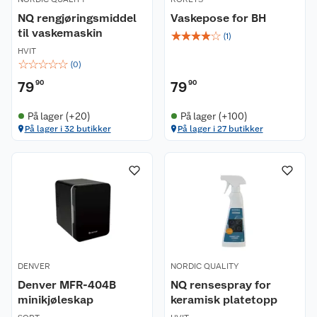
NQ rengjøringsmiddel
Vaskepose for BH
til vaskemaskin
☆
☆
☆
☆
☆
(
1
)
HVIT
☆
☆
☆
☆
☆
(
0
)
79
90
79
90
På lager (+20)
På lager (+100)
På lager i 32 butikker
På lager i 27 butikker
DENVER
NORDIC QUALITY
Denver MFR-404B
NQ rensespray for
minikjøleskap
keramisk platetopp