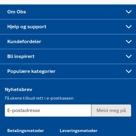
Sponsorvirksomhet
Cookies
Coop Mastercard
Velg riktig barnesykkel
LEGO
Om Obs
Leveringstid
Coop bedriftskort
Oppskrifter
Høytrykkspyler
Hjelp og support
Min kake
Ukas 4 middagstilbud
Klær
Kundefordeler
Mer inspirasjon
Symaskin
Bli inspirert
Joggesko dame
Populære kategorier
Nyhetsbrev
Få ukens tilbud rett i e-postkassen
E-postadresse
Meld meg på
Betalingsmetoder
Leveringsmetoder