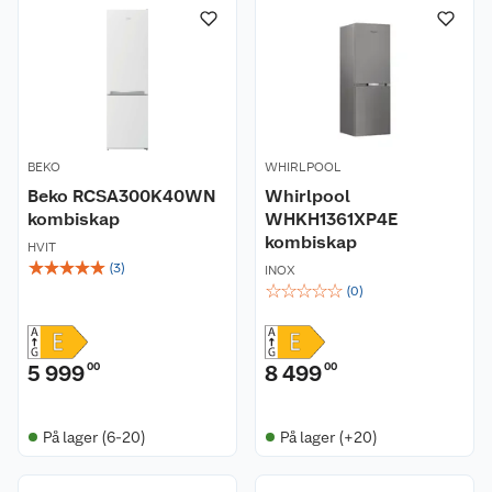
BEKO
WHIRLPOOL
Beko RCSA300K40WN
Whirlpool
kombiskap
WHKH1361XP4E
kombiskap
HVIT
☆
☆
☆
☆
☆
(
3
)
INOX
☆
☆
☆
☆
☆
(
0
)
5 999
00
8 499
00
På lager (6-20)
På lager (+20)