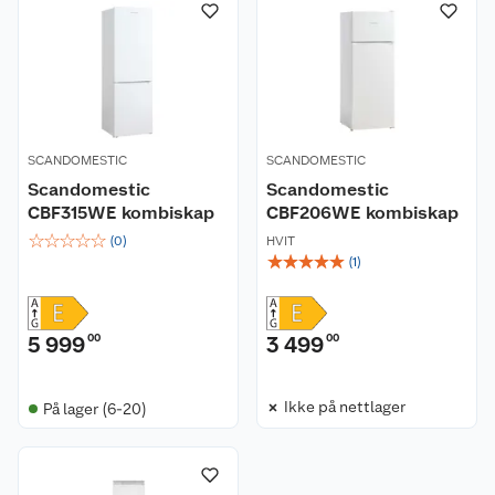
SCANDOMESTIC
SCANDOMESTIC
Scandomestic
Scandomestic
CBF315WE kombiskap
CBF206WE kombiskap
☆
☆
☆
☆
☆
(
0
)
HVIT
☆
☆
☆
☆
☆
(
1
)
5 999
00
3 499
00
Ikke på nettlager
På lager (6-20)
Kundeservice
Om oss
Kontakt oss