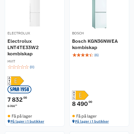
ELECTROLUX
BOSCH
Electrolux
Bosch KGN36NWEA
LNT4TE33W2
kombiskap
kombiskap
☆
☆
☆
☆
☆
(
6
)
HVIT
☆
☆
☆
☆
☆
(
0
)
SPAR 1958
7 832
00
8 490
00
00
9 790
Få på lager
Få på lager
På lager i 1 butikker
På lager i 1 butikker