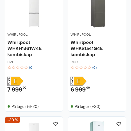
WHIRLPOOL
WHIRLPOOL
Whirlpool
Whirlpool
WHKH1361W4E
WHKS1341G4E
kombiskap
kombiskap
HVIT
INOX
☆
☆
☆
☆
☆
☆
☆
☆
☆
☆
(
0
)
(
0
)
7 999
00
6 999
00
På lager (6-20)
På lager (+20)
-20 %