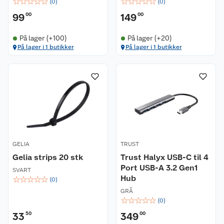
☆
☆
☆
☆
☆
☆
☆
☆
☆
☆
(
0
)
(
0
)
99
00
149
00
På lager (+100)
På lager (+20)
På lager i 1 butikker
På lager i 1 butikker
GELIA
TRUST
Gelia strips 20 stk
Trust Halyx USB-C til 4
Port USB-A 3.2 Gen1
SVART
Hub
☆
☆
☆
☆
☆
(
0
)
GRÅ
☆
☆
☆
☆
☆
(
0
)
33
50
349
00