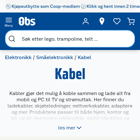
Kjøpeutbytte som Coop-medlem
Klikk og hent innen 2 time
Meny
Elektronikk
Småelektronikk
Kabel
Kabel
Kabler gjør det mulig å koble sammen og lade alt fra
mobil og PC til TV og strømuttak. Her finner du
ladekabler, skjøteledninger, nettverkskabler, adaptere
og mer. Produktene passer til både hjem, kontor og
bil, og gir deg bedre rekkevidde, stabil tilkobling og
enklere lading. Enten du trenger en enkel USB-C-
les mer
kabel, en forgrener til veggen eller en HDMI-kabel,
finner du det her. Et godt utvalg som dekker vanlige