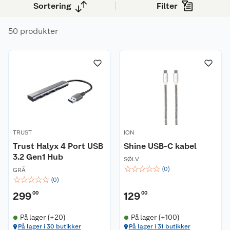
behov i hverdagen.
Sortering
Filter
50 produkter
TRUST
ION
Trust Halyx 4 Port USB
Shine USB-C kabel
3.2 Gen1 Hub
SØLV
☆
☆
☆
☆
☆
(
0
)
GRÅ
☆
☆
☆
☆
☆
(
0
)
299
00
129
00
På lager (+20)
På lager (+100)
På lager i 30 butikker
På lager i 31 butikker