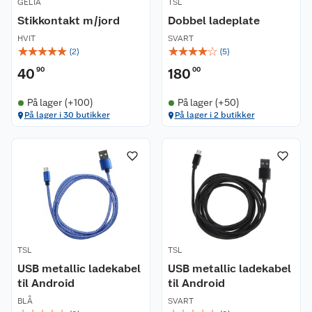
GELIA
TSL
Stikkontakt m/jord
Dobbel ladeplate
HVIT
SVART
☆
☆
☆
☆
☆
☆
☆
☆
☆
☆
(
2
)
(
5
)
40
90
180
00
På lager (+100)
På lager (+50)
På lager i 30 butikker
På lager i 2 butikker
TSL
TSL
USB metallic ladekabel
USB metallic ladekabel
til Android
til Android
BLÅ
SVART