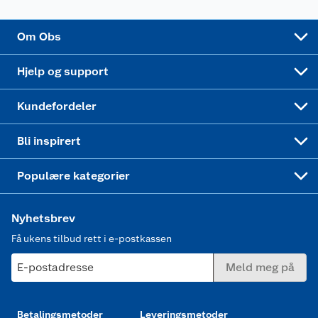
Sponsorvirksomhet
Cookies
Coop Mastercard
Velg riktig barnesykkel
LEGO
Om Obs
Leveringstid
Coop bedriftskort
Oppskrifter
Høytrykkspyler
Hjelp og support
Min kake
Ukas 4 middagstilbud
Klær
Kundefordeler
Mer inspirasjon
Symaskin
Bli inspirert
Joggesko dame
Populære kategorier
Nyhetsbrev
Få ukens tilbud rett i e-postkassen
E-postadresse
Meld meg på
Betalingsmetoder
Leveringsmetoder