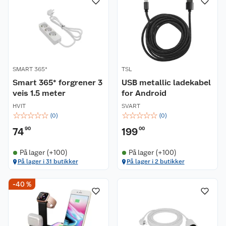
SMART 365*
TSL
Smart 365* forgrener 3
USB metallic ladekabel
veis 1.5 meter
for Android
HVIT
SVART
☆
☆
☆
☆
☆
☆
☆
☆
☆
☆
(
0
)
(
0
)
74
90
199
00
På lager (+100)
På lager (+100)
På lager i 31 butikker
På lager i 2 butikker
-40 %