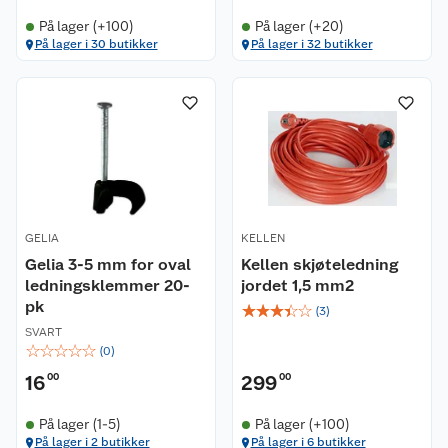
På lager (+100)
På lager (+20)
På lager i 30 butikker
På lager i 32 butikker
GELIA
KELLEN
Gelia 3-5 mm for oval
Kellen skjøteledning
ledningsklemmer 20-
jordet 1,5 mm2
pk
☆
☆
☆
☆
☆
(
3
)
SVART
☆
☆
☆
☆
☆
(
0
)
16
00
299
00
På lager (1-5)
På lager (+100)
På lager i 2 butikker
På lager i 6 butikker