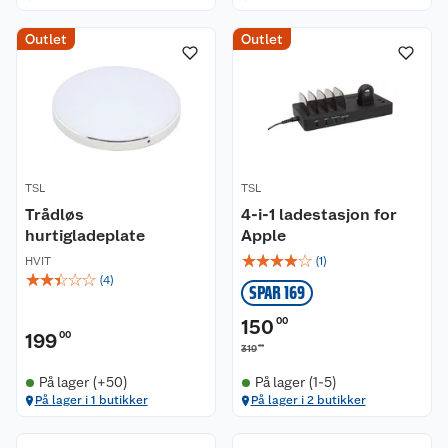
Outlet
Outlet
TSL
TSL
Trådløs
4-i-1 ladestasjon for
hurtigladeplate
Apple
☆
☆
☆
☆
☆
HVIT
(
1
)
☆
☆
☆
☆
☆
(
4
)
SPAR 169
150
00
199
00
00
319
På lager (+50)
På lager (1-5)
På lager i 1 butikker
På lager i 2 butikker
Kundeservice