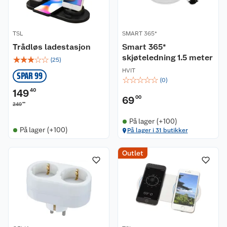
TSL
SMART 365*
Trådløs ladestasjon
Smart 365*
skjøteledning 1.5 meter
☆
☆
☆
☆
☆
(
25
)
HVIT
SPAR 99
☆
☆
☆
☆
☆
(
0
)
149
40
69
00
00
249
På lager (+100)
På lager (+100)
På lager i 31 butikker
Outlet