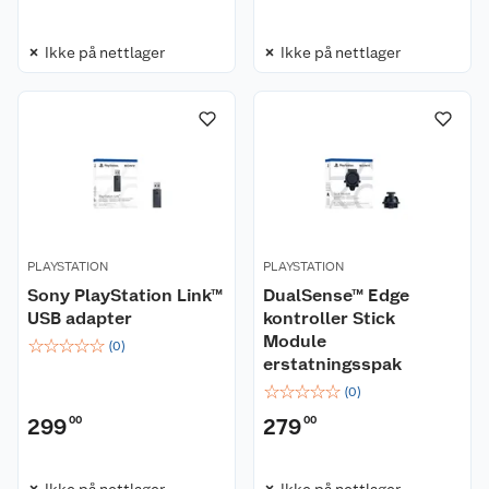
Ikke på nettlager
Ikke på nettlager
PLAYSTATION
PLAYSTATION
Sony PlayStation Link™
DualSense™ Edge
USB adapter
kontroller Stick
Module
☆
☆
☆
☆
☆
(
0
)
erstatningsspak
☆
☆
☆
☆
☆
(
0
)
299
00
279
00
Ikke på nettlager
Ikke på nettlager