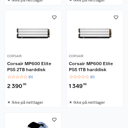
CORSAIR
CORSAIR
Corsair MP600 Elite
Corsair MP600 Elite
PS5 2TB harddisk
PS5 1TB harddisk
☆
☆
☆
☆
☆
☆
☆
☆
☆
☆
(
0
)
(
0
)
2 390
00
1 349
00
Kundeservice
Ikke på nettlager
Ikke på nettlager
Om oss
Kontakt oss
Nyheter
Angre- og returrett