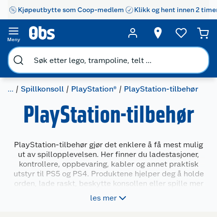
Kjøpeutbytte som Coop-medlem
Klikk og hent innen 2 time
Meny
...
Spillkonsoll
PlayStation®
PlayStation-tilbehør
PlayStation-tilbehør
PlayStation-tilbehør gjør det enklere å få mest mulig
ut av spillopplevelsen. Her finner du ladestasjoner,
kontrollere, oppbevaring, kabler og annet praktisk
utstyr til PS5 og PS4. Produktene hjelper deg å holde
orden, lade raskt, beskytte konsollen eller spille mer
komfortabelt. Enten du trenger en ekstra kontroller,
les mer
en bedre lagringsløsning eller ekstra utstyr til VR,
finner du tilbehøret som passer behovet ditt.