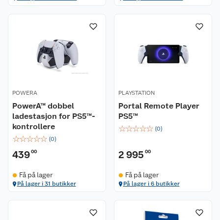
POWERA
PLAYSTATION
PowerA™ dobbel
Portal Remote Player
ladestasjon for PS5™-
PS5™
kontrollere
☆
☆
☆
☆
☆
(
0
)
☆
☆
☆
☆
☆
(
0
)
439
00
2 995
00
Få på lager
Få på lager
På lager i 31 butikker
På lager i 6 butikker