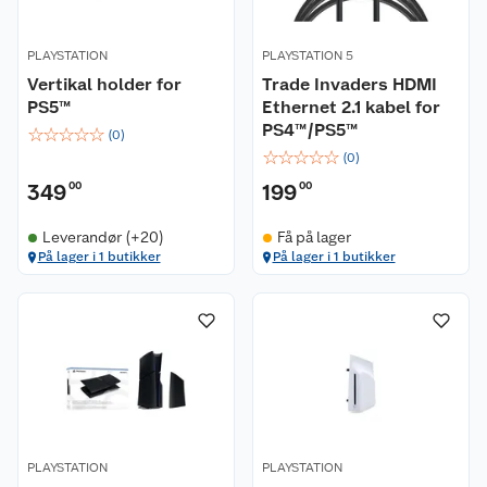
PLAYSTATION
PLAYSTATION 5
Vertikal holder for
Trade Invaders HDMI
PS5™
Ethernet 2.1 kabel for
PS4™/PS5™
☆
☆
☆
☆
☆
(
0
)
☆
☆
☆
☆
☆
(
0
)
349
00
199
00
Leverandør (+20)
Få på lager
På lager i 1 butikker
På lager i 1 butikker
PLAYSTATION
PLAYSTATION