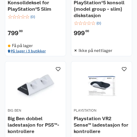
Konsolldeksel for
PlayStation®5 konsoll
PlayStation®5 Slim
(model group - slim)
diskstasjon
☆
☆
☆
☆
☆
(
0
)
☆
☆
☆
☆
☆
(
0
)
799
00
999
00
Få på lager
Ikke på nettlager
På lager i 3 butikker
BIG BEN
PLAYSTATION
Big Ben dobbel
Playstation VR2
ladestasjon for PS5™-
Sense™ ladestasjon for
kontrollere
kontrollere