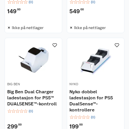
☆
☆
☆
☆
☆
☆
☆
☆
☆
☆
(
0
)
(
0
)
149
00
549
00
Ikke på nettlager
Ikke på nettlager
BIG BEN
NYKO
Big Ben Dual Charger
Nyko dobbel
ladestasjon for PS5™
ladestasjon for PS5
DUALSENSE™-kontroll
DualSense™-
kontrollere
☆
☆
☆
☆
☆
(
0
)
☆
☆
☆
☆
☆
(
0
)
299
00
199
00