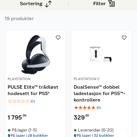
Sortering
Filter
19 produkter
PLAYSTATION
PLAYSTATION 5
PULSE Elite™ trådløst
DualSense™ dobbel
hodesett for PS5®
ladestasjon for PS5™-
kontrollere
☆
☆
☆
☆
☆
(
0
)
☆
☆
☆
☆
☆
(
6
)
1 795
00
329
00
På lager (1-5)
Leverandør (6-20)
På lager i 28 butikker
På lager i 32 butikker