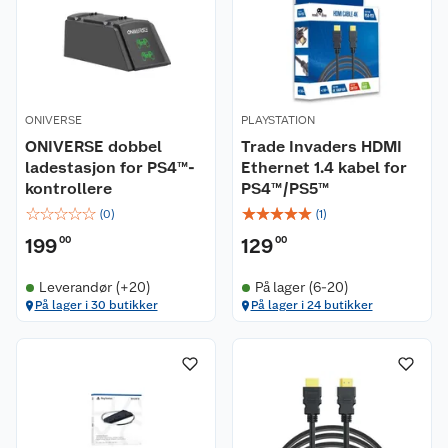
ONIVERSE
PLAYSTATION
ONIVERSE dobbel
Trade Invaders HDMI
ladestasjon for PS4™-
Ethernet 1.4 kabel for
kontrollere
PS4™/PS5™
☆
☆
☆
☆
☆
☆
☆
☆
☆
☆
(
0
)
(
1
)
199
00
129
00
Leverandør (+20)
På lager (6-20)
På lager i 30 butikker
På lager i 24 butikker