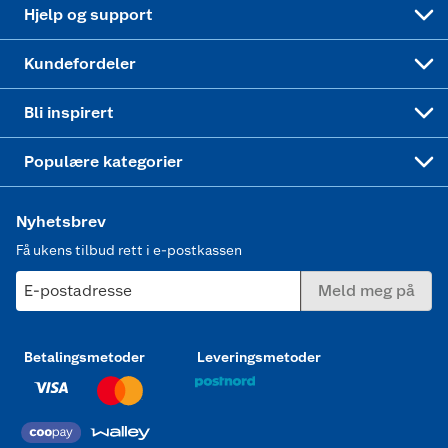
Coop bedriftskort
Oppskrifter
Høytrykkspyler
Hjelp og support
Min kake
Ukas 4 middagstilbud
Klær
Kundefordeler
Mer inspirasjon
Symaskin
Bli inspirert
Joggesko dame
Populære kategorier
Nyhetsbrev
Få ukens tilbud rett i e-postkassen
E-postadresse
Meld meg på
Betalingsmetoder
Leveringsmetoder