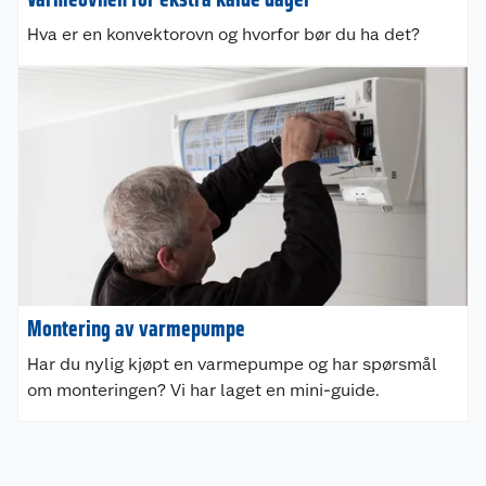
Kontakt oss
Hva er en konvektorovn og hvorfor bør du ha det?
Nyheter
Angre- og returrett
Våre butikker
Reklamasjon og garanti
Våre merkevarer
Ofte stilte spørsmål
Coop kjeder
Betalingsalternativer
Ledige stillinger
Leveringsalternativer
Åpent kjøp
Bærekraft
Pakkesporing
Coop medlem
Montering av varmepumpe
Har du nylig kjøpt en varmepumpe og har spørsmål
Sikkerhetsdatablad
Sikkerhetsdatablad
Retur av el-avfall
Trampoline
om monteringen? Vi har laget en mini-guide.
Samvirkelag
Kjøpsvilkår
Klikk og hent
Festdrakter til hele familien
Hagemøbler og utemøbler
Virksomheten
Personvern
Matvaregaranti
Alt til grillsesongen
Sykler og sykkelutstyr