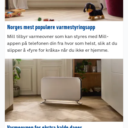
Norges mest populære varmestyringsapp
Mill tilbyr varmeovner som kan styres med Mill-
appen på telefonen din fra hvor som helst, slik at du
slipper å «fyre for kråka» når du ikke er hjemme.
Kundeservice
Varmeovnen for ekstra kalde dager
Om oss