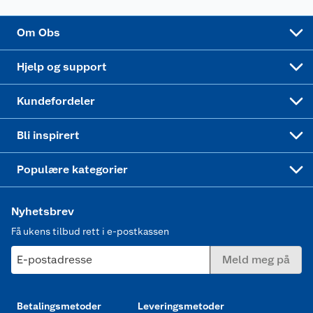
Sponsorvirksomhet
Cookies
Coop Mastercard
Velg riktig barnesykkel
LEGO
Om Obs
Leveringstid
Coop bedriftskort
Oppskrifter
Høytrykkspyler
Hjelp og support
Min kake
Ukas 4 middagstilbud
Klær
Kundefordeler
Mer inspirasjon
Symaskin
Bli inspirert
Joggesko dame
Populære kategorier
Nyhetsbrev
Få ukens tilbud rett i e-postkassen
E-postadresse
Meld meg på
Betalingsmetoder
Leveringsmetoder