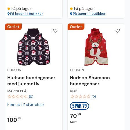
Få på lager
Få på lager
På lager i 1 butikker
På lager i 1 butikker
Kundeservice
Outlet
Outlet
Om oss
Kontakt oss
Nyheter
Angre- og returrett
Våre butikker
Reklamasjon og garanti
HUDSON
HUDSON
Våre merkevarer
Ofte stilte spørsmål
Hudson hundegenser
Hudson Snømann
med julemotiv
hundegenser
Coop kjeder
Betalingsalternativer
MARINEBLÅ
RØD
☆
☆
☆
☆
☆
☆
☆
☆
☆
☆
(
0
)
(
0
)
Ledige stillinger
Leveringsalternativer
Åpent kjøp
Finnes i 2 størrelser
SPAR 79
Bærekraft
Pakkesporing
Coop medlem
70
00
100
00
00
149
Sikkerhetsdatablad
Sikkerhetsdatablad
Retur av el-avfall
Trampoline