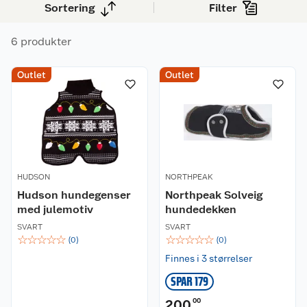
Sortering
Filter
6 produkter
Outlet
Outlet
HUDSON
NORTHPEAK
Hudson hundegenser
Northpeak Solveig
med julemotiv
hundedekken
SVART
SVART
☆
☆
☆
☆
☆
☆
☆
☆
☆
☆
(
0
)
(
0
)
Finnes i 3 størrelser
SPAR 179
200
00