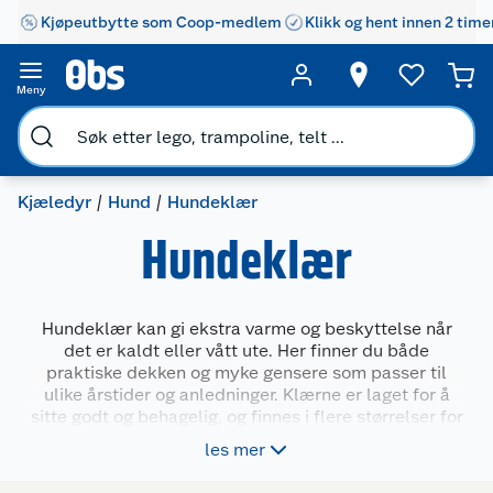
Kjøpeutbytte som Coop-medlem
Klikk og hent innen 2 time
Meny
Kjæledyr
Hund
Hundeklær
Hundeklær
Hundeklær kan gi ekstra varme og beskyttelse når
det er kaldt eller vått ute. Her finner du både
praktiske dekken og myke gensere som passer til
ulike årstider og anledninger. Klærne er laget for å
sitte godt og behagelig, og finnes i flere størrelser for
små og store hunder. Velg blant modeller til
les mer
hverdagsbruk eller med morsomme motiv til høytider.