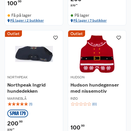
100
00
00
379
Få på lager
På lager
På lager i 2 butikker
På lager i 7 butikker
Outlet
Outlet
NORTHPEAK
HUDSON
Northpeak Ingrid
Hudson hundegenser
hundedekken
med nissemotiv
MARINEBLÅ
RØD
☆
☆
☆
☆
☆
☆
☆
☆
☆
☆
(
1
)
(
0
)
SPAR 179
200
00
100
00
00
379