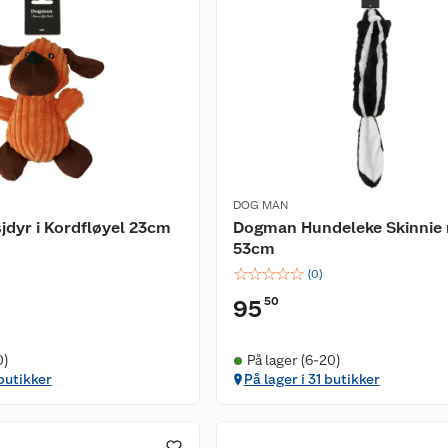
DOG MAN
dyr i Kordfløyel 23cm
Dogman Hundeleke Skinnie
53cm
☆
☆
☆
☆
☆
(
0
)
50
95
0)
På lager (6-20)
 butikker
På lager i 31 butikker