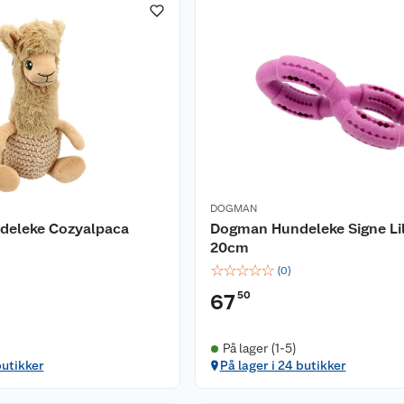
DOGMAN
eleke Cozyalpaca
Dogman Hundeleke Signe Li
20cm
☆
☆
☆
☆
☆
(
0
)
50
67
På lager (1-5)
butikker
På lager i 24 butikker