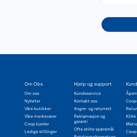
Om Obs
Hjelp og support
Kund
Om oss
Kundeservice
Åpent
Nyheter
Kontakt oss
Coop
Våre butikker
Angre- og returrett
Retur 
Våre merkevarer
Reklamasjon og
Klikk
garanti
Coop kjeder
Matva
Ofte stilte spørsmål
Ledige stillinger
Coop
Betalingsalternativer