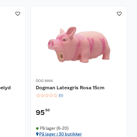
DOG MAN
elyd
Dogman Latexgris Rosa 15cm
☆
☆
☆
☆
☆
(
0
)
50
95
På lager (6-20)
På lager i 30 butikker