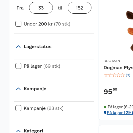
Fra
til
Under 200 kr
(70 stk)
Lagerstatus
DOG MAN
På lager
(69 stk)
Dogman Plysj
☆
☆
☆
☆
☆
(
0
)
Kampanje
50
95
På lager (6-2
Kampanje
(28 stk)
På lager i 29
Kategori