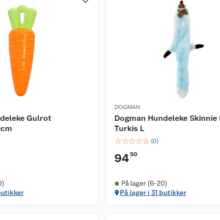
DOGMAN
eleke Gulrot
Dogman Hundeleke Skinnie
20cm
Turkis L
☆
☆
☆
☆
☆
(
0
)
50
94
0)
På lager (6-20)
butikker
På lager i 31 butikker