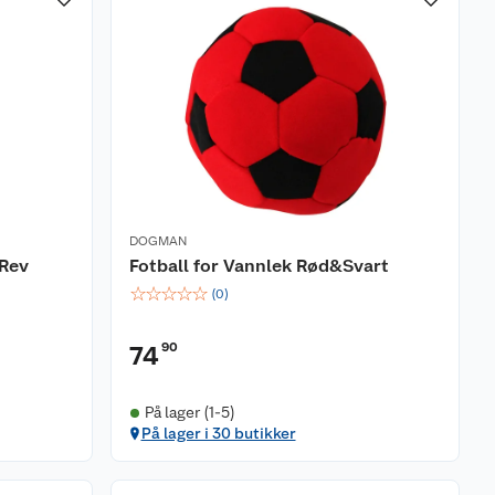
DOGMAN
 Rev
Fotball for Vannlek Rød&Svart
☆
☆
☆
☆
☆
(
0
)
90
74
På lager (1-5)
På lager i 30 butikker