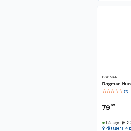
DOGMAN
Dogman Hund
☆
☆
☆
☆
☆
(
0
)
50
79
På lager (6-2
På lager i 14 