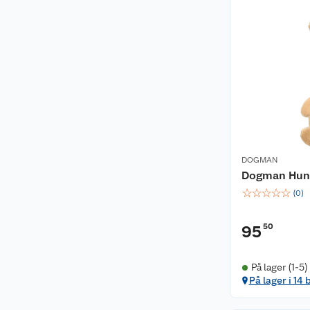
DOGMAN
Dogman Hund
☆
☆
☆
☆
☆
(
0
)
50
95
På lager (1-5)
På lager i 14 