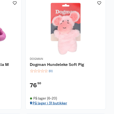
DOGMAN
lla M
Dogman Hundeleke Soft Pig
☆
☆
☆
☆
☆
(
0
)
50
76
På lager (6-20)
På lager i 31 butikker