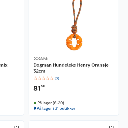
DOGMAN
 mix
Dogman Hundeleke Henry Oransje
32cm
☆
☆
☆
☆
☆
(
0
)
50
81
På lager (6-20)
På lager i 31 butikker