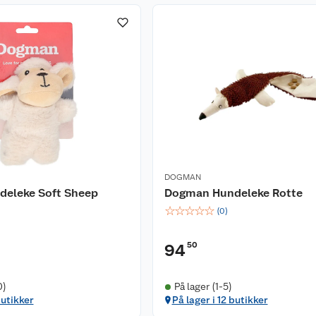
DOGMAN
eleke Soft Sheep
Dogman Hundeleke Rotte
☆
☆
☆
☆
☆
(
0
)
50
94
0)
På lager (1-5)
butikker
På lager i 12 butikker