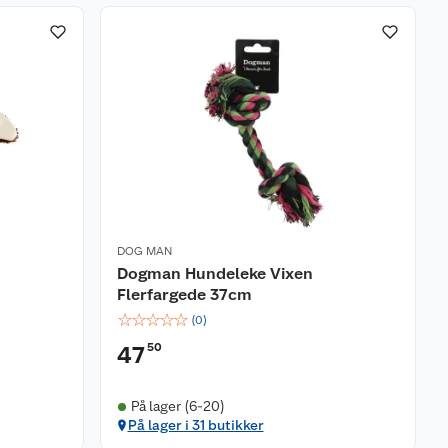
DOG MAN
Dogman Hundeleke Vixen
Flerfargede 37cm
☆
☆
☆
☆
☆
(
0
)
50
47
På lager (6-20)
På lager i 31 butikker