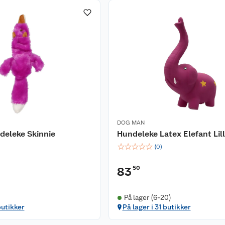
DOG MAN
eleke Skinnie
Hundeleke Latex Elefant Lil
☆
☆
☆
☆
☆
(
0
)
50
83
På lager (6-20)
butikker
På lager i 31 butikker