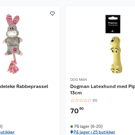
DOG MAN
eleke Rabbeprassel
Dogman Latexhund med Pip
13cm
☆
☆
☆
☆
☆
(
0
)
90
70
0)
På lager (6-20)
butikker
På lager i 25 butikker