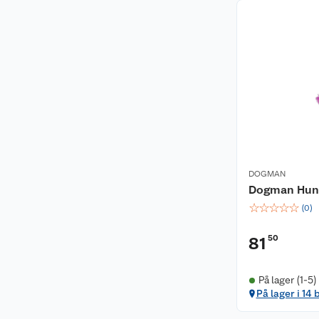
DOGMAN
Dogman Hund
☆
☆
☆
☆
☆
(
0
)
50
81
På lager (1-5)
På lager i 14 