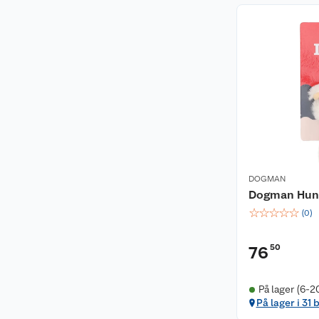
DOGMAN
Dogman Hund
☆
☆
☆
☆
☆
(
0
)
50
76
På lager (6-2
På lager i 31 