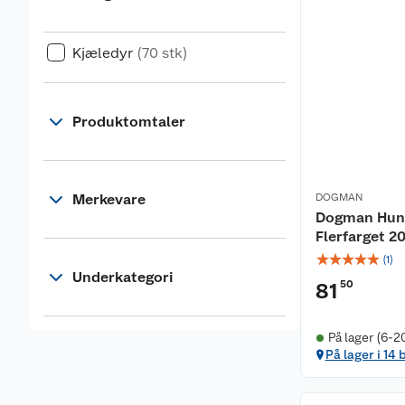
Kjæledyr
(70 stk)
Produktomtaler
Merkevare
DOGMAN
Dogman Hund
Flerfarget 
☆
☆
☆
☆
☆
(
1
)
Underkategori
50
81
På lager (6-2
På lager i 14 