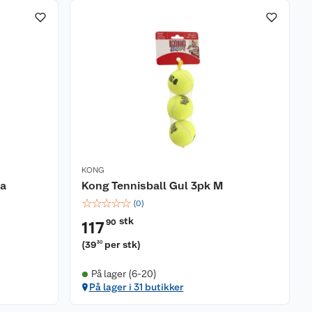
KONG
la
Kong Tennisball Gul 3pk M
☆
☆
☆
☆
☆
(
0
)
stk
90
117
(
39
per stk
)
30
På lager (6-20)
På lager i 31 butikker