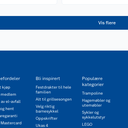
Vis flere
efordeler
Bli inspirert
Populære
kategorier
 kjøp
Festdrakter til hele
familien
Trampoline
 medlem
Alt til grillsesongen
Hagemøbler og
av el-avfall
utemøbler
Velg riktig
 og hent
barnesykkel
Sykler og
regaranti
sykkelutstyr
Oppskrifter
 Mastercard
LEGO
Ukas 4