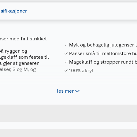
sifikasjoner
ser med fint strikket
Myk og behagelig julegenser t
på ryggen og
Passer små til mellomstore h
geklaff som festes til
Mageklaff og stropper rundt
 gjør at genseren
elser, S og M, og
100% akryl
les mer
Forpakningsmål
7322414843190
Bruttovekt
6812080
Høyde
S
Lengde
u kjøper produktet får du invitasjon til å gi en omtale.
RØD
Bredde