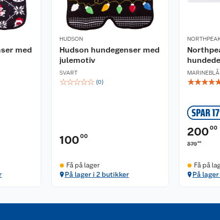
HUDSON
NORTHPEA
nser med
Hudson hundegenser med
Northpea
julemotiv
hundede
SVART
MARINEBLÅ
☆
☆
☆
☆
☆
☆
☆
☆
☆
(
0
)
SPAR 1
00
200
00
100
00
379
Få på lager
Få på la
r
På lager i 2 butikker
På lager 