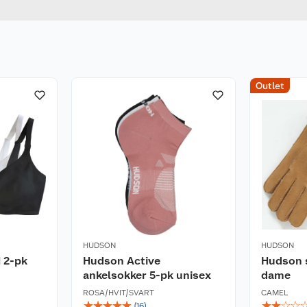
Outlet
HUDSON
HUDSON
 2-pk
Hudson Active
Hudson 
ankelsokker 5-pk unisex
dame
ROSA/HVIT/SVART
CAMEL
☆
☆
☆
☆
☆
☆
☆
☆
☆
(
16
)