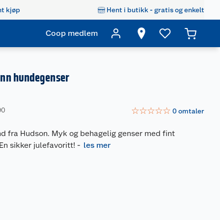
t kjøp
Hent i butikk - gratis og enkelt
Coop medlem
nn hundegenser
☆
☆
☆
☆
☆
90
0
omtaler
und fra Hudson. Myk og behagelig genser med fint
En sikker julefavoritt!
-
les mer