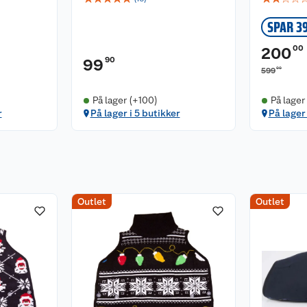
SPAR 3
00
200
90
99
00
599
På lager (+100)
På lager
r
På lager i 5 butikker
På lager 
Outlet
Outlet