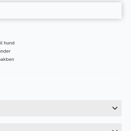
il hund
under
 bakben
0.35 kg
2 cm
38 cm
30 cm