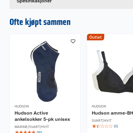
Spesifikasjoner
Ofte kjøpt sammen
Outlet
HUDSON
HUDSON
Hudson Active
Hudson amme-BH
ankelsokker 5-pk unisex
SVART/HVIT
☆
☆
☆
☆
☆
(
5
)
MARINE/SVART/HVIT
☆
☆
☆
☆
☆
(
16
)