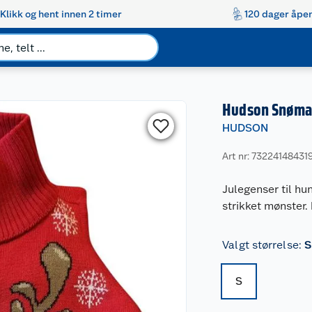
Klikk og hent innen 2 timer
120 dager åpen
Hudson Snøma
HUDSON
Art nr: 73224148431
Julegenser til h
strikket mønster. 
Valgt størrelse
:
S
S