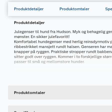
Produktdetaljer
Produktomtaler
Spe
Produktdetaljer
Julegenser til hund fra Hudson. Myk og behagelig gen
mønster. En sikker julefavoritt!
Komfortabel hundegenser med herlig reinsdyrmotiv 
ribbestrikket mansjett rundt halsen. Genseren har ma
knapper på ryggen. Praktiske stropper rundt bakbena
sitter godt over ryggen. Kommer i to forskjellige størr
passer til små og mellomstore hunder.
Materiale:
Generelt
100% akryl.
Artikkelnummer
Størrelsesoversikt:
Leverandørens artikkelnummer
Produktomtaler
S: Totallengde 28 cm (25 cm over ryggen)
M: Totallengde 39 cm (30 cm over ryggen)
Størrelse
Dette produktet har ikke fått noen omtale ennå. Hvis d
Farge