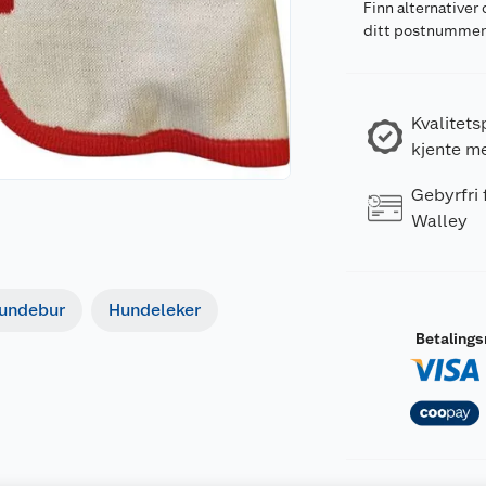
Finn alternativer 
ditt postnumme
Kvalitets
kjente m
Gebyrfri
Walley
undebur
Hundeleker
Betaling