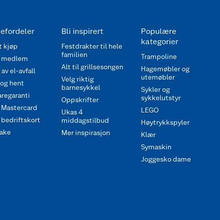
efordeler
Bli inspirert
Populære
kategorier
 kjøp
Festdrakter til hele
familien
Trampoline
 medlem
Alt til grillsesongen
Hagemøbler og
av el-avfall
utemøbler
Velg riktig
 og hent
barnesykkel
Sykler og
regaranti
sykkelutstyr
Oppskrifter
 Mastercard
LEGO
Ukas 4
bedriftskort
middagstilbud
Høytrykkspyler
ake
Mer inspirasjon
Klær
Symaskin
Joggesko dame