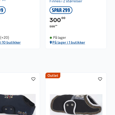
Finnes i 2 størrelser
99
SPAR 299
00
300
00
599
 (+20)
På lager
i 10 butikker
På lager i 1 butikker
Outlet