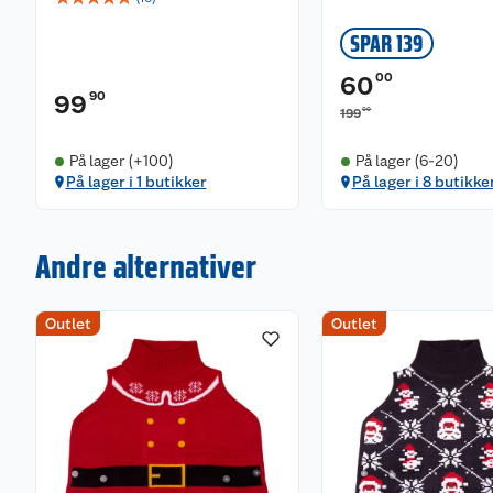
SPAR 139
00
60
90
99
00
199
På lager (+100)
På lager (6-20)
På lager i 1 butikker
På lager i 8 butikke
Andre alternativer
Outlet
Outlet