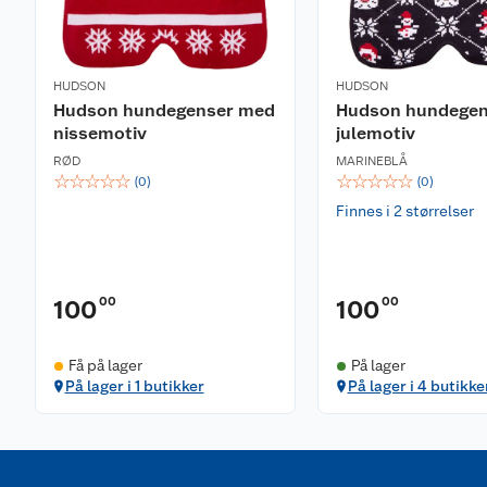
HUDSON
HUDSON
Hudson hundegenser med
Hudson hundege
nissemotiv
julemotiv
RØD
MARINEBLÅ
☆
☆
☆
☆
☆
☆
☆
☆
☆
☆
(
0
)
(
0
)
Finnes i 2 størrelser
00
00
100
100
Få på lager
På lager
På lager i 1 butikker
På lager i 4 butikke