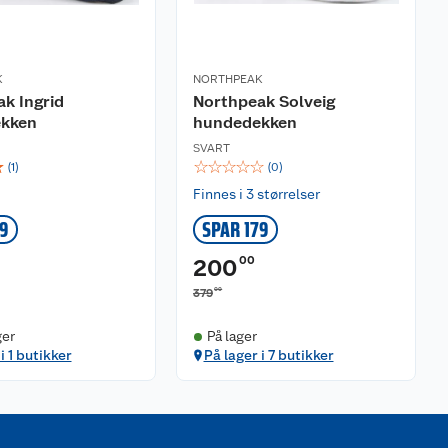
K
NORTHPEAK
k Ingrid
Northpeak Solveig
kken
hundedekken
SVART
☆
☆
☆
☆
☆
☆
(
1
)
(
0
)
Finnes i 3 størrelser
79
SPAR 179
00
200
00
379
ger
På lager
i 1 butikker
På lager i 7 butikker