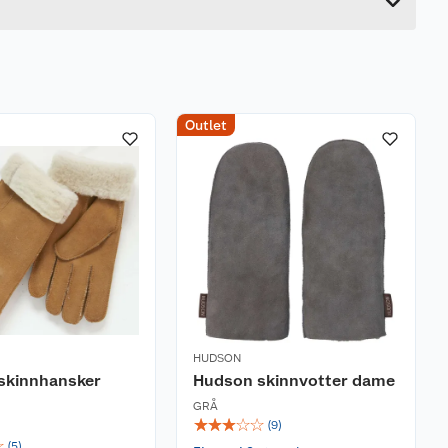
Outlet
HUDSON
skinnhansker
Hudson skinnvotter dame
GRÅ
☆
☆
☆
☆
☆
(
9
)
☆
(
5
)