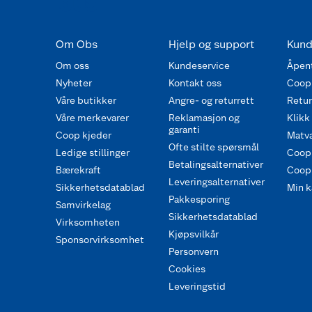
Om Obs
Hjelp og support
Kund
Om oss
Kundeservice
Åpent
Nyheter
Kontakt oss
Coop
Våre butikker
Angre- og returrett
Retur 
Våre merkevarer
Reklamasjon og
Klikk
garanti
Coop kjeder
Matva
Ofte stilte spørsmål
Ledige stillinger
Coop
Betalingsalternativer
Bærekraft
Coop 
Leveringsalternativer
Sikkerhetsdatablad
Min k
Pakkesporing
Samvirkelag
Sikkerhetsdatablad
Virksomheten
Kjøpsvilkår
Sponsorvirksomhet
Personvern
Cookies
Leveringstid