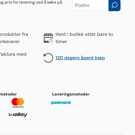
og pris for levering ved å søke på
r
produkter fra
Hent i butikk etter bare to
erkevarer
timer
 faktura med
120 dagers åpent kjøp
smetoder
Leveringsmetoder