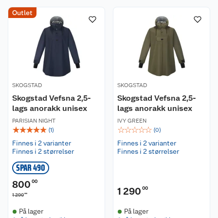
Outlet
SKOGSTAD
SKOGSTAD
Skogstad Vefsna 2,5-
Skogstad Vefsna 2,5-
lags anorakk unisex
lags anorakk unisex
PARISIAN NIGHT
IVY GREEN
☆
☆
☆
☆
☆
☆
☆
☆
☆
☆
(
1
)
(
0
)
Finnes i 2 varianter
Finnes i 2 varianter
Finnes i 2 størrelser
Finnes i 2 størrelser
SPAR 490
800
00
1 290
00
00
1 290
På lager
På lager