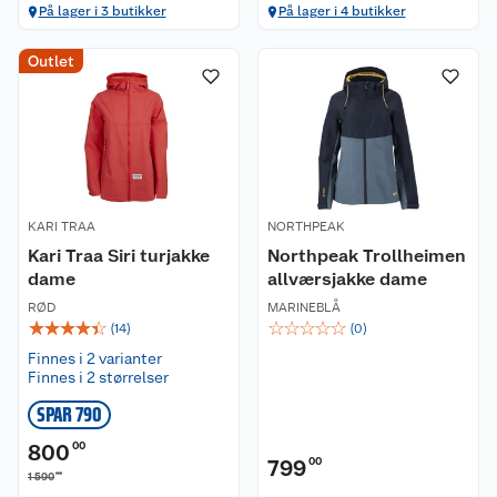
På lager i 3 butikker
På lager i 4 butikker
Outlet
KARI TRAA
NORTHPEAK
Kari Traa Siri turjakke
Northpeak Trollheimen
dame
allværsjakke dame
RØD
MARINEBLÅ
☆
☆
☆
☆
☆
☆
☆
☆
☆
☆
(
14
)
(
0
)
Finnes i 2 varianter
Finnes i 2 størrelser
SPAR 790
800
00
799
00
00
1 590