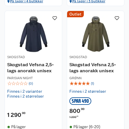
På lager i 4 butikker
På lager i 3 butikker
Outlet
SKOGSTAD
SKOGSTAD
Skogstad Vefsna 2,5-
Skogstad Vefsna 2,5-
lags anorakk unisex
lags anorakk unisex
PARISIAN NIGHT
GRØNN
☆
☆
☆
☆
☆
☆
☆
☆
☆
☆
(
0
)
(
1
)
Finnes i 2 varianter
Finnes i 2 størrelser
Finnes i 2 størrelser
SPAR 490
800
00
1 290
00
00
1 290
På lager
På lager (6-20)