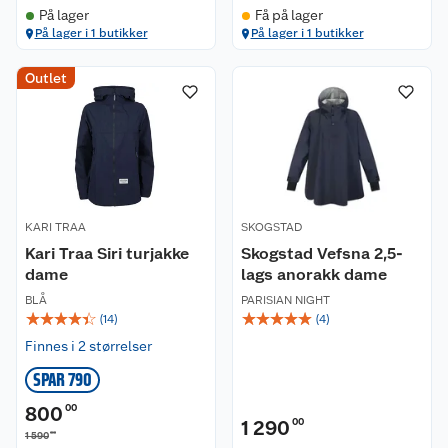
På lager
Få på lager
På lager i 1 butikker
På lager i 1 butikker
Kundeservice
Outlet
Om oss
Kontakt oss
Nyheter
Angre- og returrett
Våre butikker
Reklamasjon og garanti
KARI TRAA
SKOGSTAD
Kari Traa Siri turjakke
Skogstad Vefsna 2,5-
Våre merkevarer
Ofte stilte spørsmål
dame
lags anorakk dame
BLÅ
PARISIAN NIGHT
Coop kjeder
Betalingsalternativer
☆
☆
☆
☆
☆
☆
☆
☆
☆
☆
(
14
)
(
4
)
Finnes i 2 størrelser
Ledige stillinger
Leveringsalternativer
Åpent kjøp
SPAR 790
Bærekraft
Pakkesporing
Coop medlem
800
00
1 290
00
00
1 590