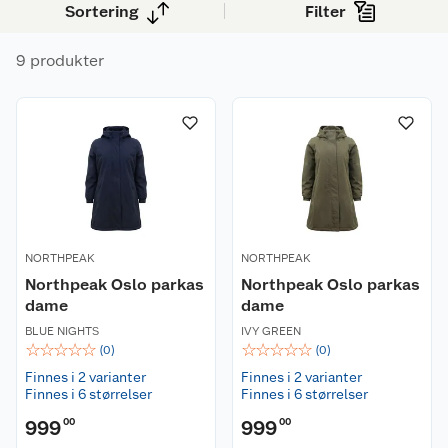
Sortering
Filter
praktiske lommer. Jakken passer til
hverdagsbruk og gir god komfort gjennom hele
9 produkter
vintersesongen.
NORTHPEAK
NORTHPEAK
Northpeak Oslo parkas
Northpeak Oslo parkas
dame
dame
BLUE NIGHTS
IVY GREEN
☆
☆
☆
☆
☆
☆
☆
☆
☆
☆
(
0
)
(
0
)
Finnes i 2 varianter
Finnes i 2 varianter
Finnes i 6 størrelser
Finnes i 6 størrelser
999
00
999
00