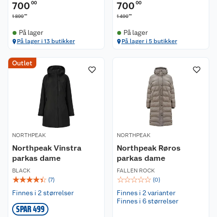
700
00
700
00
00
00
1 899
1 490
På lager
På lager
På lager i 13 butikker
På lager i 5 butikker
Outlet
NORTHPEAK
NORTHPEAK
Northpeak Vinstra
Northpeak Røros
parkas dame
parkas dame
BLACK
FALLEN ROCK
☆
☆
☆
☆
☆
☆
☆
☆
☆
☆
(
7
)
(
0
)
Finnes i 2 størrelser
Finnes i 2 varianter
Finnes i 6 størrelser
SPAR 499