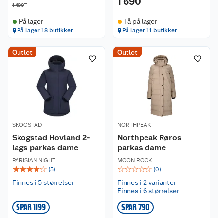
1 690
00
1 490
På lager
Få på lager
På lager i 8 butikker
På lager i 1 butikker
Outlet
Outlet
SKOGSTAD
NORTHPEAK
Skogstad Hovland 2-
Northpeak Røros
lags parkas dame
parkas dame
PARISIAN NIGHT
MOON ROCK
☆
☆
☆
☆
☆
☆
☆
☆
☆
☆
(
5
)
(
0
)
Finnes i 5 størrelser
Finnes i 2 varianter
Finnes i 6 størrelser
SPAR 1199
SPAR 790