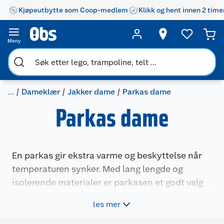
Kjøpeutbytte som Coop-medlem
Klikk og hent innen 2 time
Meny
...
Dameklær
Jakker dame
Parkas dame
Parkas dame
En parkas gir ekstra varme og beskyttelse når
temperaturen synker. Med lang lengde og
isolerende materialer er parkasen et godt valg
for kalde dager, enten du går tur, venter på
les mer
bussen eller bare vil holde deg varm ute. Her
finner du modeller med fôr, justerbar hette og