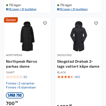
På lager
På lager
På lager i 31 butikker
På lager i 31 butikker
Outlet
NORTHPEAK
SKOGSTAD
Northpeak Røros
Skogstad Drøbak 2-
parkas dame
lags vattert kåpe dame
SVART
BLACK
☆
☆
☆
☆
☆
☆
☆
☆
☆
☆
(
0
)
(
40
)
Finnes i 2 varianter
Finnes i 6 størrelser
SPAR 790
700
00
00