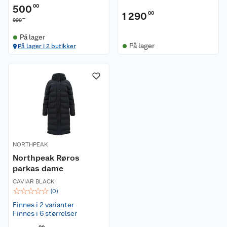
500
00
1 290
00
00
999
På lager
På lager
På lager i 2 butikker
Kundeservice
Om oss
Kontakt oss
Nyheter
Angre- og returrett
Våre butikker
Reklamasjon og garanti
Våre merkevarer
NORTHPEAK
Ofte stilte spørsmål
Northpeak Røros
parkas dame
Coop kjeder
Betalingsalternativer
CAVIAR BLACK
☆
☆
☆
☆
☆
(
0
)
Ledige stillinger
Leveringsalternativer
Åpent kjøp
Finnes i 2 varianter
Finnes i 6 størrelser
Bærekraft
Pakkesporing
Coop medlem