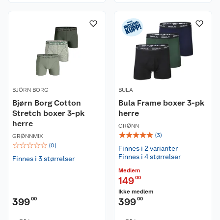
BJÖRN BORG
BULA
Bjørn Borg Cotton
Bula Frame boxer 3-pk
Stretch boxer 3-pk
herre
herre
GRØNN
☆
☆
☆
☆
☆
(
3
)
GRØNNMIX
☆
☆
☆
☆
☆
(
0
)
Finnes i 2 varianter
Finnes i 4 størrelser
Finnes i 3 størrelser
Medlem
149
00
Ikke medlem
399
00
399
00