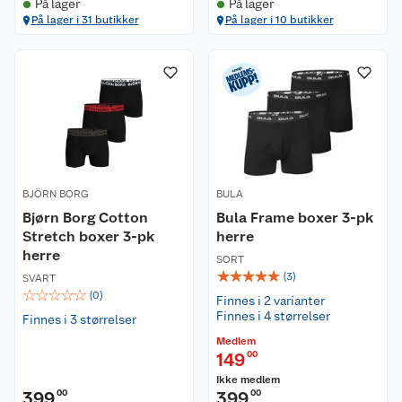
På lager
På lager
På lager i 31 butikker
På lager i 10 butikker
BJÖRN BORG
BULA
Bjørn Borg Cotton
Bula Frame boxer 3-pk
Stretch boxer 3-pk
herre
herre
SORT
☆
☆
☆
☆
☆
(
3
)
SVART
☆
☆
☆
☆
☆
(
0
)
Finnes i 2 varianter
Finnes i 4 størrelser
Finnes i 3 størrelser
Medlem
149
00
Ikke medlem
399
00
399
00