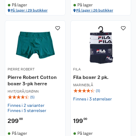
På lager
På lager
På lager i 29 butikker
På lager i 26 butikker
PIERRE ROBERT
FILA
Pierre Robert Cotton
Fila boxer 2 pk.
boxer 3-pk herre
MARINEBLÅ
☆
☆
☆
☆
☆
(
3
)
HVIT/GRÅ/GRØNN
☆
☆
☆
☆
☆
(
5
)
Finnes i 3 størrelser
Finnes i 2 varianter
Finnes i 5 størrelser
299
00
199
00
På lager
På lager