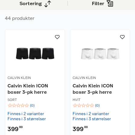
Sortering
Filter
44 produkter
CALVIN KLEIN
CALVIN KLEIN
Calvin Klein ICON
Calvin Klein ICON
boxer 3-pk herre
boxer 3-pk herre
SORT
HVIT
☆
☆
☆
☆
☆
☆
☆
☆
☆
☆
(
0
)
(
0
)
Finnes i 2 varianter
Finnes i 2 varianter
Finnes i 3 størrelser
Finnes i 3 størrelser
399
00
399
00