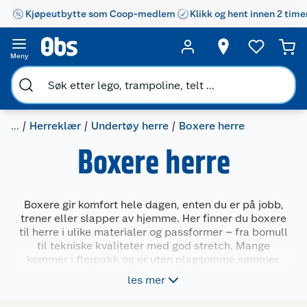
Kjøpeutbytte som Coop-medlem
Klikk og hent innen 2 time
Meny
...
Herreklær
Undertøy herre
Boxere herre
Boxere herre
Boxere gir komfort hele dagen, enten du er på jobb,
trener eller slapper av hjemme. Her finner du boxere
til herre i ulike materialer og passformer – fra bomull
til tekniske kvaliteter med god stretch. Mange
kommer i flerpakk og er uten plagsomme sømmer.
Modellene passer både til daglig bruk og aktivitet, og
les mer
gir støtte og bevegelsesfrihet. Velg mellom klassiske
farger, mønster eller nøytrale toner.