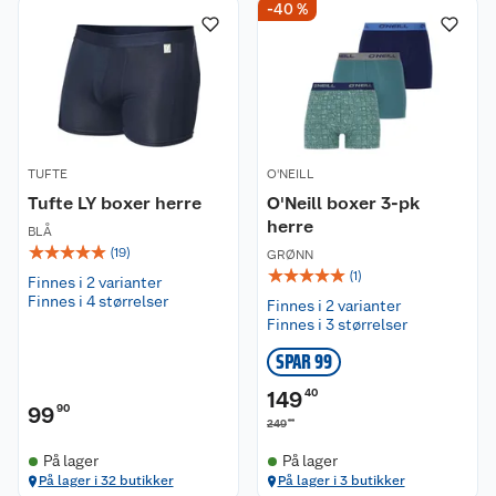
-40 %
Kundeservice
Om oss
Kontakt oss
Nyheter
TUFTE
Angre- og returrett
O'NEILL
Tufte LY boxer herre
O'Neill boxer 3-pk
herre
Våre butikker
Reklamasjon og garanti
BLÅ
☆
☆
☆
☆
☆
(
19
)
GRØNN
☆
☆
☆
☆
☆
(
1
)
Våre merkevarer
Ofte stilte spørsmål
Finnes i 2 varianter
Finnes i 4 størrelser
Finnes i 2 varianter
Finnes i 3 størrelser
Coop kjeder
Betalingsalternativer
SPAR 99
Ledige stillinger
Leveringsalternativer
Åpent kjøp
149
40
99
90
00
249
Bærekraft
Pakkesporing
Coop medlem
På lager
På lager
På lager i 32 butikker
På lager i 3 butikker
Sikkerhetsdatablad
Sikkerhetsdatablad
Retur av el-avfall