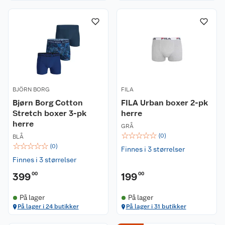
BJÖRN BORG
FILA
Bjørn Borg Cotton
FILA Urban boxer 2-pk
Stretch boxer 3-pk
herre
herre
GRÅ
☆
☆
☆
☆
☆
(
0
)
BLÅ
☆
☆
☆
☆
☆
(
0
)
Finnes i 3 størrelser
Finnes i 3 størrelser
399
00
199
00
På lager
På lager
På lager i 24 butikker
På lager i 31 butikker