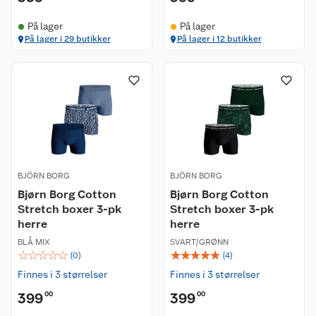
På lager
På lager
På lager i 29 butikker
På lager i 12 butikker
BJÖRN BORG
BJÖRN BORG
Bjørn Borg Cotton
Bjørn Borg Cotton
Stretch boxer 3-pk
Stretch boxer 3-pk
herre
herre
BLÅ MIX
SVART/GRØNN
☆
☆
☆
☆
☆
☆
☆
☆
☆
☆
(
0
)
(
4
)
Finnes i 3 størrelser
Finnes i 3 størrelser
399
00
399
00