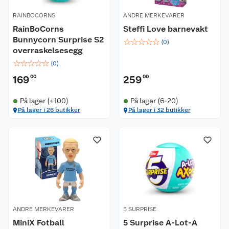
RAINBOCORNS
ANDRE MERKEVARER
RainBoCorns
Steffi Love barnevakt
Bunnycorn Surprise S2
☆
☆
☆
☆
☆
(
0
)
overraskelsesegg
☆
☆
☆
☆
☆
(
0
)
169
00
259
00
På lager (+100)
På lager (6-20)
På lager i 26 butikker
På lager i 32 butikker
ANDRE MERKEVARER
5 SURPRISE
MiniX Fotball
5 Surprise A-Lot-A