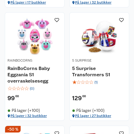
På lager i 17 butikker
På lager i 32 butikker
RAINBOCORNS
5 SURPRISE
RainBoCorns Baby
5 Surprise
Eggzania S1
Transformers S1
overraskelsesegg
☆
☆
☆
☆
☆
(
1
)
☆
☆
☆
☆
☆
(
0
)
99
00
129
00
På lager (+100)
På lager (+100)
På lager i 32 butikker
På lager i 27 butikker
-50 %