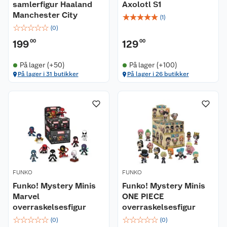
samlerfigur Haaland
Axolotl S1
Manchester City
☆
☆
☆
☆
☆
(
1
)
☆
☆
☆
☆
☆
(
0
)
199
00
129
00
På lager (+50)
På lager (+100)
På lager i 31 butikker
På lager i 26 butikker
FUNKO
FUNKO
Funko! Mystery Minis
Funko! Mystery Minis
Marvel
ONE PIECE
overraskelsesfigur
overraskelsesfigur
☆
☆
☆
☆
☆
☆
☆
☆
☆
☆
(
0
)
(
0
)