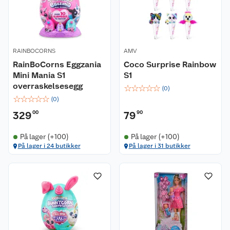
RAINBOCORNS
AMV
RainBoCorns Eggzania
Coco Surprise Rainbow
Mini Mania S1
S1
overraskelsesegg
☆
☆
☆
☆
☆
(
0
)
☆
☆
☆
☆
☆
(
0
)
329
00
79
90
På lager (+100)
På lager (+100)
På lager i 24 butikker
På lager i 31 butikker