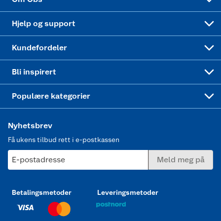
Leveringstid
Coop bedriftskort
Oppskrifter
Høytrykkspyler
Hjelp og support
Min kake
Ukas 4 middagstilbud
Klær
Kundefordeler
Mer inspirasjon
Symaskin
Bli inspirert
Joggesko dame
Populære kategorier
Nyhetsbrev
Få ukens tilbud rett i e-postkassen
E-postadresse
Meld meg på
Betalingsmetoder
Leveringsmetoder