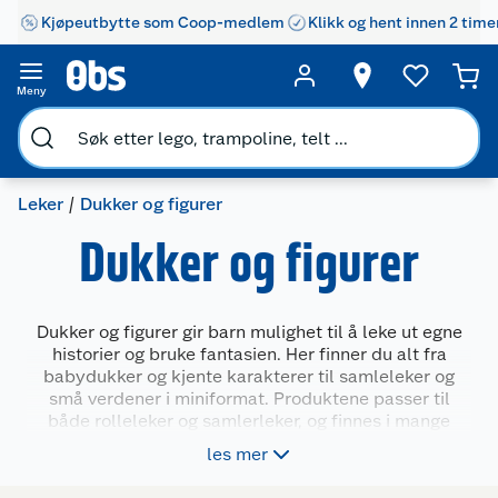
Kjøpeutbytte som Coop-medlem
Klikk og hent innen 2 time
Meny
Leker
Dukker og figurer
Dukker og figurer
Dukker og figurer gir barn mulighet til å leke ut egne
historier og bruke fantasien. Her finner du alt fra
babydukker og kjente karakterer til samleleker og
små verdener i miniformat. Produktene passer til
både rolleleker og samlerleker, og finnes i mange
størrelser og tema. Både barn som liker å kle på
les mer
dukker, bygge miljøer eller leke med figurer fra filmer
og serier, kan finne noe som passer til leken sin.