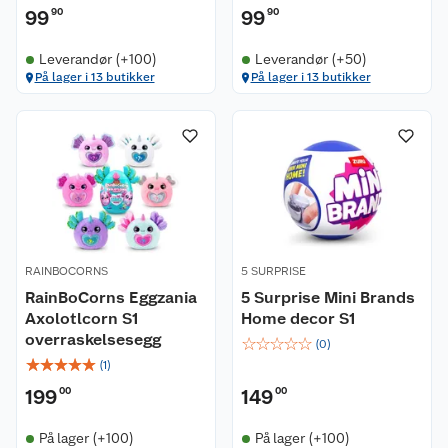
99
90
99
90
Leverandør (+100)
Leverandør (+50)
På lager i 13 butikker
På lager i 13 butikker
RAINBOCORNS
5 SURPRISE
RainBoCorns Eggzania
5 Surprise Mini Brands
Axolotlcorn S1
Home decor S1
overraskelsesegg
☆
☆
☆
☆
☆
(
0
)
☆
☆
☆
☆
☆
(
1
)
199
00
149
00
På lager (+100)
På lager (+100)