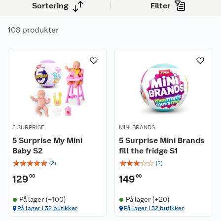
Sortering
Filter
108 produkter
5 SURPRISE
MINI BRANDS
5 Surprise My Mini
5 Surprise Mini Brands
Baby S2
fill the fridge S1
☆
☆
☆
☆
☆
☆
☆
☆
☆
☆
(
2
)
(
2
)
129
00
149
00
På lager (+100)
På lager (+20)
På lager i 32 butikker
På lager i 32 butikker