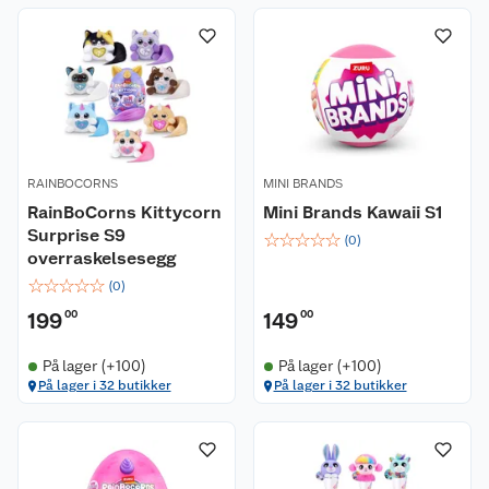
RAINBOCORNS
MINI BRANDS
RainBoCorns Kittycorn
Mini Brands Kawaii S1
Surprise S9
☆
☆
☆
☆
☆
(
0
)
overraskelsesegg
☆
☆
☆
☆
☆
(
0
)
199
00
149
00
På lager (+100)
På lager (+100)
På lager i 32 butikker
På lager i 32 butikker