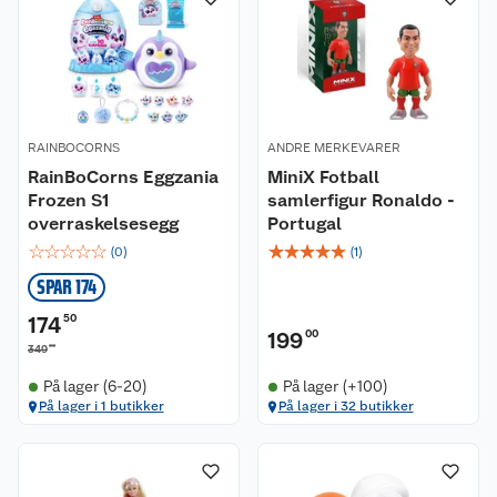
RAINBOCORNS
ANDRE MERKEVARER
RainBoCorns Eggzania
MiniX Fotball
Frozen S1
samlerfigur Ronaldo -
overraskelsesegg
Portugal
☆
☆
☆
☆
☆
☆
☆
☆
☆
☆
(
0
)
(
1
)
SPAR 174
174
50
199
00
00
349
På lager (6-20)
På lager (+100)
Kundeservice
På lager i 1 butikker
På lager i 32 butikker
Om oss
Kontakt oss
Nyheter