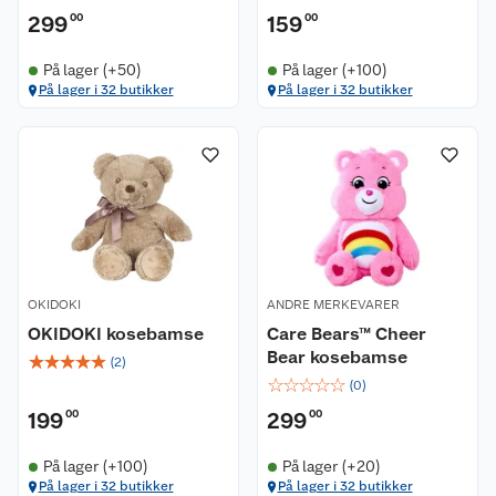
299
00
159
00
På lager (+50)
På lager (+100)
På lager i 32 butikker
På lager i 32 butikker
OKIDOKI
ANDRE MERKEVARER
OKIDOKI kosebamse
Care Bears™ Cheer
Bear kosebamse
☆
☆
☆
☆
☆
(
2
)
☆
☆
☆
☆
☆
(
0
)
199
00
299
00
På lager (+100)
På lager (+20)
På lager i 32 butikker
På lager i 32 butikker