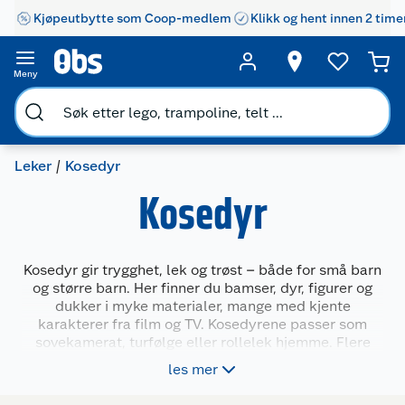
Kjøpeutbytte som Coop-medlem
Klikk og hent innen 2 time
Meny
Leker
Kosedyr
Kosedyr
Kosedyr gir trygghet, lek og trøst – både for små barn
og større barn. Her finner du bamser, dyr, figurer og
dukker i myke materialer, mange med kjente
karakterer fra film og TV. Kosedyrene passer som
sovekamerat, turfølge eller rollelek hjemme. Flere
modeller har detaljer som gjør dem ekstra spennende
les mer
å leke med eller samle på. Utvalget inkluderer ulike
størrelser, former og uttrykk – noe for alle behov og