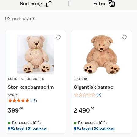
preferanser.
Sortering
Filter
92 produkter
ANDRE MERKEVARER
OKIDOKI
Stor kosebamse 1m
Gigantisk bamse
☆
☆
☆
☆
☆
BEIGE
(
0
)
☆
☆
☆
☆
☆
(
45
)
399
00
2 490
00
På lager (+100)
På lager (+100)
På lager i 31 butikker
På lager i 30 butikker