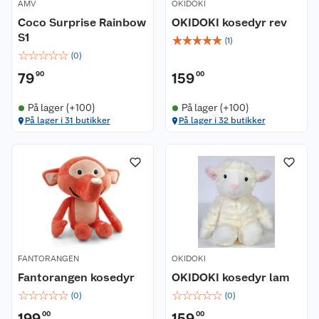
AMV
OKIDOKI
Coco Surprise Rainbow
OKIDOKI kosedyr rev
S1
☆
☆
☆
☆
☆
(
1
)
☆
☆
☆
☆
☆
(
0
)
79
90
159
00
Kundeservice
På lager (+100)
På lager (+100)
På lager i 31 butikker
På lager i 32 butikker
Om oss
Kontakt oss
Nyheter
Angre- og returrett
Våre butikker
Reklamasjon og garanti
Våre merkevarer
Ofte stilte spørsmål
FANTORANGEN
OKIDOKI
Coop kjeder
Betalingsalternativer
Fantorangen kosedyr
OKIDOKI kosedyr lam
☆
☆
☆
☆
☆
☆
☆
☆
☆
☆
(
0
)
(
0
)
Ledige stillinger
Leveringsalternativer
Åpent kjøp
199
00
159
00