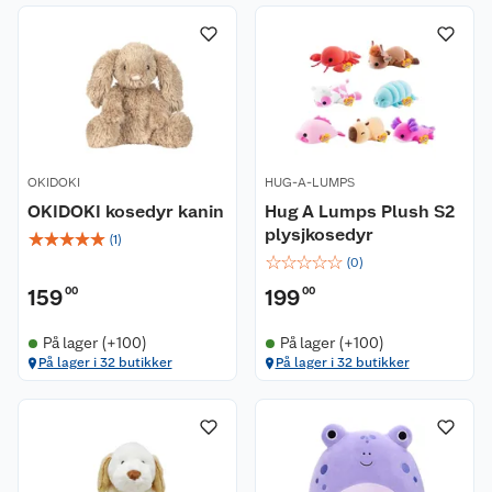
OKIDOKI
HUG-A-LUMPS
OKIDOKI kosedyr kanin
Hug A Lumps Plush S2
plysjkosedyr
☆
☆
☆
☆
☆
(
1
)
☆
☆
☆
☆
☆
(
0
)
159
00
199
00
På lager (+100)
På lager (+100)
På lager i 32 butikker
På lager i 32 butikker