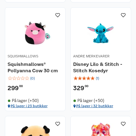
SQUISHMALLOWS
ANDRE MERKEVARER
Squishmallows®
Disney Lilo & Stitch -
Pollyanna Cow 30 cm
Stitch Kosedyr
☆
☆
☆
☆
☆
☆
☆
☆
☆
☆
(
0
)
(
1
)
299
00
329
00
På lager (+50)
På lager (+50)
På lager i 23 butikker
På lager i 32 butikker