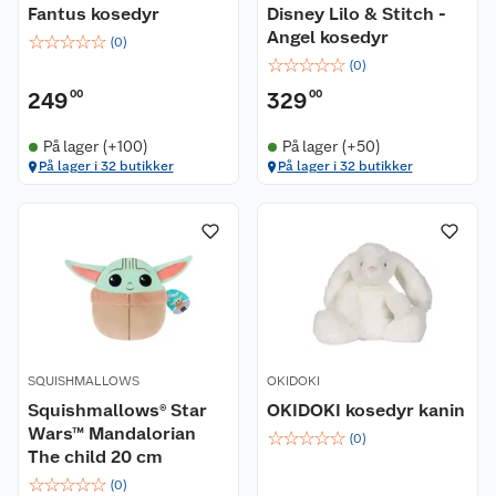
Fantus kosedyr
Disney Lilo & Stitch -
Angel kosedyr
☆
☆
☆
☆
☆
(
0
)
☆
☆
☆
☆
☆
(
0
)
249
00
329
00
På lager (+100)
På lager (+50)
På lager i 32 butikker
På lager i 32 butikker
SQUISHMALLOWS
OKIDOKI
Squishmallows® Star
OKIDOKI kosedyr kanin
Wars™ Mandalorian
☆
☆
☆
☆
☆
(
0
)
The child 20 cm
☆
☆
☆
☆
☆
(
0
)