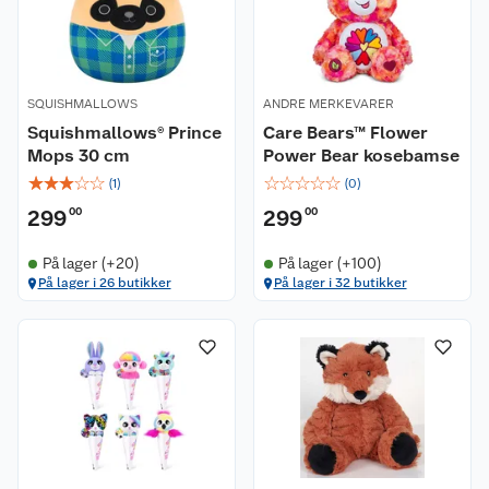
SQUISHMALLOWS
ANDRE MERKEVARER
Squishmallows® Prince
Care Bears™ Flower
Mops 30 cm
Power Bear kosebamse
☆
☆
☆
☆
☆
☆
☆
☆
☆
☆
(
1
)
(
0
)
299
00
299
00
På lager (+20)
På lager (+100)
På lager i 26 butikker
På lager i 32 butikker