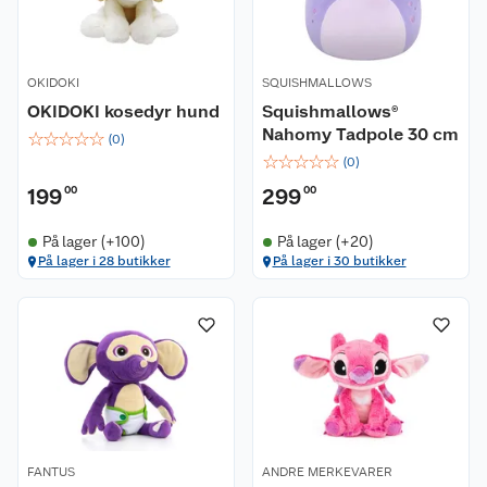
OKIDOKI
SQUISHMALLOWS
OKIDOKI kosedyr hund
Squishmallows®
Nahomy Tadpole 30 cm
☆
☆
☆
☆
☆
(
0
)
☆
☆
☆
☆
☆
(
0
)
199
00
299
00
På lager (+100)
På lager (+20)
På lager i 28 butikker
På lager i 30 butikker
FANTUS
ANDRE MERKEVARER