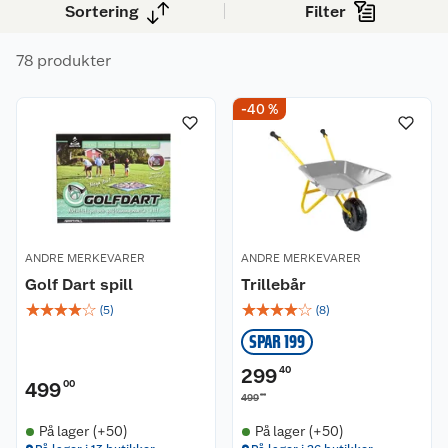
Sortering
Filter
78 produkter
-40 %
ANDRE MERKEVARER
ANDRE MERKEVARER
Golf Dart spill
Trillebår
☆
☆
☆
☆
☆
☆
☆
☆
☆
☆
(
5
)
(
8
)
SPAR 199
299
40
499
00
00
499
På lager (+50)
På lager (+50)