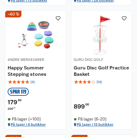
På lager i 13 butikker
På lager i 26 butikker
-40 %
ANDRE MERKEVARER
GURU DISC GOLF
Happy Summer
Guru Disc Golf Practice
Stepping stones
Basket
☆
☆
☆
☆
☆
☆
☆
☆
☆
☆
(
4
)
(
14
)
SPAR 119
179
40
899
00
00
299
På lager (+100)
På lager (6-20)
På lager i 6 butikker
På lager i 15 butikker