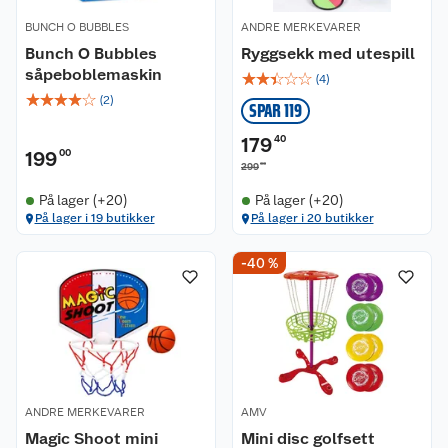
BUNCH O BUBBLES
ANDRE MERKEVARER
Bunch O Bubbles
Ryggsekk med utespill
såpeboblemaskin
☆
☆
☆
☆
☆
(
4
)
☆
☆
☆
☆
☆
(
2
)
SPAR 119
179
40
199
00
00
299
På lager (+20)
På lager (+20)
På lager i 19 butikker
På lager i 20 butikker
-40 %
ANDRE MERKEVARER
AMV
Magic Shoot mini
Mini disc golfsett