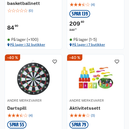
basketballnett
☆
☆
☆
☆
☆
(
4
)
☆
☆
☆
☆
☆
(
0
)
SPAR 139
209
40
84
90
00
349
På lager (+100)
På lager (1-5)
På lager i 32 butikker
På lager i 7 butikker
-40 %
-40 %
ANDRE MERKEVARER
ANDRE MERKEVARER
Dartspill
Aktivitetssett
☆
☆
☆
☆
☆
☆
☆
☆
☆
☆
(
4
)
(
3
)
SPAR 55
SPAR 79