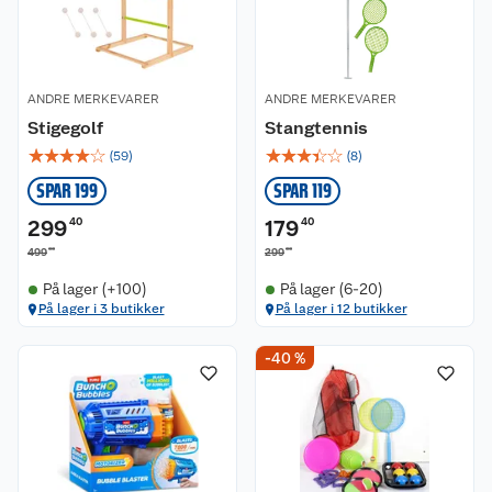
ANDRE MERKEVARER
ANDRE MERKEVARER
Stigegolf
Stangtennis
☆
☆
☆
☆
☆
☆
☆
☆
☆
☆
(
59
)
(
8
)
SPAR 199
SPAR 119
299
40
179
40
00
00
499
299
På lager (+100)
På lager (6-20)
På lager i 3 butikker
På lager i 12 butikker
-40 %