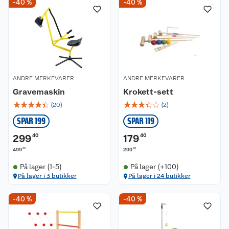
-40 %
-40 %
ANDRE MERKEVARER
ANDRE MERKEVARER
Gravemaskin
Krokett-sett
☆
☆
☆
☆
☆
☆
☆
☆
☆
☆
(
20
)
(
2
)
SPAR 199
SPAR 119
299
40
179
40
00
00
499
299
På lager (1-5)
På lager (+100)
På lager i 3 butikker
På lager i 24 butikker
-40 %
-40 %