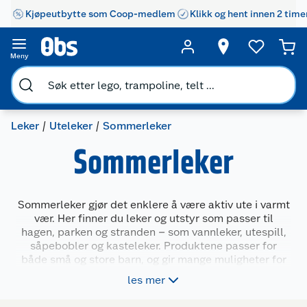
Kjøpeutbytte som Coop-medlem
Klikk og hent innen 2 time
Meny
Leker
Uteleker
Sommerleker
Sommerleker
Sommerleker gjør det enklere å være aktiv ute i varmt
vær. Her finner du leker og utstyr som passer til
hagen, parken og stranden – som vannleker, utespill,
såpebobler og kasteleker. Produktene passer for
både små og store barn, og gir mange muligheter for
bevegelse og lek sammen med andre. Perfekt for
les mer
feriedager, bursdager og utelek i solen. Alt er laget for
å brukes ute og tåle sommerbruk.