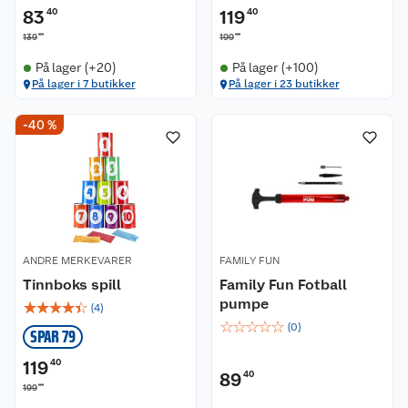
83
40
119
40
00
00
139
199
På lager (+20)
På lager (+100)
På lager i 7 butikker
På lager i 23 butikker
-40 %
ANDRE MERKEVARER
FAMILY FUN
Tinnboks spill
Family Fun Fotball
pumpe
☆
☆
☆
☆
☆
(
4
)
☆
☆
☆
☆
☆
(
0
)
SPAR 79
119
40
89
40
00
199