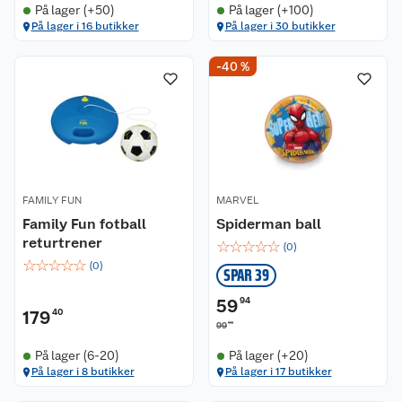
På lager (+50)
På lager (+100)
På lager i 16 butikker
På lager i 30 butikker
-40 %
FAMILY FUN
MARVEL
Family Fun fotball
Spiderman ball
returtrener
☆
☆
☆
☆
☆
(
0
)
☆
☆
☆
☆
☆
(
0
)
SPAR 39
59
94
179
40
90
99
På lager (6-20)
På lager (+20)
På lager i 8 butikker
På lager i 17 butikker
Kundeservice