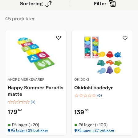
Sortering
Filter
45 produkter
ANDRE MERKEVARER
OKIDOKI
Happy Summer Paradis
Okidoki badedyr
matte
☆
☆
☆
☆
☆
(
0
)
☆
☆
☆
☆
☆
(
0
)
179
40
139
00
På lager (+20)
På lager (+100)
På lager i 29 butikker
På lager i 27 butikker