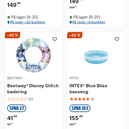
149
149
40
00
299
På lager (6-20)
På lager (6-20)
På lager i 20 butikker
På lager i 8 butikker
-40 %
-40 %
BESTWAY
INTEX
Bestway® Disney Stitch
INTEX® Blue Bliss
badering
basseng
☆
☆
☆
☆
☆
☆
☆
☆
☆
☆
(
0
)
(
1
)
SPAR 27
SPAR 103
41
94
155
40
90
00
69
259