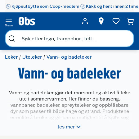
Kjøpeutbytte som Coop-medlem
Klikk og hent innen 2 time
Meny
Leker
Uteleker
Vann- og badeleker
Vann- og badeleker
Vann- og badeleker gjør det morsomt og aktivt å leke
ute i sommervarmen. Her finner du basseng,
vannbaner, badeleker, sprøyteleker og oppblåsbare
dyr som passer til både hage og strand. Produktene
er enkle å bruke og gir barna mulighet til å kjøle seg
ned, utforske og være kreative i vannlek. Velg mellom
les mer
små og store løsninger som passer ulike aldre og
behov – både for rolig lek og full vannsprut.