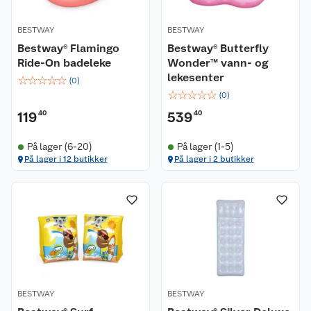
BESTWAY
BESTWAY
Bestway® Flamingo
Bestway® Butterfly
Ride-On badeleke
Wonder™ vann- og
lekesenter
☆
☆
☆
☆
☆
(
0
)
☆
☆
☆
☆
☆
(
0
)
119
40
539
40
På lager (6-20)
På lager (1-5)
På lager i 12 butikker
På lager i 2 butikker
BESTWAY
BESTWAY