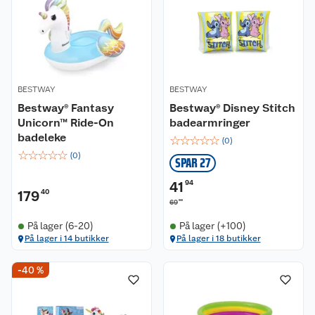
BESTWAY
BESTWAY
Bestway® Fantasy
Bestway® Disney Stitch
Unicorn™ Ride-On
badearmringer
badeleke
☆
☆
☆
☆
☆
(
0
)
☆
☆
☆
☆
☆
(
0
)
SPAR 27
41
94
179
40
90
69
På lager (6-20)
På lager (+100)
På lager i 14 butikker
På lager i 18 butikker
-40 %