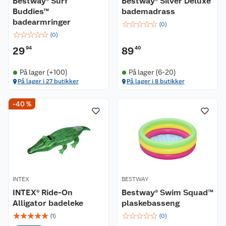
Bestway® Surf
Bestway® Silver Deluxe
Buddies™
bademadrass
badearmringer
☆
☆
☆
☆
☆
(
0
)
☆
☆
☆
☆
☆
(
0
)
29
94
89
40
På lager (+100)
På lager (6-20)
På lager i 27 butikker
På lager i 8 butikker
-40 %
INTEX
BESTWAY
INTEX® Ride-On
Bestway® Swim Squad™
Alligator badeleke
plaskebasseng
☆
☆
☆
☆
☆
☆
☆
☆
☆
☆
(
1
)
(
0
)