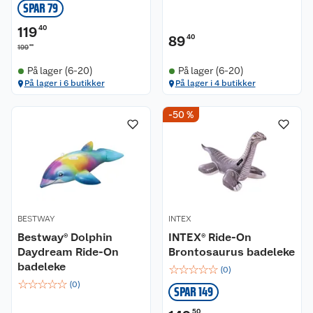
SPAR 79
119
40
89
40
00
199
På lager (6-20)
På lager (6-20)
På lager i 6 butikker
På lager i 4 butikker
-50 %
BESTWAY
INTEX
Bestway® Dolphin
INTEX® Ride-On
Daydream Ride-On
Brontosaurus badeleke
badeleke
☆
☆
☆
☆
☆
(
0
)
☆
☆
☆
☆
☆
(
0
)
SPAR 149
50