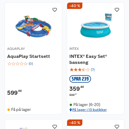
-40 %
AQUAPLAY
INTEX
AquaPlay Startsett
INTEX® Easy Set®
basseng
☆
☆
☆
☆
☆
(
0
)
☆
☆
☆
☆
☆
(
7
)
SPAR 239
359
40
599
00
00
599
På lager (6-20)
Få på lager
På lager i 13 butikker
-40 %