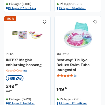
På lager (+100)
På lager (6-20)
På lager i 13 butikker
På lager i 8 butikker
Kundeservice
-50 %
Om oss
Kontakt oss
Nyheter
Angre- og returrett
Våre butikker
Reklamasjon og garanti
INTEX
BESTWAY
INTEX® Magisk
Bestway® Tie Dye
Våre merkevarer
Ofte stilte spørsmål
enhjørning basseng
Deluxe Swim Tube
loungestol
☆
☆
☆
☆
☆
(
0
)
Coop kjeder
Betalingsalternativer
☆
☆
☆
☆
☆
(
1
)
SPAR 249
Ledige stillinger
Leveringsalternativer
Åpent kjøp
249
50
149
40
00
499
Bærekraft
Pakkesporing
Coop medlem
På lager (6-20)
På lager (+20)
På lager i 1 butikker
På lager i 12 butikker