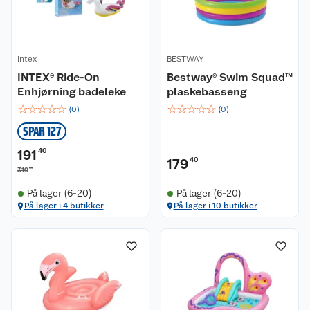
Intex
BESTWAY
INTEX® Ride-On
Bestway® Swim Squad™
Enhjørning badeleke
plaskebasseng
☆
☆
☆
☆
☆
☆
☆
☆
☆
☆
(
0
)
(
0
)
SPAR 127
191
40
179
40
00
319
På lager (6-20)
På lager (6-20)
På lager i 4 butikker
På lager i 10 butikker