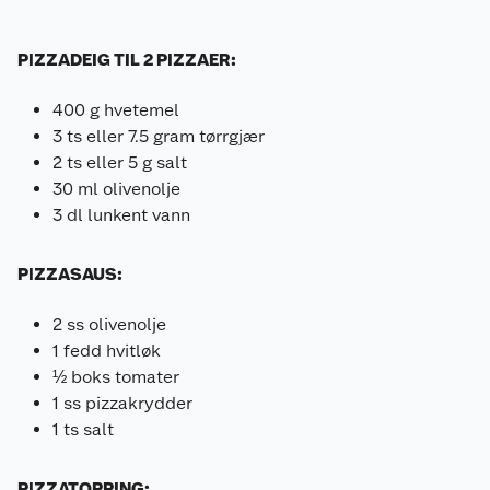
PIZZADEIG TIL 2 PIZZAER:
400 g hvetemel
3 ts eller 7.5 gram tørrgjær
2 ts eller 5 g salt
30 ml olivenolje
3 dl lunkent vann
PIZZASAUS:
2 ss olivenolje
1 fedd hvitløk
½ boks tomater
1 ss pizzakrydder
1 ts salt
PIZZATOPPING: