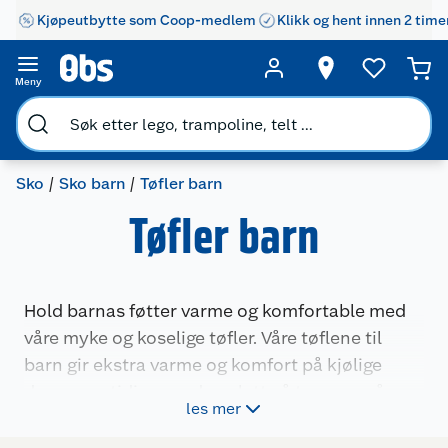
Kjøpeutbytte som Coop-medlem
Klikk og hent innen 2 time
Meny
Sko
Sko barn
Tøfler barn
Tøfler barn
Hold barnas føtter varme og komfortable med
våre myke og koselige tøfler. Våre tøflene til
barn gir ekstra varme og komfort på kjølige
dager samtidig som de er lette å ta av og på.
les mer
Med sklisikre såler er de trygge å bruke på glatte
gulv.