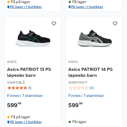
Få på lager
På lager
På lager i 1 butikker
På lager i 1 butikker
ASICS
ASICS
Asics PATRIOT 13 PS
Asics PATRIOT 14 PS
løpesko barn
løpesko barn
SVART/BLÅ
SVART/HVIT
☆
☆
☆
☆
☆
☆
☆
☆
☆
☆
(
1
)
(
0
)
Finnes i 7 størrelser
Finnes i 7 størrelser
599
00
599
00
Få på lager
På lager
På lager i 1 butikker
Kundeservice