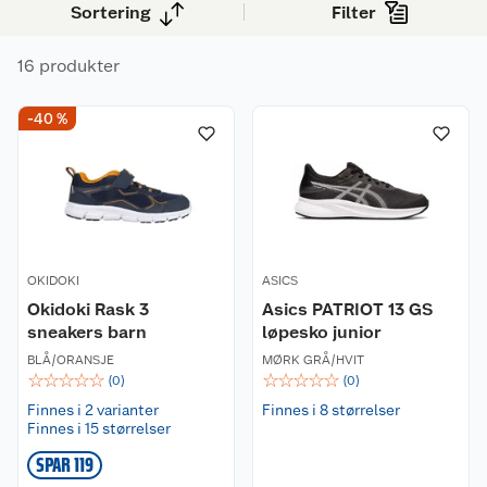
Sortering
Filter
16 produkter
-40 %
OKIDOKI
ASICS
Okidoki Rask 3
Asics PATRIOT 13 GS
sneakers barn
løpesko junior
BLÅ/ORANSJE
MØRK GRÅ/HVIT
☆
☆
☆
☆
☆
☆
☆
☆
☆
☆
(
0
)
(
0
)
Finnes i 2 varianter
Finnes i 8 størrelser
Finnes i 15 størrelser
SPAR 119