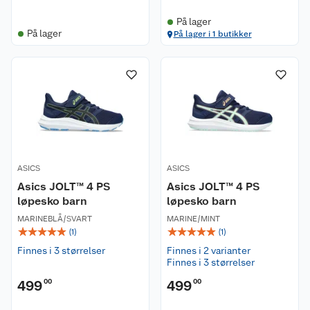
På lager
På lager
På lager i 1 butikker
ASICS
ASICS
Asics JOLT™ 4 PS
Asics JOLT™ 4 PS
løpesko barn
løpesko barn
MARINEBLÅ/SVART
MARINE/MINT
☆
☆
☆
☆
☆
☆
☆
☆
☆
☆
(
1
)
(
1
)
Finnes i 3 størrelser
Finnes i 2 varianter
Finnes i 3 størrelser
499
00
499
00