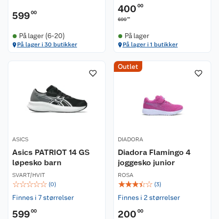
400
00
599
00
00
699
På lager (6-20)
På lager
På lager i 30 butikker
På lager i 1 butikker
Outlet
ASICS
DIADORA
Asics PATRIOT 14 GS
Diadora Flamingo 4
løpesko barn
joggesko junior
SVART/HVIT
ROSA
☆
☆
☆
☆
☆
☆
☆
☆
☆
☆
(
0
)
(
3
)
Finnes i 7 størrelser
Finnes i 2 størrelser
599
00
200
00