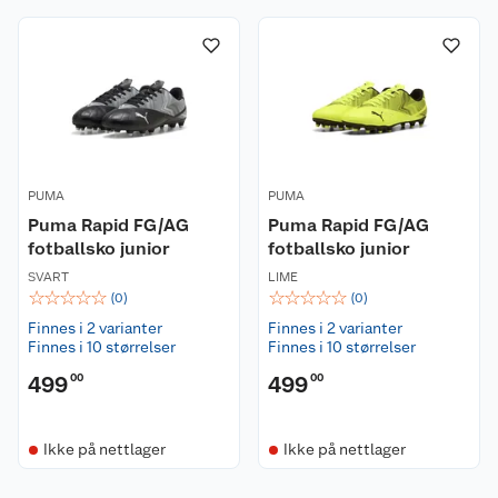
Om oss
Kontakt oss
Nyheter
Angre- og returrett
Våre butikker
Reklamasjon og garanti
Våre merkevarer
PUMA
Ofte stilte spørsmål
PUMA
Puma Rapid FG/AG
Puma Rapid FG/AG
fotballsko junior
fotballsko junior
Coop kjeder
Betalingsalternativer
SVART
LIME
☆
☆
☆
☆
☆
☆
☆
☆
☆
☆
(
0
)
(
0
)
Ledige stillinger
Leveringsalternativer
Åpent kjøp
Finnes i 2 varianter
Finnes i 2 varianter
Finnes i 10 størrelser
Finnes i 10 størrelser
Bærekraft
Pakkesporing
Coop medlem
499
00
499
00
Sikkerhetsdatablad
Sikkerhetsdatablad
Retur av el-avfall
Trampoline
Ikke på nettlager
Ikke på nettlager
Samvirkelag
Kjøpsvilkår
Klikk og hent
Festdrakter til hele familien
Hagemøbler og utemøbler