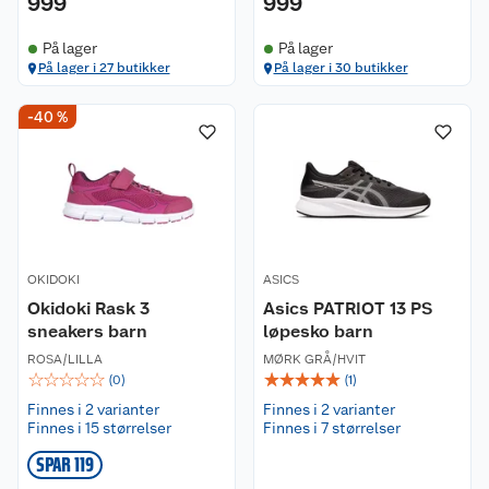
999
999
På lager
På lager
På lager i 27 butikker
På lager i 30 butikker
-40 %
OKIDOKI
ASICS
Okidoki Rask 3
Asics PATRIOT 13 PS
sneakers barn
løpesko barn
ROSA/LILLA
MØRK GRÅ/HVIT
☆
☆
☆
☆
☆
☆
☆
☆
☆
☆
(
0
)
(
1
)
Finnes i 2 varianter
Finnes i 2 varianter
Finnes i 15 størrelser
Finnes i 7 størrelser
SPAR 119