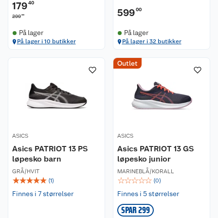
179
40
599
00
00
299
På lager
På lager
På lager i 10 butikker
På lager i 32 butikker
Outlet
ASICS
ASICS
Asics PATRIOT 13 PS
Asics PATRIOT 13 GS
løpesko barn
løpesko junior
GRÅ/HVIT
MARINEBLÅ/KORALL
☆
☆
☆
☆
☆
☆
☆
☆
☆
☆
(
1
)
(
0
)
Finnes i 7 størrelser
Finnes i 5 størrelser
SPAR 299