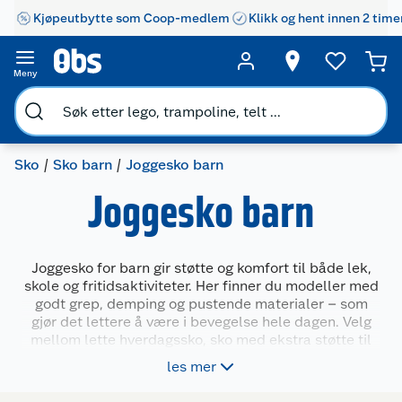
Kjøpeutbytte som Coop-medlem
Klikk og hent innen 2 time
Meny
Sko
Sko barn
Joggesko barn
Joggesko barn
Joggesko for barn gir støtte og komfort til både lek,
skole og fritidsaktiviteter. Her finner du modeller med
godt grep, demping og pustende materialer – som
gjør det lettere å være i bevegelse hele dagen. Velg
mellom lette hverdagssko, sko med ekstra støtte til
turbruk eller fargerike varianter som passer til trening
les mer
og utelek. Joggeskoene finnes i ulike størrelser og
passer til barn i alle aldre.