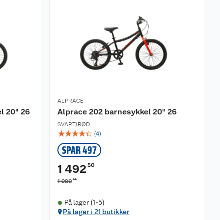
ALPRACE
l 20" 26
Alprace 202 barnesykkel 20" 26
SVART/RØD
☆
☆
☆
☆
☆
(
4
)
SPAR 497
50
1 492
00
1 990
På lager (1-5)
På lager i 21 butikker