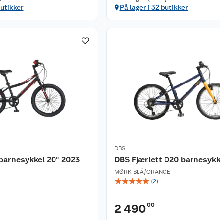
butikker
På lager i 32 butikker
DBS
barnesykkel 20" 2023
DBS Fjærlett D20 barnesykk
MØRK BLÅ/ORANGE
☆
☆
☆
☆
☆
(
2
)
00
2 490