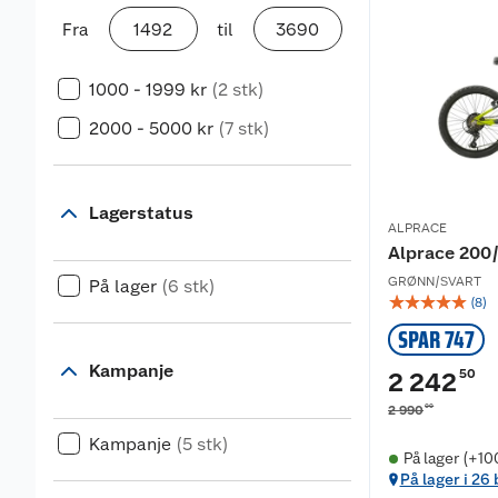
Fra
til
1000 - 1999 kr
(2 stk)
2000 - 5000 kr
(7 stk)
Lagerstatus
ALPRACE
Alprace 200/
GRØNN/SVART
På lager
(6 stk)
☆
☆
☆
☆
☆
(
8
)
SPAR 747
Kampanje
50
2 242
00
2 990
Kampanje
(5 stk)
På lager (+10
På lager i 26