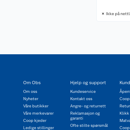
Ikke på nett
Om Obs
Hjelp og support
Kund
Om oss
Kundeservice
Åpent
Nyheter
Kontakt oss
Coop
Våre butikker
Angre- og returrett
Retur 
Våre merkevarer
Reklamasjon og
Klikk
garanti
Coop kjeder
Matva
Ofte stilte spørsmål
Ledige stillinger
Coop