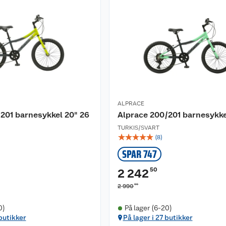
ALPRACE
201 barnesykkel 20" 26
Alprace 200/201 barnesykke
TURKIS/SVART
☆
☆
☆
☆
☆
(
8
)
SPAR 747
50
2 242
00
2 990
0)
På lager (6-20)
 butikker
På lager i 27 butikker