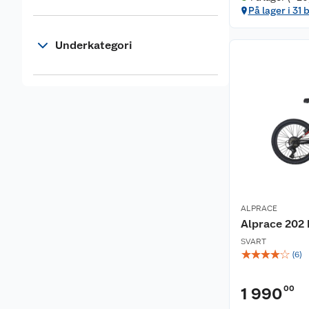
På lager i 31 
Underkategori
ALPRACE
Alprace 202 
SVART
☆
☆
☆
☆
☆
(
6
)
00
1 990