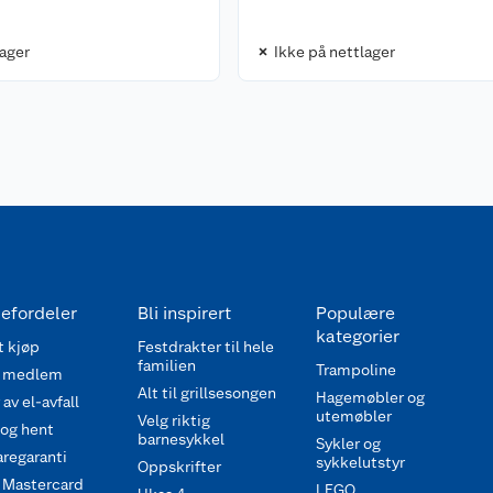
lager
Ikke på nettlager
efordeler
Bli inspirert
Populære
kategorier
 kjøp
Festdrakter til hele
familien
Trampoline
 medlem
Alt til grillsesongen
Hagemøbler og
av el-avfall
utemøbler
Velg riktig
 og hent
barnesykkel
Sykler og
regaranti
sykkelutstyr
Oppskrifter
 Mastercard
LEGO