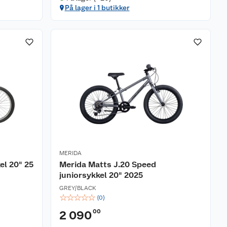
På lager i 1 butikker
MERIDA
el 20" 25
Merida Matts J.20 Speed
juniorsykkel 20" 2025
GREY/BLACK
☆
☆
☆
☆
☆
(
0
)
00
2 090