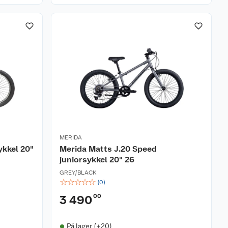
MERIDA
kkel 20"
Merida Matts J.20 Speed
juniorsykkel 20" 26
GREY/BLACK
☆
☆
☆
☆
☆
(
0
)
00
3 490
På lager (+20)