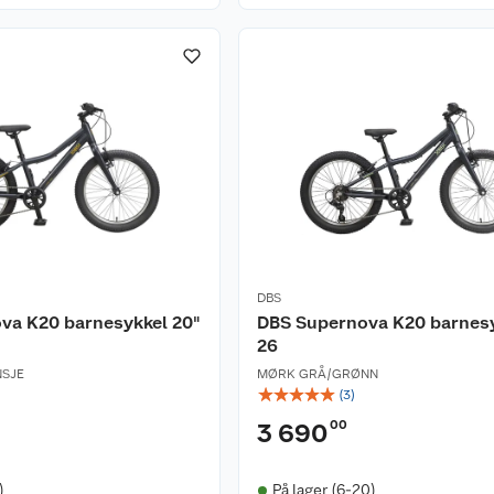
DBS
va K20 barnesykkel 20"
DBS Supernova K20 barnesy
26
SJE
MØRK GRÅ/GRØNN
☆
☆
☆
☆
☆
(
3
)
00
3 690
)
På lager (6-20)