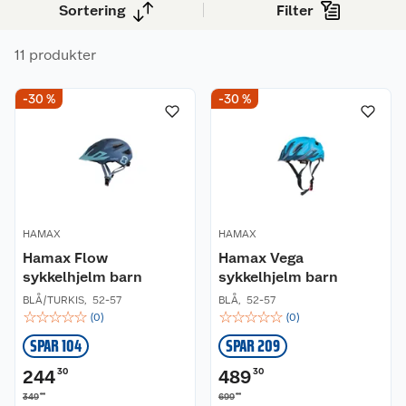
komfortabelt!
Sortering
Filter
11 produkter
-30 %
-30 %
HAMAX
HAMAX
Hamax Flow
Hamax Vega
sykkelhjelm barn
sykkelhjelm barn
BLÅ/TURKIS
,
52-57
BLÅ
,
52-57
☆
☆
☆
☆
☆
☆
☆
☆
☆
☆
(
0
)
(
0
)
SPAR 104
SPAR 209
244
30
489
30
00
00
349
699