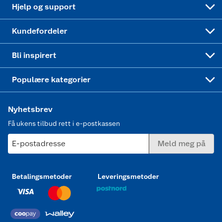
Oppskrifter
Høytrykkspyler
Hjelp og support
Min kake
Ukas 4 middagstilbud
Klær
Kundefordeler
Mer inspirasjon
Symaskin
Bli inspirert
Joggesko dame
Populære kategorier
Nyhetsbrev
Få ukens tilbud rett i e-postkassen
E-postadresse
Meld meg på
Betalingsmetoder
Leveringsmetoder