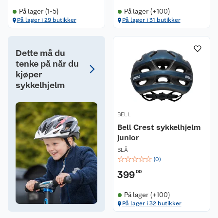
På lager (1-5)
På lager (+100)
På lager i 29 butikker
På lager i 31 butikker
Dette må du
tenke på når du
kjøper
sykkelhjelm
BELL
Bell Crest sykkelhjelm
junior
BLÅ
☆
☆
☆
☆
☆
(
0
)
399
00
På lager (+100)
På lager i 32 butikker