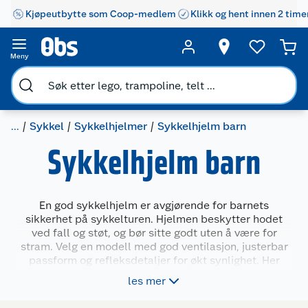
Kjøpeutbytte som Coop-medlem
Klikk og hent innen 2 time
Meny
...
Sykkel
Sykkelhjelmer
Sykkelhjelm barn
Sykkelhjelm barn
En god sykkelhjelm er avgjørende for barnets
sikkerhet på sykkelturen. Hjelmen beskytter hodet
ved fall og støt, og bør sitte godt uten å være for
stram. Velg en modell med god ventilasjon, justerbar
passform og refleksdetaljer for økt synlighet. Her
finner du et bredt utvalg av sykkelhjelmer til barn i
les mer
ulike størrelser, farger og design. Finn en hjelm som
passer perfekt, slik at barnet kan sykle trygt og