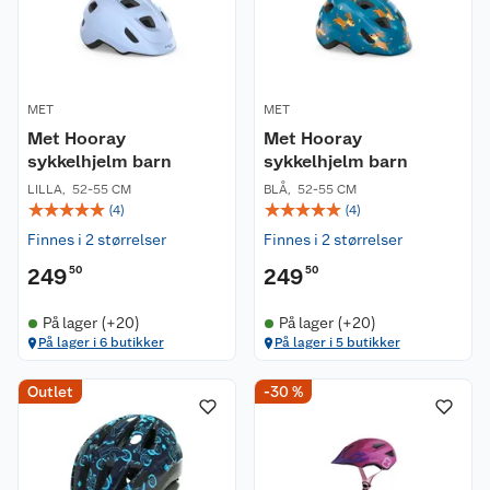
MET
MET
Met Hooray
Met Hooray
sykkelhjelm barn
sykkelhjelm barn
LILLA
,
52-55 CM
BLÅ
,
52-55 CM
☆
☆
☆
☆
☆
☆
☆
☆
☆
☆
(
4
)
(
4
)
Finnes i 2 størrelser
Finnes i 2 størrelser
249
50
249
50
På lager (+20)
På lager (+20)
På lager i 6 butikker
På lager i 5 butikker
Kundeservice
Outlet
-30 %
Om oss
Kontakt oss
Nyheter
Angre- og returrett