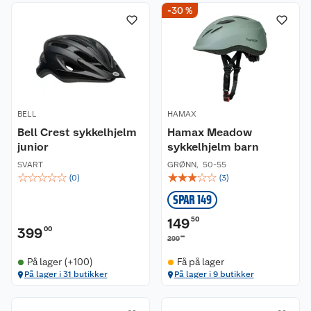
-30 %
BELL
HAMAX
Bell Crest sykkelhjelm
Hamax Meadow
junior
sykkelhjelm barn
SVART
GRØNN
,
50-55
☆
☆
☆
☆
☆
☆
☆
☆
☆
☆
(
0
)
(
3
)
SPAR 149
149
50
399
00
00
299
På lager (+100)
Få på lager
På lager i 31 butikker
På lager i 9 butikker