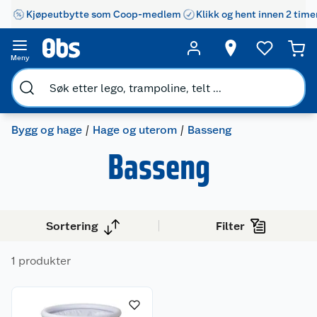
Kjøpeutbytte som Coop-medlem
Klikk og hent innen 2 time
Meny
Bygg og hage
Hage og uterom
Basseng
Basseng
Sortering
Filter
Kundeservice
1 produkter
Om oss
Kontakt oss
Nyheter
Angre- og returrett