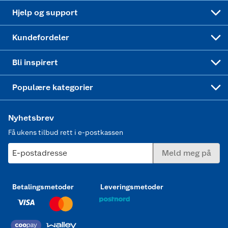
Leveringstid
Coop bedriftskort
Oppskrifter
Høytrykkspyler
Hjelp og support
Min kake
Ukas 4 middagstilbud
Klær
Kundefordeler
Mer inspirasjon
Symaskin
Bli inspirert
Joggesko dame
Populære kategorier
Nyhetsbrev
Få ukens tilbud rett i e-postkassen
E-postadresse
Meld meg på
Betalingsmetoder
Leveringsmetoder