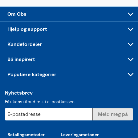
Sponsorvirksomhet
Cookies
Coop Mastercard
Velg riktig barnesykkel
LEGO
Om Obs
Leveringstid
Coop bedriftskort
Oppskrifter
Høytrykkspyler
Hjelp og support
Min kake
Ukas 4 middagstilbud
Klær
Kundefordeler
Mer inspirasjon
Symaskin
Bli inspirert
Joggesko dame
Populære kategorier
Nyhetsbrev
Få ukens tilbud rett i e-postkassen
E-postadresse
Meld meg på
Betalingsmetoder
Leveringsmetoder