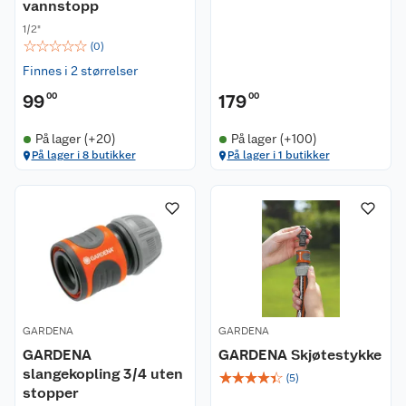
vannstopp
1/2"
☆
☆
☆
☆
☆
(
0
)
Finnes i 2 størrelser
99
00
179
00
På lager (+20)
På lager (+100)
På lager i 8 butikker
På lager i 1 butikker
GARDENA
GARDENA
GARDENA
GARDENA Skjøtestykke
slangekopling 3/4 uten
☆
☆
☆
☆
☆
(
5
)
stopper