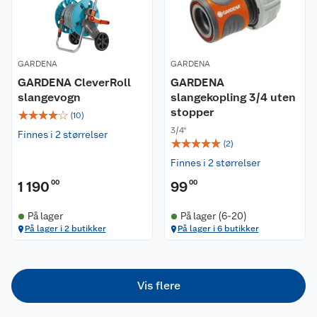
Nyheter
Angre- og returrett
GARDENA
GARDENA
Våre butikker
Reklamasjon og garanti
GARDENA CleverRoll
GARDENA
slangevogn
slangekopling 3/4 uten
Våre merkevarer
Ofte stilte spørsmål
stopper
☆
☆
☆
☆
☆
(
10
)
3/4''
Finnes i 2 størrelser
Coop kjeder
Betalingsalternativer
☆
☆
☆
☆
☆
(
2
)
Finnes i 2 størrelser
Ledige stillinger
Leveringsalternativer
Åpent kjøp
1 190
00
99
00
Bærekraft
Pakkesporing
Coop medlem
På lager
På lager (6-20)
På lager i 2 butikker
På lager i 6 butikker
Sikkerhetsdatablad
Sikkerhetsdatablad
Retur av el-avfall
Trampoline
Samvirkelag
Kjøpsvilkår
Klikk og hent
Festdrakter til hele familien
Hagemøbler og utemøbler
Vis flere
Virksomheten
Personvern
Matvaregaranti
Alt til grillsesongen
Sykler og sykkelutstyr