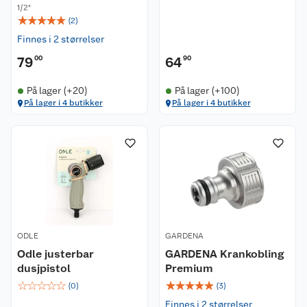
1/2"
☆
☆
☆
☆
☆
(
2
)
Finnes i 2 størrelser
79
00
64
90
På lager (+20)
På lager (+100)
På lager i 4 butikker
På lager i 4 butikker
ODLE
GARDENA
Odle justerbar
GARDENA Krankobling
dusjpistol
Premium
☆
☆
☆
☆
☆
☆
☆
☆
☆
☆
(
0
)
(
3
)
Finnes i 2 størrelser