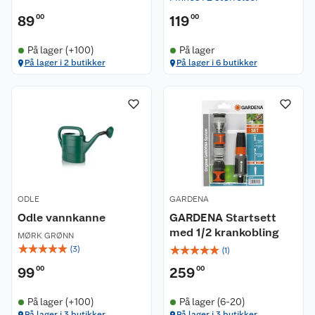
89
00
119
00
På lager (+100)
På lager
På lager i 2 butikker
På lager i 6 butikker
ODLE
GARDENA
Odle vannkanne
GARDENA Startsett
med 1/2 krankobling
MØRK GRØNN
☆
☆
☆
☆
☆
☆
☆
☆
☆
☆
(
3
)
(
1
)
99
00
259
00
På lager (+100)
På lager (6-20)
På lager i 3 butikker
På lager i 3 butikker