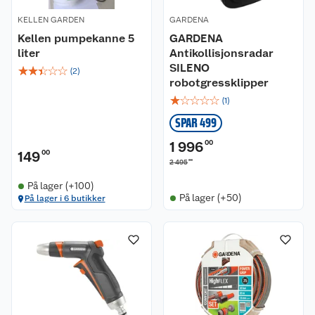
KELLEN GARDEN
GARDENA
Kellen pumpekanne 5
GARDENA
liter
Antikollisjonsradar
SILENO
☆
☆
☆
☆
☆
(
2
)
robotgressklipper
☆
☆
☆
☆
☆
(
1
)
SPAR 499
1 996
00
149
00
00
2 495
På lager (+100)
På lager (+50)
På lager i 6 butikker