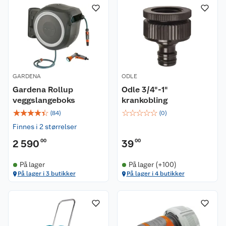
GARDENA
ODLE
Gardena Rollup
Odle 3/4"-1"
veggslangeboks
krankobling
☆
☆
☆
☆
☆
☆
☆
☆
☆
☆
(
84
)
(
0
)
Finnes i 2 størrelser
2 590
00
39
00
På lager
På lager (+100)
På lager i 3 butikker
På lager i 4 butikker
Kundeservice
Om oss
Kontakt oss