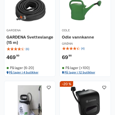
GARDENA
ODLE
GARDENA Svetteslange
Odle vannkanne
(15 m)
GRØNN
☆
☆
☆
☆
☆
☆
☆
☆
☆
☆
(
4
)
(
6
)
469
00
69
90
På lager (6-20)
På lager (+100)
På lager i 4 butikker
På lager i 12 butikker
-20 %