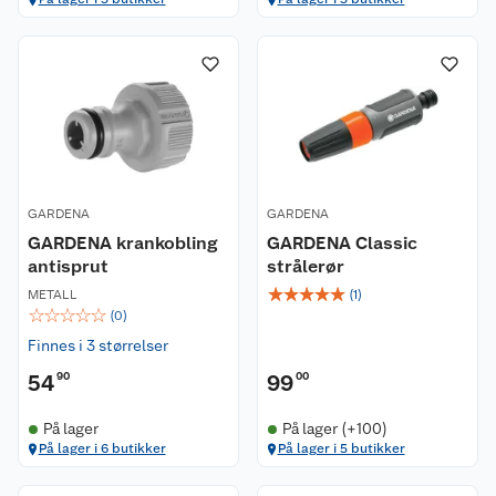
GARDENA
GARDENA
GARDENA krankobling
GARDENA Classic
antisprut
strålerør
☆
☆
☆
☆
☆
METALL
(
1
)
☆
☆
☆
☆
☆
(
0
)
Finnes i 3 størrelser
54
90
99
00
På lager
På lager (+100)
På lager i 6 butikker
På lager i 5 butikker