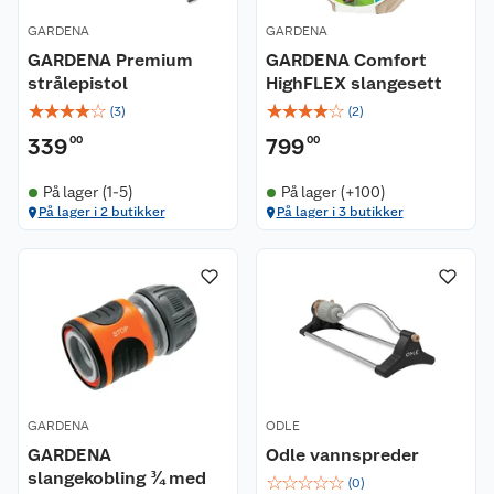
GARDENA
GARDENA
GARDENA Premium
GARDENA Comfort
strålepistol
HighFLEX slangesett
☆
☆
☆
☆
☆
☆
☆
☆
☆
☆
(
3
)
(
2
)
339
00
799
00
På lager (1-5)
På lager (+100)
På lager i 2 butikker
På lager i 3 butikker
GARDENA
ODLE
GARDENA
Odle vannspreder
slangekobling ¾ med
☆
☆
☆
☆
☆
(
0
)