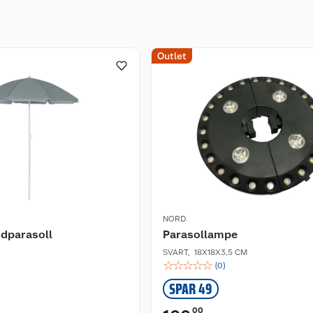
Outlet
NORD
dparasoll
Parasollampe
SVART
,
18X18X3,5 CM
☆
☆
☆
☆
☆
(
0
)
SPAR 49
00