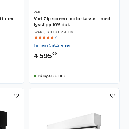
VARI
ett med
Vari Zip screen motorkassett med
lysslipp 10% duk
SVART
,
B 110 X L 230 CM
☆
☆
☆
☆
☆
(
1
)
Finnes i 5 størrelser
00
4 595
På lager (+100)