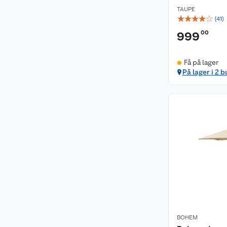
TAUPE
☆
☆
☆
☆
☆
(
41
)
00
999
Få på lager
På lager i 2 b
BOHEM