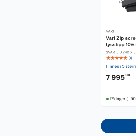
VARI
Vari Zip sc
lysslipp 10%
SVART
,
B 240 X 
☆
☆
☆
☆
☆
(
1
)
Finnes i 5 størr
00
7 995
På lager (+50