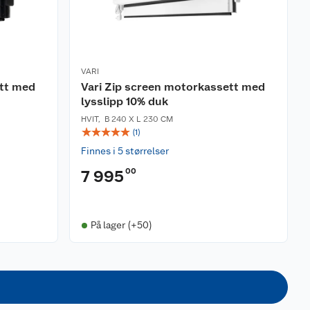
VARI
ett med
Vari Zip screen motorkassett med
lysslipp 10% duk
HVIT
,
B 240 X L 230 CM
☆
☆
☆
☆
☆
(
1
)
Finnes i 5 størrelser
00
7 995
På lager (+50)