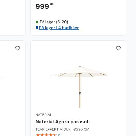
00
999
På lager (6-20)
På lager i 4 butikker
NATERIAL
Naterial Agora parasoll
TEAK EFFEKT M DUK
,
Ø290 CM
☆
☆
☆
☆
☆
(
5
)