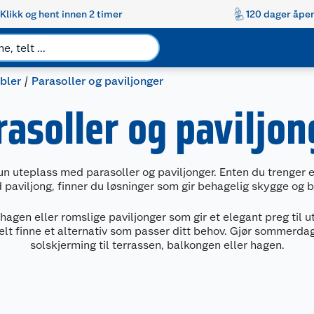
Klikk og hent innen 2 timer
120 dager åpen
bler
Parasoller og paviljonger
rasoller og paviljon
n uteplass med parasoller og paviljonger. Enten du trenger en
d paviljong, finner du løsninger som gir behagelig skygge og 
 hagen eller romslige paviljonger som gir et elegant preg til
elt finne et alternativ som passer ditt behov. Gjør sommerd
solskjerming til terrassen, balkongen eller hagen.