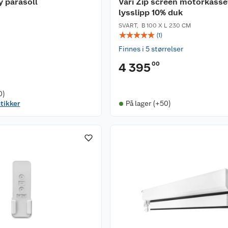
 parasoll
Vari Zip screen motorkass
lysslipp 10% duk
SVART
,
B 100 X L 230 CM
☆
☆
☆
☆
☆
(
1
)
Finnes i 5 størrelser
00
4 395
0)
utikker
På lager (+50)