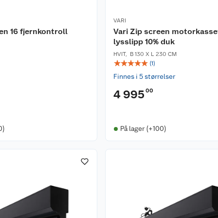
VARI
en 16 fjernkontroll
Vari Zip screen motorkass
lysslipp 10% duk
HVIT
,
B 130 X L 230 CM
☆
☆
☆
☆
☆
(
1
)
Finnes i 5 størrelser
00
4 995
0)
På lager (+100)