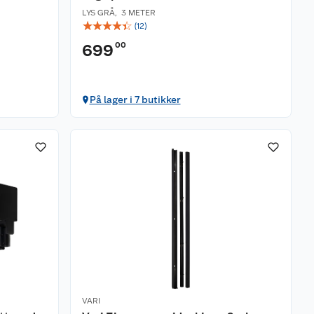
LYS GRÅ
,
3 METER
☆
☆
☆
☆
☆
(
12
)
00
699
På lager i 7 butikker
VARI