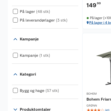
00
149
På lager
(48 stk)
På lager (+10
På leverandørlager
(3 stk)
På lager i 4 b
Kampanje
Kampanje
(1 stk)
Kategori
Bygg og hage
(57 stk)
BOHEM
Bohem Friar
GRØNN
Produktomtaler
☆
☆
☆
☆
☆
(
41
)