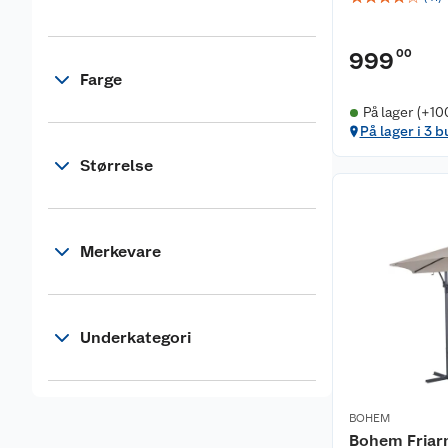
00
999
Farge
På lager (+10
På lager i 3 b
Størrelse
Merkevare
Underkategori
BOHEM
Bohem Friar