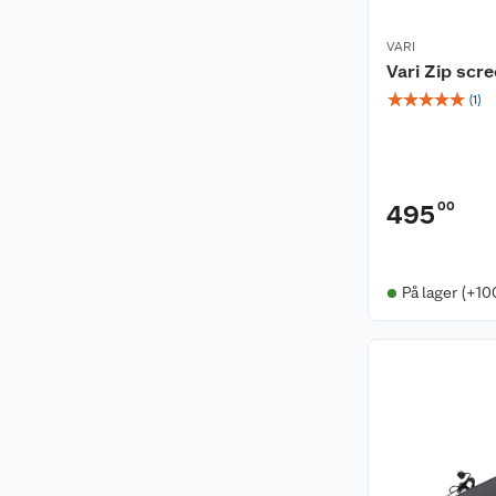
VARI
Vari Zip scre
☆
☆
☆
☆
☆
(
1
)
00
495
På lager (+10