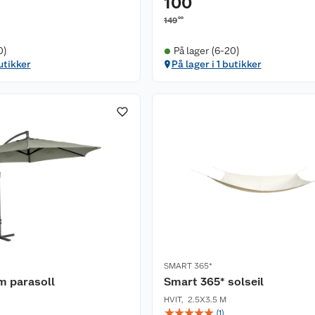
100
00
149
0)
På lager (6-20)
utikker
På lager i 1 butikker
SMART 365*
m parasoll
Smart 365* solseil
HVIT
,
2.5X3.5 M
☆
☆
☆
☆
☆
(
1
)