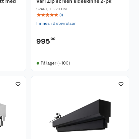
ett med
Vari Zip screen sideskinne 2-pk
SVART
,
L 220 CM
☆
☆
☆
☆
☆
(
1
)
Finnes i 2 størrelser
00
995
På lager (+100)