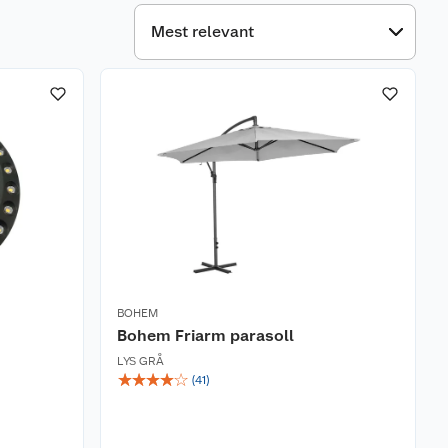
BOHEM
Bohem Friarm parasoll
LYS GRÅ
☆
☆
☆
☆
☆
(
41
)