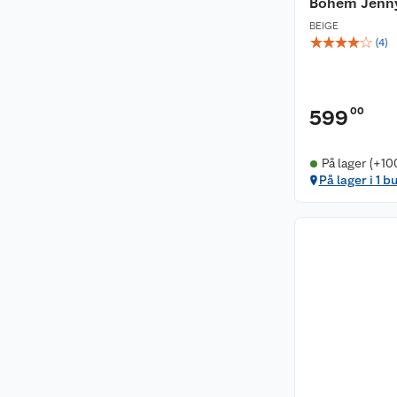
Bohem Jenny
BEIGE
☆
☆
☆
☆
☆
(
4
)
00
599
På lager (+10
På lager i 1 b