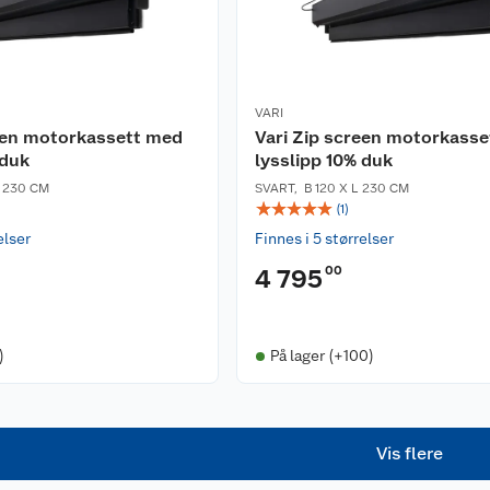
VARI
reen motorkassett med
Vari Zip screen motorkass
 duk
lysslipp 10% duk
L 230 CM
SVART
,
B 120 X L 230 CM
☆
☆
☆
☆
☆
(
1
)
elser
Finnes i 5 størrelser
00
4 795
)
På lager (+100)
Vis flere