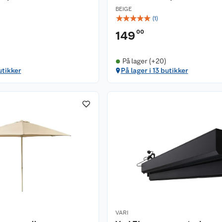
BEIGE
☆
☆
☆
☆
☆
(
1
)
00
149
På lager (+20)
utikker
På lager i 13 butikker
VARI