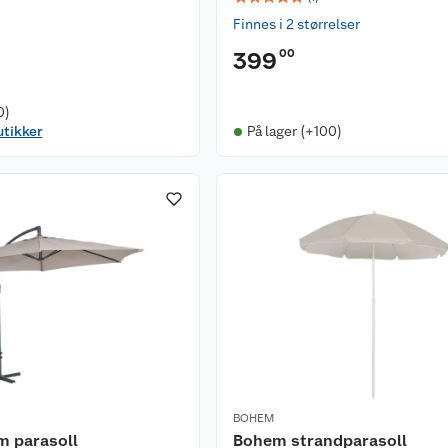
Finnes i 2 størrelser
00
399
0)
utikker
På lager (+100)
BOHEM
m parasoll
Bohem strandparasoll