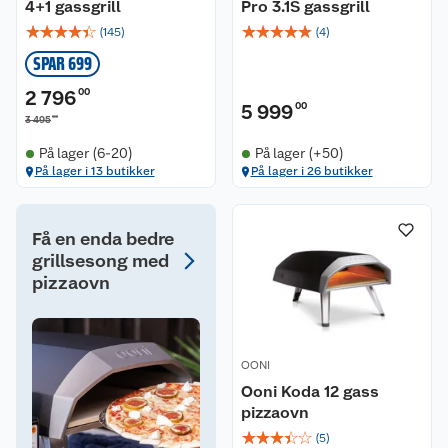
4+1 gassgrill
Pro 3.1S gassgrill
☆
☆
☆
☆
☆
☆
☆
☆
☆
☆
(
145
)
(
4
)
SPAR 699
2 796
00
5 999
00
00
3 495
På lager (6-20)
På lager (+50)
På lager i 13 butikker
På lager i 26 butikker
Få en enda bedre
grillsesong med
pizzaovn
OONI
Ooni Koda 12 gass
pizzaovn
☆
☆
☆
☆
☆
(
5
)