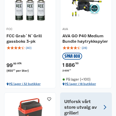
FCC
AVA
FCC Grab`N`Grill
AVA GO P40 Medium
gassboks 3-pk
Bundle høytrykkspyler
☆
☆
☆
☆
☆
☆
☆
☆
☆
☆
(
40
)
(
28
)
SPAR 808
stk
1 886
50
99
00
(
450
per liter
)
00
00
2 695
På lager (+100)
På lager i 32 butikker
På lager i 18 butikker
Utforsk vårt
store utvalg av
griller!