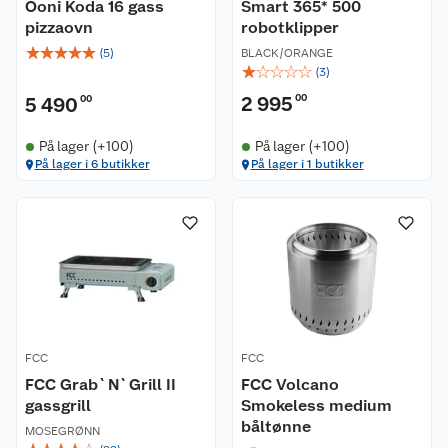
Ooni Koda 16 gass
Smart 365* 500
pizzaovn
robotklipper
☆
☆
☆
☆
☆
(
5
)
BLACK/ORANGE
☆
☆
☆
☆
☆
(
3
)
2 995
00
5 490
00
På lager (+100)
På lager (+100)
På lager i 6 butikker
På lager i 1 butikker
FCC
FCC
FCC Grab`N`Grill II
FCC Volcano
gassgrill
Smokeless medium
båltønne
MOSEGRØNN