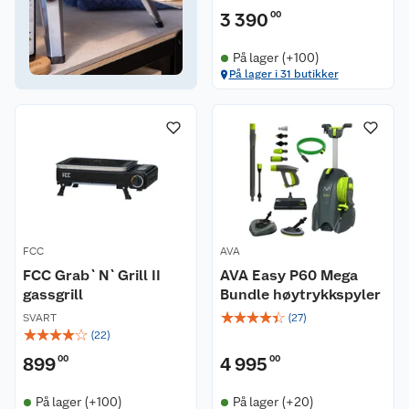
3 390
00
På lager (+100)
På lager i 31 butikker
FCC
AVA
FCC Grab`N`Grill II
AVA Easy P60 Mega
gassgrill
Bundle høytrykkspyler
☆
☆
☆
☆
☆
SVART
(
27
)
☆
☆
☆
☆
☆
(
22
)
899
00
4 995
00
På lager (+100)
På lager (+20)