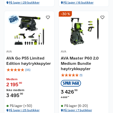
På lager i 29 butikker
På lager i 16 butikker
-30 %
AVA
AVA
AVA Go P55 Limited
AVA Master P60 2.0
Edition høytrykkspyler
Medium Bundle
høytrykkspyler
☆
☆
☆
☆
☆
(
35
)
☆
☆
☆
☆
☆
(
1
)
Medlem
SPAR 1468
2 195
00
Ikke medlem
3 426
50
3 495
00
00
4 895
På lager (+50)
På lager (6-20)
På lager i 25 butikker
På lager i 7 butikker