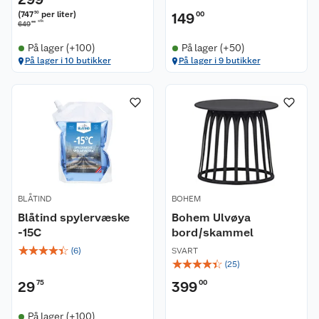
(
747
per liter
)
50
149
00
stk
00
649
På lager (+100)
På lager (+50)
På lager i 10 butikker
På lager i 9 butikker
Kundeservice
Om oss
Kontakt oss
Nyheter
Angre- og returrett
Våre butikker
Reklamasjon og garanti
BLÅTIND
BOHEM
Våre merkevarer
Ofte stilte spørsmål
Blåtind spylervæske
Bohem Ulvøya
-15C
bord/skammel
Coop kjeder
Betalingsalternativer
☆
☆
☆
☆
☆
(
6
)
SVART
☆
☆
☆
☆
☆
(
25
)
Ledige stillinger
Leveringsalternativer
Åpent kjøp
29
75
399
00
Bærekraft
Pakkesporing
Coop medlem
På lager (+100)