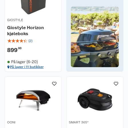
GIOSTYLE
Giostyle Horizon
kjøleboks
☆
☆
☆
☆
☆
(
2
)
899
00
På lager (6-20)
På lager i 11 butikker
OONI
SMART 365*