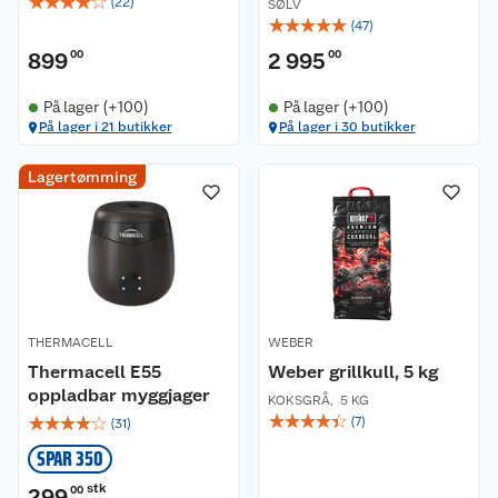
☆
☆
☆
☆
☆
(
22
)
SØLV
☆
☆
☆
☆
☆
(
47
)
899
00
2 995
00
På lager (+100)
På lager (+100)
På lager i 21 butikker
På lager i 30 butikker
Lagertømming
THERMACELL
WEBER
Thermacell E55
Weber grillkull, 5 kg
oppladbar myggjager
KOKSGRÅ
,
5 KG
☆
☆
☆
☆
☆
☆
☆
☆
☆
☆
(
7
)
(
31
)
SPAR 350
stk
299
00