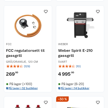
FCC
WEBER
FCC regulatorsett til
Weber Spirit E-210
gassgrill
gassgrill
GRÅ/ORANSJE
,
120 CM
SVART
☆
☆
☆
☆
☆
☆
☆
☆
☆
☆
(
129
)
(
10
)
269
00
4 995
00
På lager (+100)
På lager (6-20)
På lager i 32 butikker
På lager i 14 butikker
-30 %