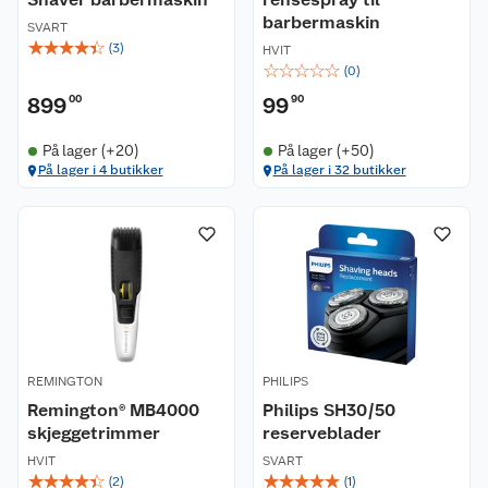
barbermaskin
SVART
☆
☆
☆
☆
☆
(
3
)
HVIT
☆
☆
☆
☆
☆
(
0
)
899
00
99
90
På lager (+20)
På lager (+50)
På lager i 4 butikker
På lager i 32 butikker
Kundeservice
Om oss
Kontakt oss
Nyheter
Angre- og returrett
Våre butikker
Reklamasjon og garanti
REMINGTON
PHILIPS
Våre merkevarer
Ofte stilte spørsmål
Remington® MB4000
Philips SH30/50
skjeggetrimmer
reserveblader
Coop kjeder
Betalingsalternativer
HVIT
SVART
☆
☆
☆
☆
☆
☆
☆
☆
☆
☆
(
2
)
(
1
)