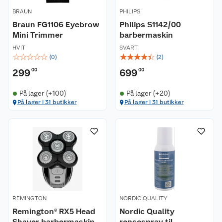
BRAUN
PHILIPS
Braun FG1106 Eyebrow
Philips S1142/00
Mini Trimmer
barbermaskin
HVIT
SVART
☆
☆
☆
☆
☆
☆
☆
☆
☆
☆
(
0
)
(
2
)
299
00
699
00
På lager (+100)
På lager (+20)
På lager i 31 butikker
På lager i 31 butikker
REMINGTON
NORDIC QUALITY
Remington® RX5 Head
Nordic Quality
Shaver barbermaskin
rensespray til