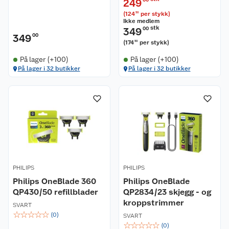
249
(
124
per stykk
)
50
Ikke medlem
stk
349
00
349
00
(
174
per stykk
)
50
På lager (+100)
På lager (+100)
På lager i 32 butikker
På lager i 32 butikker
PHILIPS
PHILIPS
Philips OneBlade 360
Philips OneBlade
QP430/50 refillblader
QP2834/23 skjegg - og
kroppstrimmer
SVART
☆
☆
☆
☆
☆
(
0
)
SVART
☆
☆
☆
☆
☆
(
0
)