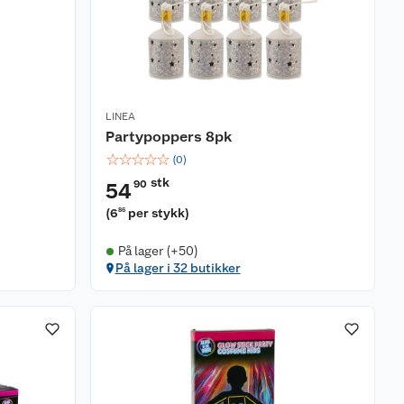
LINEA
Partypoppers 8pk
☆
☆
☆
☆
☆
(
0
)
stk
90
54
(
6
per stykk
)
86
På lager (+50)
På lager i 32 butikker