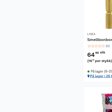
LINEA
Smellbonbo
☆
☆
☆
☆
☆
(
0
)
stk
90
64
(
16
per stykk
23
På lager (6-2
På lager i 26