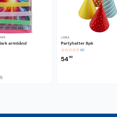
RER
LINEA
 dark armbånd
Partyhatter 8pk
☆
☆
☆
☆
☆
(
0
)
90
54
0)