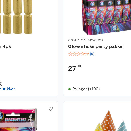
ANDRE MERKEVARER
n 4pk
Glow sticks party pakke
☆
☆
☆
☆
☆
(
0
)
90
27
)
0)
 butikker
På lager (+100)