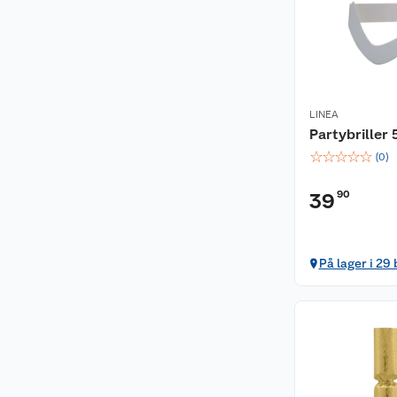
LINEA
Partybriller 
☆
☆
☆
☆
☆
(
0
)
90
39
På lager i 29