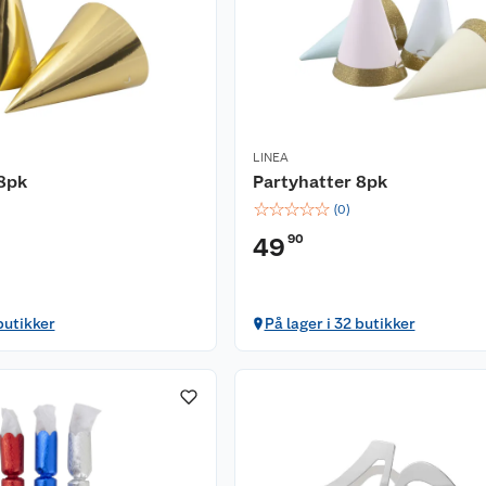
LINEA
 8pk
Partyhatter 8pk
☆
☆
☆
☆
☆
(
0
)
90
49
butikker
På lager i 32 butikker