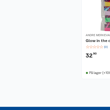
ANDRE MERKEVA
Glow in the
☆
☆
☆
☆
☆
(
0
)
90
32
På lager (+10