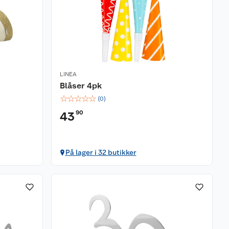
LINEA
Blåser 4pk
☆
☆
☆
☆
☆
(
0
)
90
43
På lager i 32 butikker