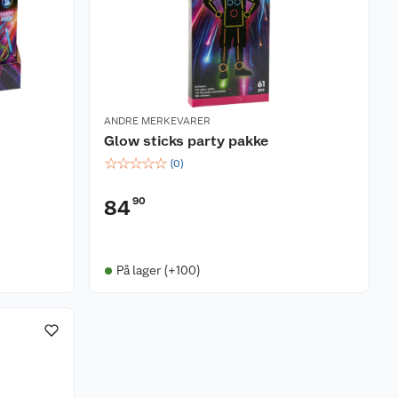
ANDRE MERKEVARER
Glow sticks party pakke
☆
☆
☆
☆
☆
(
0
)
90
84
På lager (+100)