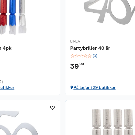
LINEA
n 4pk
Partybriller 40 år
☆
☆
☆
☆
☆
(
0
)
90
39
0)
butikker
På lager i 29 butikker