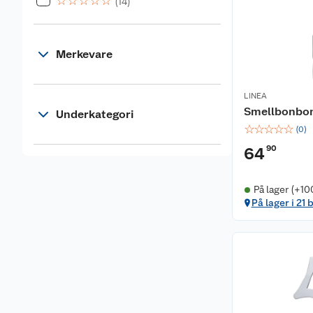
☆
☆
☆
☆
☆
(14)
Merkevare
LINEA
Smellbonbo
Underkategori
☆
☆
☆
☆
☆
(
0
)
90
64
På lager (+10
På lager i 21 