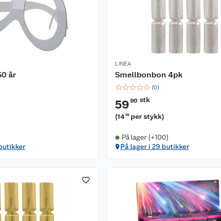
LINEA
50 år
Smellbonbon 4pk
☆
☆
☆
☆
☆
(
0
)
stk
90
59
(
14
per stykk
)
98
På lager (+100)
 butikker
På lager i 29 butikker