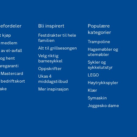
efordeler
Bli inspirert
Populære
kategorier
 kjøp
Festdrakter til hele
familien
Trampoline
 medlem
Alt til grillsesongen
Hagemøbler og
av el-avfall
utemøbler
Velg riktig
 og hent
barnesykkel
Sykler og
regaranti
sykkelutstyr
Oppskrifter
 Mastercard
LEGO
Ukas 4
bedriftskort
middagstilbud
Høytrykkspyler
ake
Mer inspirasjon
Klær
Symaskin
Joggesko dame