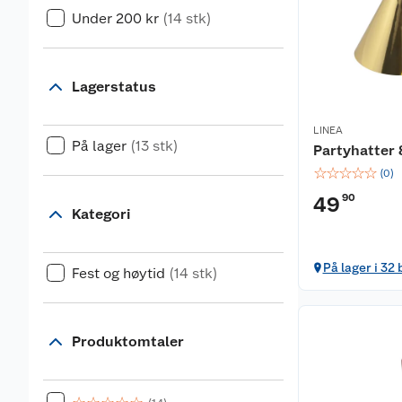
Under 200 kr
(14 stk)
Lagerstatus
LINEA
På lager
(13 stk)
Partyhatter
☆
☆
☆
☆
☆
(
0
)
90
49
Kategori
På lager i 32 
Fest og høytid
(14 stk)
Produktomtaler