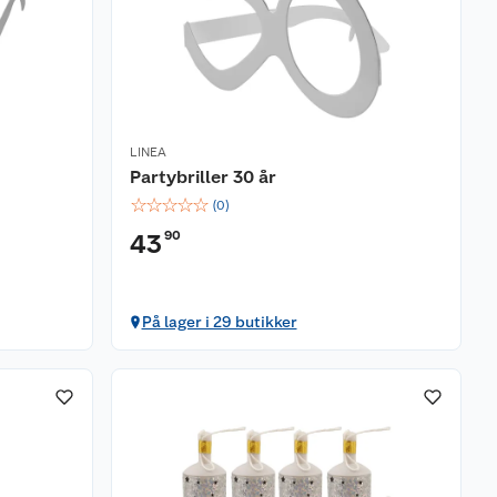
LINEA
Partybriller 30 år
☆
☆
☆
☆
☆
(
0
)
90
43
På lager i 29 butikker