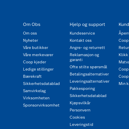
Om Obs
Hjelp og support
Kund
Om oss
Kundeservice
Åpent
Nyheter
Kontakt oss
Coop
Våre butikker
Angre- og returrett
Retur 
Våre merkevarer
Reklamasjon og
Klikk
garanti
Coop kjeder
Matva
Ofte stilte spørsmål
Ledige stillinger
Coop
Betalingsalternativer
Bærekraft
Coop 
Leveringsalternativer
Sikkerhetsdatablad
Min k
Pakkesporing
Samvirkelag
Sikkerhetsdatablad
Virksomheten
Kjøpsvilkår
Sponsorvirksomhet
Personvern
Cookies
Leveringstid