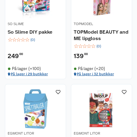
SO SLIME
TOPMODEL
So Slime DIY pakke
TOPModel BEAUTY and
ME lipgloss
☆
☆
☆
☆
☆
(
0
)
☆
☆
☆
☆
☆
(
0
)
249
00
139
00
På lager (+100)
På lager (+20)
På lager i 29 butikker
På lager i 32 butikker
EGMONT LITOR
EGMONT LITOR