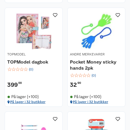
TOPMODEL
ANDRE MERKEVARER
TOPModel dagbok
Pocket Money sticky
hands 2pk
☆
☆
☆
☆
☆
(
0
)
☆
☆
☆
☆
☆
(
0
)
399
00
32
90
På lager (+100)
På lager (+100)
På lager i 32 butikker
På lager i 32 butikker