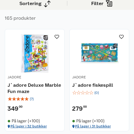
Sortering
Filter
165 produkter
JADORE
JADORE
J`adore Deluxe Marble
J`adore fiskespill
Fun maze
☆
☆
☆
☆
☆
(
0
)
☆
☆
☆
☆
☆
(
7
)
349
00
279
00
På lager (+100)
På lager (+100)
På lager i 32 butikker
På lager i 31 butikker