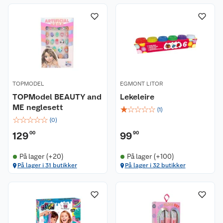
TOPMODEL
EGMONT LITOR
TOPModel BEAUTY and
Lekeleire
ME neglesett
☆
☆
☆
☆
☆
(
1
)
☆
☆
☆
☆
☆
(
0
)
129
00
99
90
På lager (+20)
På lager (+100)
På lager i 31 butikker
På lager i 32 butikker