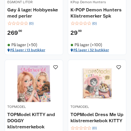
EGMONT LITOR
KPop Demon Hunters
Gøy å lage: Hobbyeske
K-POP Demon Hunters
med perler
Klistremerker 5pk
☆
☆
☆
☆
☆
☆
☆
☆
☆
☆
(
0
)
(
0
)
269
00
29
00
På lager (+50)
På lager (+100)
På lager i 13 butikker
På lager i 32 butikker
Kundeservice
Om oss
Kontakt oss
Nyheter
Angre- og returrett
Våre butikker
Reklamasjon og garanti
TOPMODEL
TOPMODEL
Våre merkevarer
Ofte stilte spørsmål
TOPModel KITTY and
TOPModel Dress Me Up
DOGGY
klistremerkebok KITTY
Coop kjeder
Betalingsalternativer
klistremerkebok
☆
☆
☆
☆
☆
(
0
)