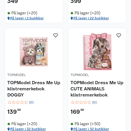
349
399
På lager (+20)
På lager (+20)
På lager i 2 butikker
På lager i 22 butikker
TOPMODEL
TOPMODEL
TOPModel Dress Me Up
TOPModel Dress Me Up
klistremerkebok
CUTE ANIMALS
DOGGY
klistremerkebok
☆
☆
☆
☆
☆
☆
☆
☆
☆
☆
(
0
)
(
0
)
139
00
169
00
På lager (+20)
På lager (+50)
På lager i 32 butikker
På lager i 32 butikker