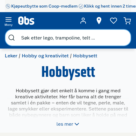
Kjøpeutbytte som Coop-medlem
Klikk og hent innen 2 time
Meny
Leker
Hobby og kreativitet
Hobbysett
Hobbysett
Hobbysett gjør det enkelt å komme i gang med
kreative aktiviteter. Her får barna alt de trenger
samlet i én pakke – enten de vil tegne, perle, male,
lage smykker eller eksperimentere. Settene passer til
både nybegynnere og barn som liker å holde på med
små prosjekter. De gir inspirasjon, tydelige oppgaver
les mer
og rom for egen utforskning. Perfekt for rolige stunder
hjemme, på hytta eller i bursdager.