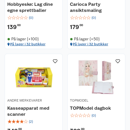
Hobbyeske: Lag dine
Carioca Party
egne sprettballer
ansiktsmaling
☆
☆
☆
☆
☆
☆
☆
☆
☆
☆
(
0
)
(
0
)
139
00
179
00
På lager (+100)
På lager (+50)
På lager i 32 butikker
På lager i 32 butikker
ANDRE MERKEVARER
TOPMODEL
Kasseapparat med
TOPModel dagbok
scanner
☆
☆
☆
☆
☆
(
0
)
☆
☆
☆
☆
☆
(
2
)
00
00