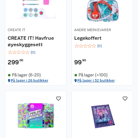
CREATE IT
ANDRE MERKEVARER
CREATE IT! Havfrue
Legekoffert
øyeskyggesett
☆
☆
☆
☆
☆
(
0
)
☆
☆
☆
☆
☆
(
0
)
299
00
99
90
På lager (6-20)
På lager (+100)
På lager i 26 butikker
På lager i 32 butikker