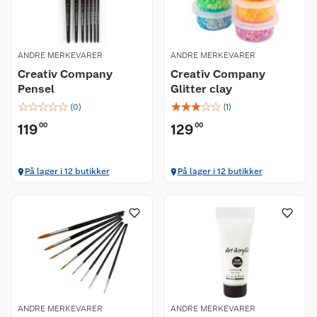
ANDRE MERKEVARER
ANDRE MERKEVARER
Creativ Company
Creativ Company
Pensel
Glitter clay
☆
☆
☆
☆
☆
☆
☆
☆
☆
☆
(
0
)
(
1
)
119
00
129
00
På lager i 12 butikker
På lager i 12 butikker
ANDRE MERKEVARER
ANDRE MERKEVARER