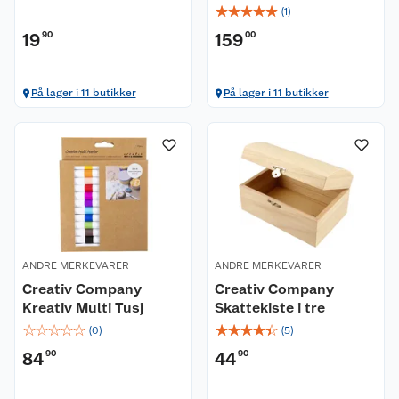
☆
☆
☆
☆
☆
(
1
)
19
90
159
00
På lager i 11 butikker
På lager i 11 butikker
ANDRE MERKEVARER
ANDRE MERKEVARER
Creativ Company
Creativ Company
Kreativ Multi Tusj
Skattekiste i tre
☆
☆
☆
☆
☆
☆
☆
☆
☆
☆
(
0
)
(
5
)
84
90
44
90