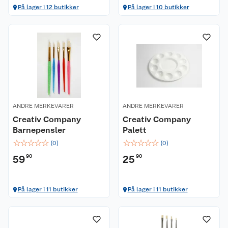
På lager i 12 butikker
På lager i 10 butikker
ANDRE MERKEVARER
ANDRE MERKEVARER
Creativ Company
Creativ Company
Barnepensler
Palett
☆
☆
☆
☆
☆
☆
☆
☆
☆
☆
(
0
)
(
0
)
59
90
25
90
På lager i 11 butikker
På lager i 11 butikker