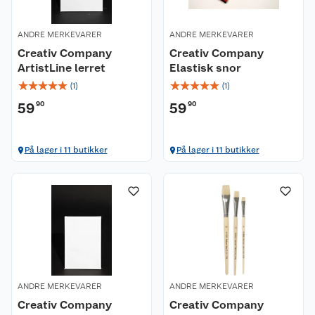
ANDRE MERKEVARER
ANDRE MERKEVARER
Creativ Company
Creativ Company
ArtistLine lerret
Elastisk snor
☆
☆
☆
☆
☆
☆
☆
☆
☆
☆
(
1
)
(
1
)
59
90
59
90
Kundeservice
På lager i 11 butikker
På lager i 11 butikker
Om oss
Kontakt oss
Nyheter
Angre- og returrett
Våre butikker
Reklamasjon og garanti
Våre merkevarer
Ofte stilte spørsmål
ANDRE MERKEVARER
ANDRE MERKEVARER
Creativ Company
Creativ Company
Coop kjeder
Betalingsalternativer