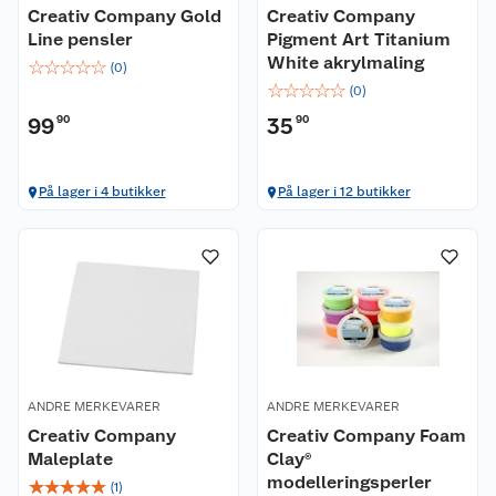
Creativ Company Gold
Creativ Company
Line pensler
Pigment Art Titanium
White akrylmaling
☆
☆
☆
☆
☆
(
0
)
☆
☆
☆
☆
☆
(
0
)
99
90
35
90
På lager i 4 butikker
På lager i 12 butikker
ANDRE MERKEVARER
ANDRE MERKEVARER
Creativ Company
Creativ Company Foam
Maleplate
Clay®
modelleringsperler
☆
☆
☆
☆
☆
(
1
)