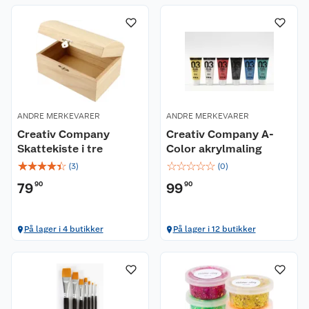
ANDRE MERKEVARER
ANDRE MERKEVARER
Creativ Company
Creativ Company A-
Skattekiste i tre
Color akrylmaling
☆
☆
☆
☆
☆
☆
☆
☆
☆
☆
(
3
)
(
0
)
79
90
99
90
På lager i 4 butikker
På lager i 12 butikker