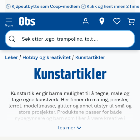
Kjøpeutbytte som Coop-medlem
Klikk og hent innen 2 time
Meny
Leker
Hobby og kreativitet
Kunstartikler
Kunstartikler
Kunstartikler gir barna mulighet til å tegne, male og
lage egne kunstverk. Her finner du maling, pensler,
lerret, modellmasse, glitter og annet utstyr til små og
store prosjekter. Produktene passer for både
nybegynnere og barn som liker å være kreative i
hverdagen. Med riktig utstyr blir det enklere å
les mer
uttrykke seg, lære nye teknikker og ha det gøy med
form og farge – enten hjemme, på skolen eller i