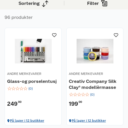
barnehagen.
Sortering
Filter
96 produkter
ANDRE MERKEVARER
ANDRE MERKEVARER
Glass-og porselentusj
Creativ Company Silk
Clay® modellèrmasse
☆
☆
☆
☆
☆
(
0
)
☆
☆
☆
☆
☆
(
0
)
249
00
199
00
På lager i 12 butikker
På lager i 12 butikker