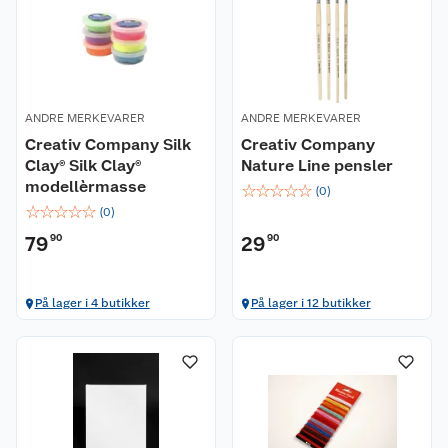
ANDRE MERKEVARER
ANDRE MERKEVARER
Creativ Company Silk
Creativ Company
Clay® Silk Clay®
Nature Line pensler
modellèrmasse
☆
☆
☆
☆
☆
(
0
)
☆
☆
☆
☆
☆
(
0
)
79
90
29
90
På lager i 4 butikker
På lager i 12 butikker