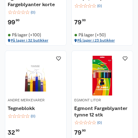
Fargeblyanter korte
☆
☆
☆
☆
☆
(
0
)
☆
☆
☆
☆
☆
(
0
)
99
90
79
00
På lager (+100)
På lager (+50)
På lager i 32 butikker
På lager i 23 butikker
ANDRE MERKEVARER
EGMONT LITOR
Tegneblokk
Egmont Fargeblyanter
tynne 12 stk
☆
☆
☆
☆
☆
(
0
)
☆
☆
☆
☆
☆
(
0
)
32
90
79
90