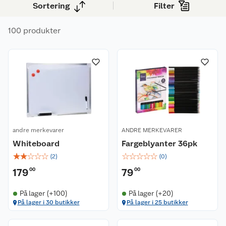
Sortering
Filter
100 produkter
andre merkevarer
ANDRE MERKEVARER
Whiteboard
Fargeblyanter 36pk
☆
☆
☆
☆
☆
☆
☆
☆
☆
☆
(
2
)
(
0
)
179
00
79
00
På lager (+100)
På lager (+20)
På lager i 30 butikker
På lager i 25 butikker