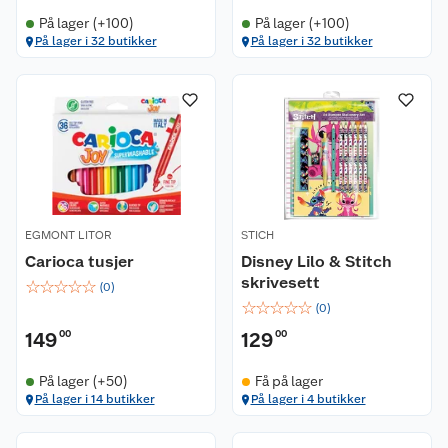
På lager (+100)
På lager (+100)
På lager i 32 butikker
På lager i 32 butikker
EGMONT LITOR
STICH
Carioca tusjer
Disney Lilo & Stitch
skrivesett
☆
☆
☆
☆
☆
(
0
)
☆
☆
☆
☆
☆
(
0
)
149
00
129
00
På lager (+50)
Få på lager
På lager i 14 butikker
På lager i 4 butikker