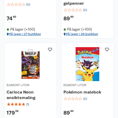
gelpenner
☆
☆
☆
☆
☆
(
0
)
☆
☆
☆
☆
☆
(
0
)
74
90
89
90
På lager (+100)
På lager (+100)
Kundeservice
På lager i 27 butikker
På lager i 26 butikker
Om oss
Kontakt oss
Nyheter
Angre- og returrett
Våre butikker
Reklamasjon og garanti
Våre merkevarer
Ofte stilte spørsmål
EGMONT LITOR
EGMONT LITOR
Carioca Neon
Pokémon malebok
Coop kjeder
Betalingsalternativer
ansiktsmaling
☆
☆
☆
☆
☆
(
0
)
☆
☆
☆
☆
☆
(
1
)
Ledige stillinger
Leveringsalternativer
Åpent kjøp
179
00
89
90