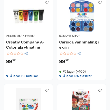
ANDRE MERKEVARER
EGMONT LITOR
Creativ Company A-
Carioca vannmaling i
Color akrylmaling
skrin
☆
☆
☆
☆
☆
☆
☆
☆
☆
☆
(
0
)
(
0
)
99
90
99
90
På lager (+100)
På lager i 12 butikker
På lager i 26 butikker