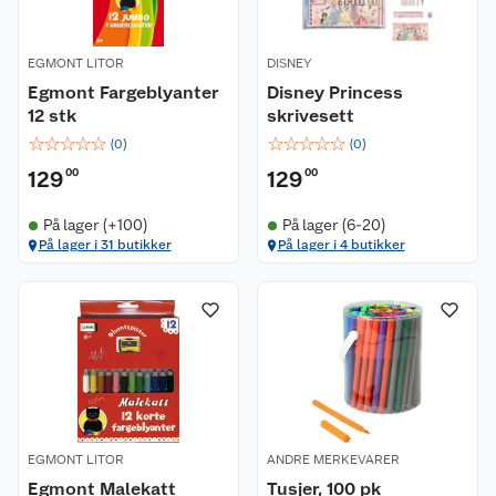
EGMONT LITOR
DISNEY
Egmont Fargeblyanter
Disney Princess
12 stk
skrivesett
☆
☆
☆
☆
☆
☆
☆
☆
☆
☆
(
0
)
(
0
)
129
00
129
00
På lager (+100)
På lager (6-20)
På lager i 31 butikker
På lager i 4 butikker
EGMONT LITOR
ANDRE MERKEVARER
Egmont Malekatt
Tusjer, 100 pk