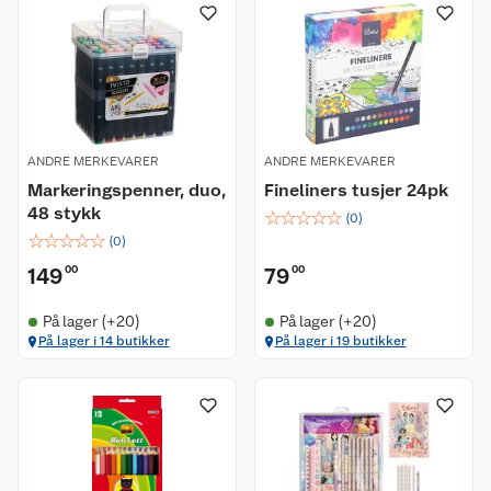
ANDRE MERKEVARER
ANDRE MERKEVARER
Markeringspenner, duo,
Fineliners tusjer 24pk
48 stykk
☆
☆
☆
☆
☆
(
0
)
☆
☆
☆
☆
☆
(
0
)
149
00
79
00
På lager (+20)
På lager (+20)
På lager i 14 butikker
På lager i 19 butikker