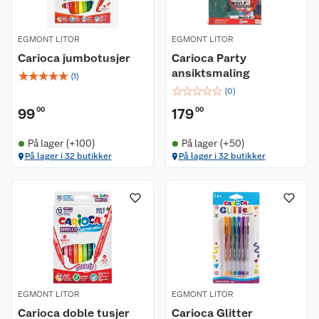
EGMONT LITOR
EGMONT LITOR
Carioca jumbotusjer
Carioca Party
ansiktsmaling
☆
☆
☆
☆
☆
(
1
)
☆
☆
☆
☆
☆
(
0
)
99
00
179
00
På lager (+100)
På lager (+50)
På lager i 32 butikker
På lager i 32 butikker
EGMONT LITOR
EGMONT LITOR
Carioca doble tusjer
Carioca Glitter