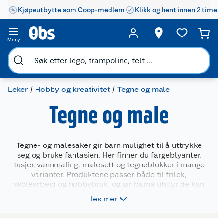
Kjøpeutbytte som Coop-medlem
Klikk og hent innen 2 time
Meny
Leker
Hobby og kreativitet
Tegne og male
Tegne og male
Tegne- og malesaker gir barn mulighet til å uttrykke
seg og bruke fantasien. Her finner du fargeblyanter,
tusjer, vannmaling, malesett og tegneblokker i mange
varianter. Produktene passer både til frilek,
skolearbeid og hobbybruk, og gir barna utstyr de kan
bruke hjemme, i barnehagen eller på ferie. Velg
les mer
mellom enkle sett for de minste og større pakker med
flere farger og typer til eldre barn og små kunstnere.