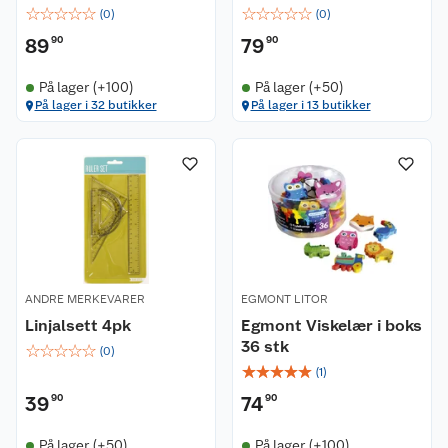
☆
☆
☆
☆
☆
☆
☆
☆
☆
☆
(
0
)
(
0
)
89
90
79
90
På lager (+100)
På lager (+50)
På lager i 32 butikker
På lager i 13 butikker
ANDRE MERKEVARER
EGMONT LITOR
Linjalsett 4pk
Egmont Viskelær i boks
36 stk
☆
☆
☆
☆
☆
(
0
)
☆
☆
☆
☆
☆
(
1
)
39
90
74
90
På lager (+50)
På lager (+100)