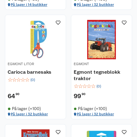
På lager i 14 butikker
På lager i 32 butikker
EGMONT LITOR
EGMONT
Carioca barnesaks
Egmont tegneblokk
traktor
☆
☆
☆
☆
☆
(
0
)
☆
☆
☆
☆
☆
(
0
)
64
90
99
90
På lager (+100)
På lager (+100)
På lager i 32 butikker
På lager i 32 butikker