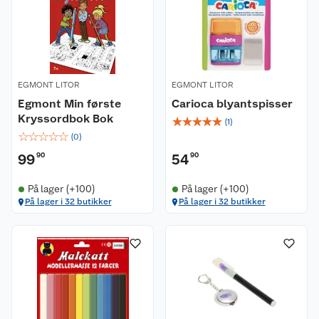
EGMONT LITOR
EGMONT LITOR
Egmont Min første
Carioca blyantspisser
Kryssordbok Bok
☆
☆
☆
☆
☆
(
1
)
☆
☆
☆
☆
☆
(
0
)
99
90
54
90
På lager (+100)
På lager (+100)
På lager i 32 butikker
På lager i 32 butikker