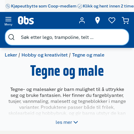
Kjøpeutbytte som Coop-medlem
Klikk og hent innen 2 time
Meny
Leker
Hobby og kreativitet
Tegne og male
Tegne og male
Tegne- og malesaker gir barn mulighet til å uttrykke
seg og bruke fantasien. Her finner du fargeblyanter,
tusjer, vannmaling, malesett og tegneblokker i mange
varianter. Produktene passer både til frilek,
skolearbeid og hobbybruk, og gir barna utstyr de kan
bruke hjemme, i barnehagen eller på ferie. Velg
les mer
mellom enkle sett for de minste og større pakker med
flere farger og typer til eldre barn og små kunstnere.