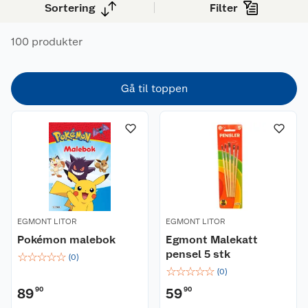
Sortering
Filter
100 produkter
Gå til toppen
EGMONT LITOR
EGMONT LITOR
Pokémon malebok
Egmont Malekatt
pensel 5 stk
☆
☆
☆
☆
☆
(
0
)
☆
☆
☆
☆
☆
(
0
)
89
90
59
90