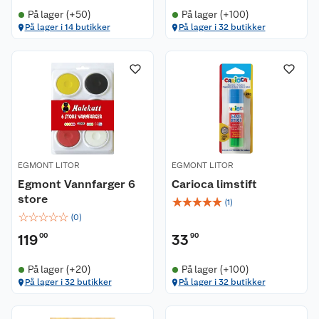
På lager (+50)
På lager (+100)
På lager i 14 butikker
På lager i 32 butikker
EGMONT LITOR
EGMONT LITOR
Egmont Vannfarger 6
Carioca limstift
store
☆
☆
☆
☆
☆
(
1
)
☆
☆
☆
☆
☆
(
0
)
119
00
33
90
På lager (+20)
På lager (+100)
På lager i 32 butikker
På lager i 32 butikker