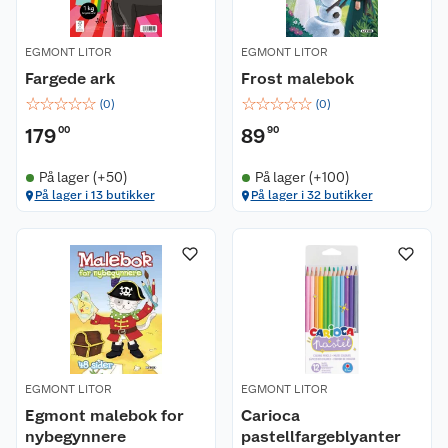
EGMONT LITOR
EGMONT LITOR
Fargede ark
Frost malebok
☆
☆
☆
☆
☆
☆
☆
☆
☆
☆
(
0
)
(
0
)
179
00
89
90
På lager (+50)
På lager (+100)
På lager i 13 butikker
På lager i 32 butikker
EGMONT LITOR
EGMONT LITOR
Egmont malebok for
Carioca
nybegynnere
pastellfargeblyanter