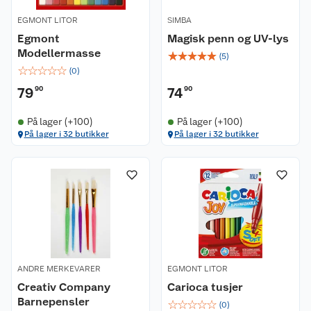
EGMONT LITOR
SIMBA
Egmont
Magisk penn og UV-lys
Modellermasse
☆
☆
☆
☆
☆
(
5
)
☆
☆
☆
☆
☆
(
0
)
79
90
74
90
På lager (+100)
På lager (+100)
Kundeservice
På lager i 32 butikker
På lager i 32 butikker
Om oss
Kontakt oss
Nyheter
Angre- og returrett
Våre butikker
Reklamasjon og garanti
Våre merkevarer
Ofte stilte spørsmål
ANDRE MERKEVARER
EGMONT LITOR
Creativ Company
Carioca tusjer
Coop kjeder
Betalingsalternativer
Barnepensler
☆
☆
☆
☆
☆
(
0
)