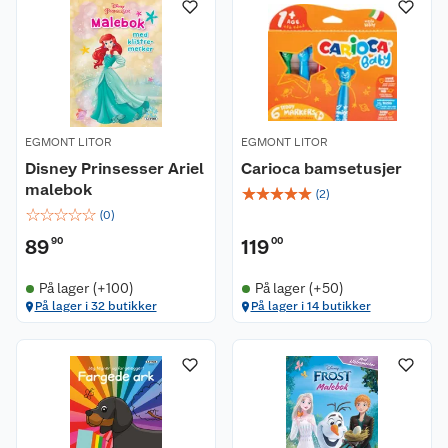
EGMONT LITOR
EGMONT LITOR
Disney Prinsesser Ariel
Carioca bamsetusjer
malebok
☆
☆
☆
☆
☆
(
2
)
☆
☆
☆
☆
☆
(
0
)
89
90
119
00
På lager (+100)
På lager (+50)
På lager i 32 butikker
På lager i 14 butikker