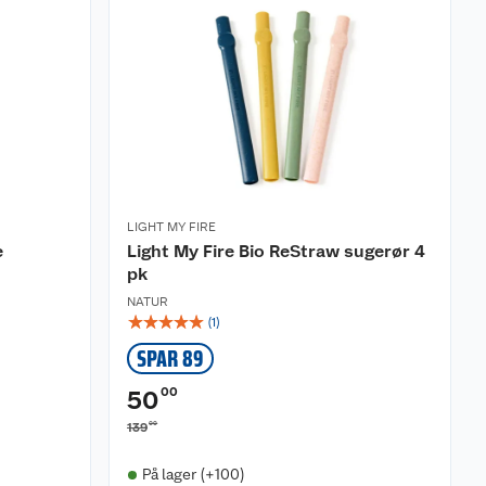
LIGHT MY FIRE
e
Light My Fire Bio ReStraw sugerør 4
pk
NATUR
☆
☆
☆
☆
☆
(
1
)
SPAR 89
00
50
00
139
På lager (+100)