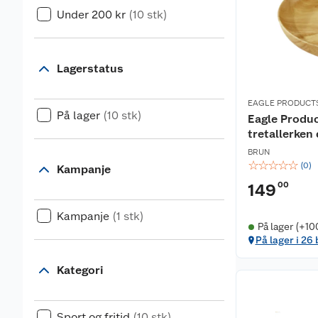
Under 200 kr
(10 stk)
Lagerstatus
EAGLE PRODUCT
På lager
(10 stk)
Eagle Produc
tretallerken
BRUN
☆
☆
☆
☆
☆
(
0
)
Kampanje
00
149
Kampanje
(1 stk)
På lager (+10
På lager i 26
Kategori
Sport og fritid
(10 stk)