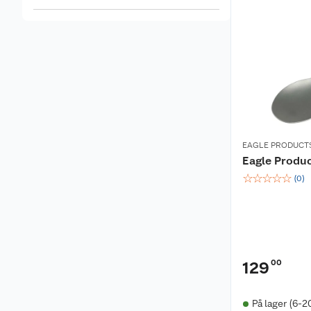
EAGLE PRODUCT
Eagle Produc
☆
☆
☆
☆
☆
(
0
)
00
129
På lager (6-2