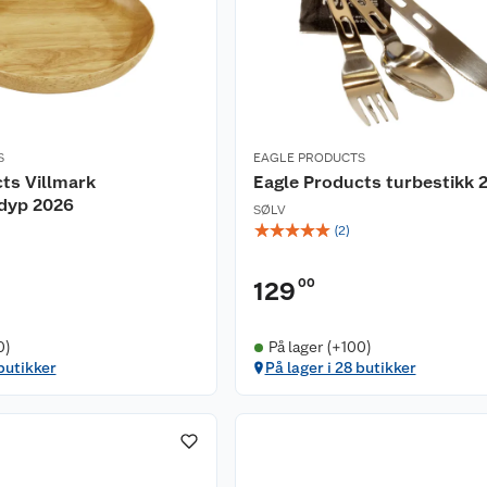
S
EAGLE PRODUCTS
ts Villmark
Eagle Products turbestikk 
 dyp 2026
SØLV
☆
☆
☆
☆
☆
(
2
)
00
129
0)
På lager (+100)
 butikker
På lager i 28 butikker