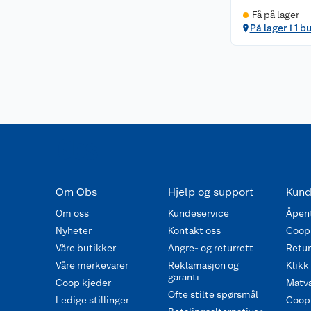
Få på lager
På lager i 1 b
Om Obs
Hjelp og support
Kund
Om oss
Kundeservice
Åpent
Nyheter
Kontakt oss
Coop
Våre butikker
Angre- og returrett
Retur 
Våre merkevarer
Reklamasjon og
Klikk
garanti
Coop kjeder
Matva
Ofte stilte spørsmål
Ledige stillinger
Coop