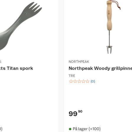
S
NORTHPEAK
ts Titan spork
Northpeak Woody grillpinn
TRE
☆
☆
☆
☆
☆
(
0
)
90
99
0)
På lager (+100)