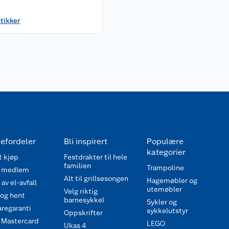
utikker
efordeler
Bli inspirert
Populære
kategorier
 kjøp
Festdrakter til hele
familien
Trampoline
 medlem
Alt til grillsesongen
Hagemøbler og
av el-avfall
utemøbler
Velg riktig
 og hent
barnesykkel
Sykler og
regaranti
sykkelutstyr
Oppskrifter
 Mastercard
LEGO
Ukas 4