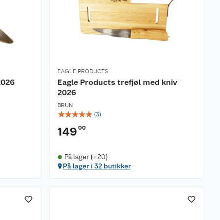
EAGLE PRODUCTS
2026
Eagle Products trefjøl med kniv
2026
BRUN
☆
☆
☆
☆
☆
(
3
)
00
149
På lager (+20)
På lager i 32 butikker