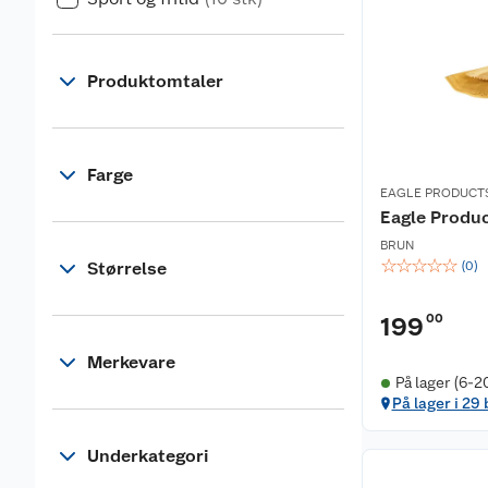
Produktomtaler
Farge
EAGLE PRODUCT
Eagle Produc
BRUN
☆
☆
☆
☆
☆
Størrelse
(
0
)
00
199
Merkevare
På lager (6-2
På lager i 29
Underkategori