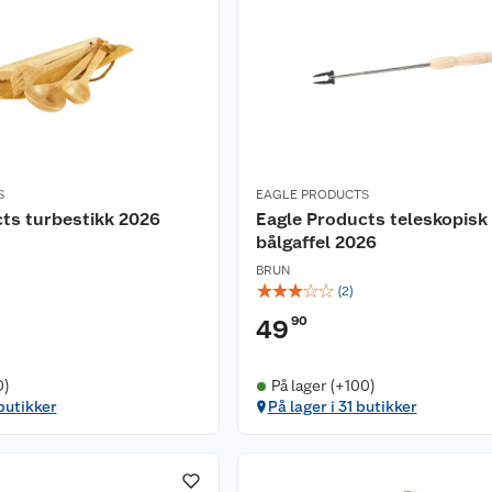
S
EAGLE PRODUCTS
ts turbestikk 2026
Eagle Products teleskopisk
bålgaffel 2026
BRUN
☆
☆
☆
☆
☆
(
2
)
90
49
0)
På lager (+100)
 butikker
På lager i 31 butikker