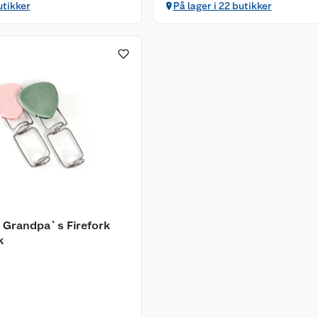
utikker
På lager i 22 butikker
e Grandpa`s Firefork
k