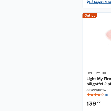
På lager i 5 b
Outlet
LIGHT MY FIRE
Light My Fir
bålgaffel 2 p
GRØNN/ROSA
☆
☆
☆
☆
☆
(
1
)
00
139