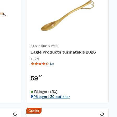
EAGLE PRODUCTS
Eagle Products turmatskje 2026
BRUN
☆
☆
☆
☆
☆
(
2
)
90
59
På lager (+50)
På lager i 30 butikker
Outlet