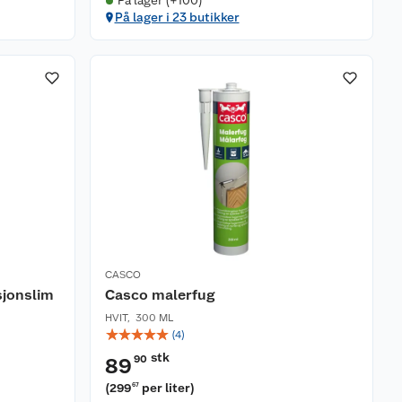
På lager (+100)
På lager i 23 butikker
CASCO
jonslim
Casco malerfug
HVIT
,
300 ML
☆
☆
☆
☆
☆
(
4
)
stk
90
89
(
299
per liter
)
67