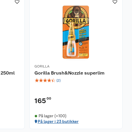
GORILLA
l 250ml
Gorilla Brush&Nozzle superlim
☆
☆
☆
☆
☆
(
2
)
00
165
På lager (+100)
På lager i 23 butikker