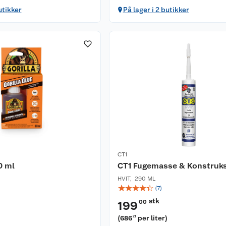
utikker
På lager i 2 butikker
CT1
0 ml
CT1 Fugemasse & Konstruks
HVIT
,
290 ML
☆
☆
☆
☆
☆
(
7
)
stk
00
199
(
686
per liter
)
21