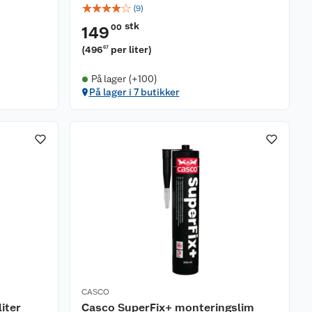
☆
☆
☆
☆
☆
(
9
)
stk
00
149
(
496
per liter
)
67
På lager (+100)
På lager i 7 butikker
CASCO
liter
Casco SuperFix+ monteringslim