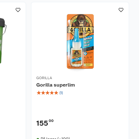
GORILLA
Gorilla superlim
☆
☆
☆
☆
☆
(
1
)
00
155