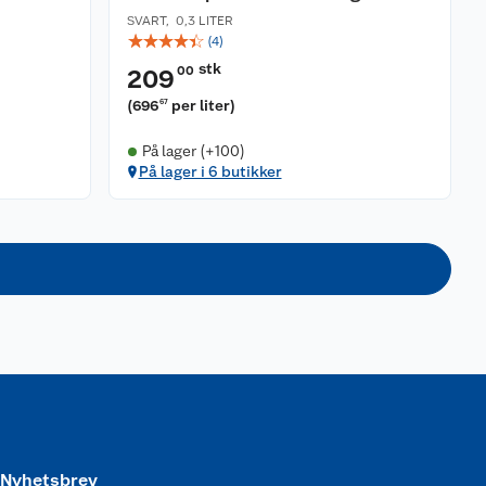
SVART
,
0,3 LITER
☆
☆
☆
☆
☆
(
4
)
stk
00
209
(
696
per liter
)
67
På lager (+100)
På lager i 6 butikker
Nyhetsbrev