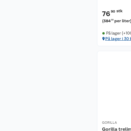
stk
90
76
(
384
per liter
50
På lager (+10
På lager i 30
GORILLA
Gorilla treli