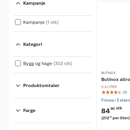
Kampanje
Kampanje
(1 stk)
Kategori
Bygg og hage
(302 stk)
BUTINOX
Butinox allr
Produktomtaler
0,4 LITER
☆
☆
☆
☆
☆
(
3
)
Finnes i 3 størr
stk
90
84
Farge
(
212
per liter
)
25