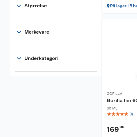
Størrelse
På lager i 5 b
Merkevare
Underkategori
GORILLA
Gorilla lim 6
60 ML
☆
☆
☆
☆
☆
(
1
)
00
169