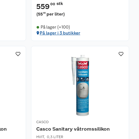
stk
00
559
(
55
per liter
)
90
På lager (+100)
På lager i 3 butikker
CASCO
kon
Casco Sanitary våtromssilikon
HVIT
,
0,3 LITER