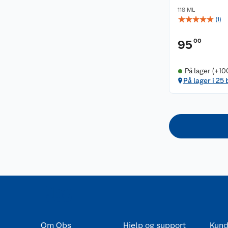
118 ML
☆
☆
☆
☆
☆
(
1
)
00
95
På lager (+10
På lager i 25 
Om Obs
Hjelp og support
Kund