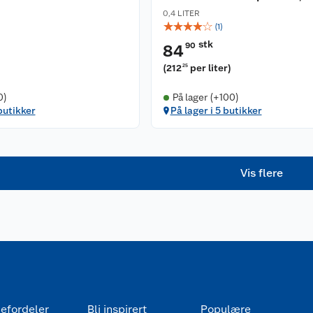
0,4 LITER
☆
☆
☆
☆
☆
(
1
)
stk
90
84
(
212
per liter
)
25
0)
På lager (+100)
butikker
På lager i 5 butikker
Vis flere
efordeler
Bli inspirert
Populære