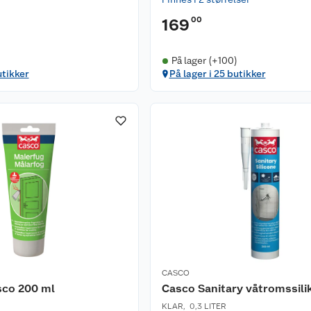
00
169
På lager (+100)
utikker
På lager i 25 butikker
CASCO
sco 200 ml
Casco Sanitary våtromssili
KLAR
,
0,3 LITER