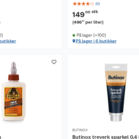
☆
☆
☆
☆
☆
(
9
)
stk
00
149
)
(
496
per liter
)
67
0)
På lager (+100)
 butikker
På lager i 6 butikker
BUTINOX
m
Butinox treverk sparkel 0,4 