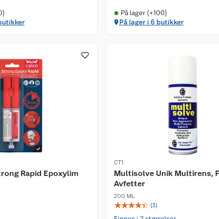
0)
På lager (+100)
butikker
På lager i 6 butikker
CT1
trong Rapid Epoxylim
Multisolve Unik Multirens, 
Avfetter
200 ML
☆
☆
☆
☆
☆
(
3
)
Finnes i 2 størrelser