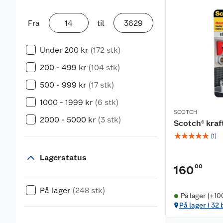
Fra
til
Under 200 kr
(172 stk)
200 - 499 kr
(104 stk)
500 - 999 kr
(17 stk)
1000 - 1999 kr
(6 stk)
SCOTCH
2000 - 5000 kr
(3 stk)
Scotch® kraf
☆
☆
☆
☆
☆
(
1
)
Lagerstatus
00
160
På lager
(248 stk)
På lager (+10
På lager i 32 