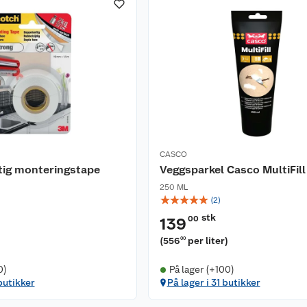
CASCO
tig monteringstape
Veggsparkel Casco MultiFil
250 ML
☆
☆
☆
☆
☆
(
2
)
stk
00
139
(
556
per liter
)
00
0)
På lager (+100)
butikker
På lager i 31 butikker