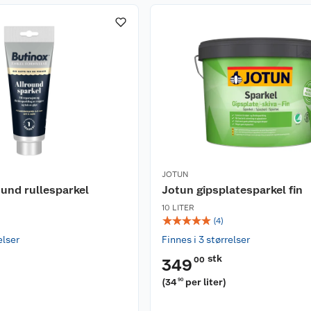
JOTUN
ound rullesparkel
Jotun gipsplatesparkel fin
10 LITER
☆
☆
☆
☆
☆
(
4
)
elser
Finnes i 3 størrelser
stk
00
349
(
34
per liter
)
90