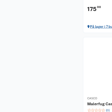
00
175
På lager i 7 b
CASCO
Malerfug Ca
☆
☆
☆
☆
☆
(
0
)