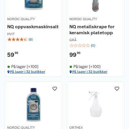
NORDIC QUALITY
NORDIC QUALITY
NQ oppvaskmaskinsalt
NQ metallskrape for
keramisk platetopp
HVIT
☆
☆
☆
☆
☆
(
8
)
GRÅ
☆
☆
☆
☆
☆
(
0
)
59
90
99
90
På lager (+100)
På lager (+100)
På lager i 32 butikker
På lager i 32 butikker
NORDIC QUALITY
ORTHEX