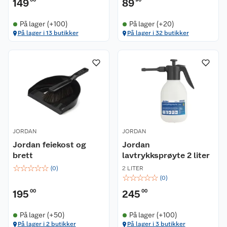
149
89
På lager (+100)
På lager (+20)
På lager i 13 butikker
På lager i 32 butikker
JORDAN
JORDAN
Jordan feiekost og
Jordan
brett
lavtrykksprøyte 2 liter
☆
☆
☆
☆
☆
(
0
)
2 LITER
☆
☆
☆
☆
☆
(
0
)
195
00
245
00
På lager (+50)
På lager (+100)
På lager i 2 butikker
På lager i 3 butikker