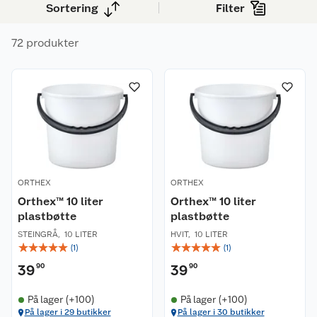
Sortering
Filter
72 produkter
ORTHEX
ORTHEX
Orthex™ 10 liter
Orthex™ 10 liter
plastbøtte
plastbøtte
STEINGRÅ
,
10 LITER
HVIT
,
10 LITER
☆
☆
☆
☆
☆
☆
☆
☆
☆
☆
(
1
)
(
1
)
39
90
39
90
På lager (+100)
På lager (+100)
På lager i 29 butikker
På lager i 30 butikker