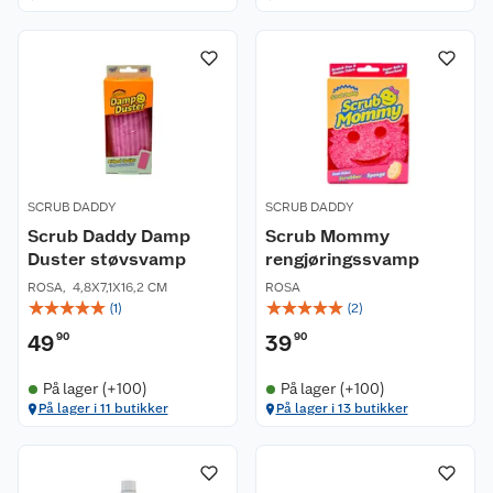
SCRUB DADDY
SCRUB DADDY
Scrub Daddy Damp
Scrub Mommy
Duster støvsvamp
rengjøringssvamp
ROSA
,
4,8X7,1X16,2 CM
ROSA
☆
☆
☆
☆
☆
☆
☆
☆
☆
☆
(
1
)
(
2
)
49
90
39
90
På lager (+100)
På lager (+100)
På lager i 11 butikker
På lager i 13 butikker
Kundeservice
Om oss
Kontakt oss