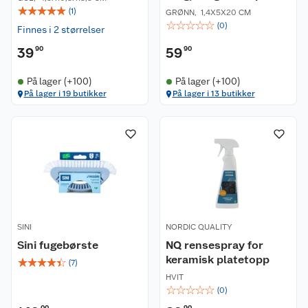
☆
☆
☆
☆
☆
(
1
)
GRØNN
,
1,4X5X20 CM
☆
☆
☆
☆
☆
(
0
)
Finnes i 2 størrelser
39
90
59
90
På lager (+100)
På lager (+100)
På lager i 19 butikker
På lager i 13 butikker
SINI
NORDIC QUALITY
Sini fugebørste
NQ rensespray for
keramisk platetopp
☆
☆
☆
☆
☆
(
7
)
HVIT
☆
☆
☆
☆
☆
(
0
)
00
90