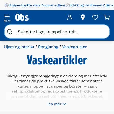
Kjøpeutbytte som Coop-medlem
Klikk og hent innen 2 time
Meny
Hjem og interiør
Rengjøring
Vaskeartikler
Vaskeartikler
Riktig utstyr gjør rengjøringen enklere og mer effektiv.
Her finner du praktiske vaskeartikler som bøtter,
kluter, mopper, svamper og børster – samt
refillprodukter og redskapstilbehør. Produktene
passer til daglig renhold i hjemmet, på kjøkkenet,
badet eller andre flater. Du kan velge mellom enkle
les mer
løsninger og komplette systemer for ulike behov og
bruksområder.