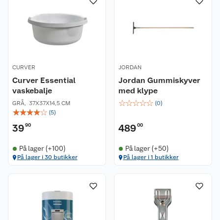
CURVER
JORDAN
Curver Essential
Jordan Gummiskyver
vaskebalje
med klype
☆
☆
☆
☆
☆
GRÅ
,
37X37X14,5 CM
(
0
)
☆
☆
☆
☆
☆
(
5
)
39
90
489
00
På lager (+100)
På lager (+50)
På lager i 30 butikker
På lager i 1 butikker