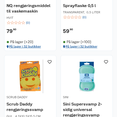
NQ rengjøringsmiddel
Sprayflaske 0,5 l
til vaskemaskin
TRANSPARENT
,
0,5 LITER
☆
☆
☆
☆
☆
(
0
)
HVIT
☆
☆
☆
☆
☆
(
0
)
79
90
59
90
På lager (+20)
På lager (+100)
På lager i 32 butikker
På lager i 32 butikker
SCRUB DADDY
SINI
Scrub Daddy
Sini Supersvamp 2-
rengjøringssvamp
sidig universal
rengjøringssvamp
GUL
,
4,3X10,5X15,5 CM