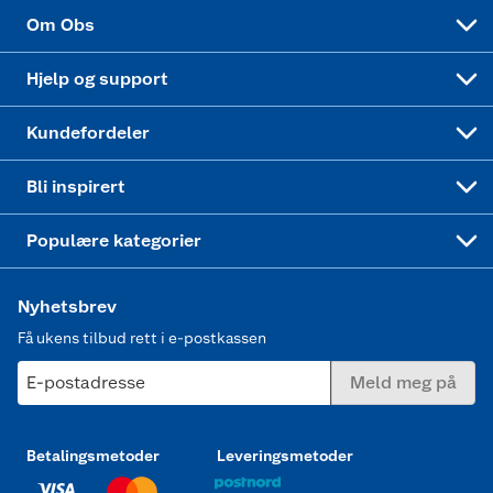
Sponsorvirksomhet
Cookies
Coop Mastercard
Velg riktig barnesykkel
LEGO
Om Obs
Leveringstid
Coop bedriftskort
Oppskrifter
Høytrykkspyler
Hjelp og support
Min kake
Ukas 4 middagstilbud
Klær
Kundefordeler
Mer inspirasjon
Symaskin
Bli inspirert
Joggesko dame
Populære kategorier
Nyhetsbrev
Få ukens tilbud rett i e-postkassen
E-postadresse
Meld meg på
Betalingsmetoder
Leveringsmetoder