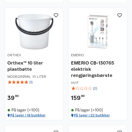
ORTHEX
EMERIO
Orthex™ 10 liter
EMERIO CB-130765
plastbøtte
elektrisk
rengjøringsbørste
MODEGRØNN
,
10 LITER
☆
☆
☆
☆
☆
(
1
)
HVIT
☆
☆
☆
☆
☆
(
2
)
39
90
159
90
På lager (+100)
På lager (+100)
På lager i 18 butikker
På lager i 22 butikker